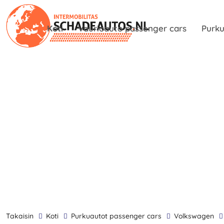
Koti
Vaurioauto passenger cars
Purku
takaisin
Koti
Purkuautot passenger cars
Volkswagen