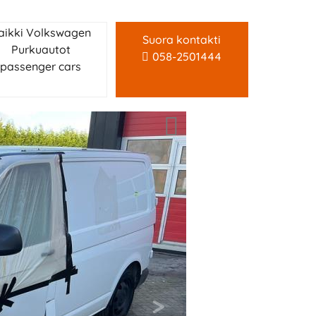
aikki Volkswagen
Suora kontakti
Purkuautot
058-2501444
passenger cars