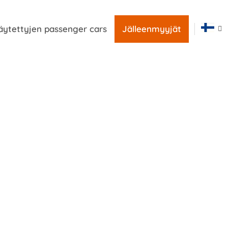
äytettyjen passenger cars
Jälleenmyyjät