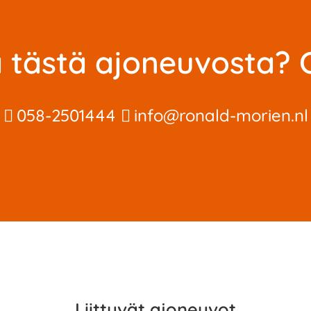
ja tästä ajoneuvosta? 
058-2501444
info@ronald-morien.nl
Liittyvät ajoneuvot