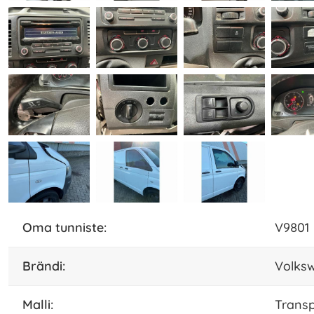
oma tunniste:
V9801
Brändi:
Volks
malli:
Transp