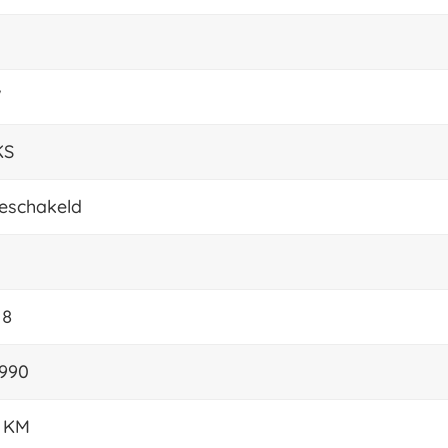
W
KS
eschakeld
 8
1990
7 KM