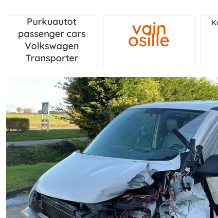
Purkuautot
vain
K
passenger cars
osille
Volkswagen
Transporter