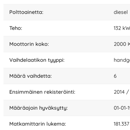
polttoainetta:
diesel
teho:
132 k
moottorin koko:
2000 
vaihdelaatikon tyyppi:
handg
määrä vaihdetta:
6
Ensimmäinen rekisteröinti:
2014 /
määräajoin hyväksytty:
01-01-
matkamittarin lukema:
181.33