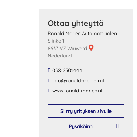
Ottaa yhteyttä
Ronald Morien Automaterialen
Slinke 1
8637 VZ Wiuwerd
Nederland
058-2501444
​info​@​ronald​-​morien​.​nl​
​www​.​ronald​-​morien​.​nl​
Siirry yrityksen sivulle
Pysäköinti