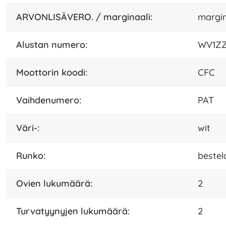
ARVONLISÄVERO. / marginaali:
margin
alustan numero:
WV1ZZ
moottorin koodi:
CFC
vaihdenumero:
PAT
väri-:
wit
runko:
bestel
ovien lukumäärä:
2
turvatyynyjen lukumäärä:
2