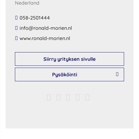
Nederland
058-2501444
​info​@​ronald​-​morien​.​nl​
​www​.​ronald​-​morien​.​nl​
Siirry yrityksen sivulle
Pysäköinti