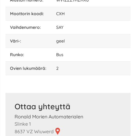
moottorin koodi:
CXH
vaihdenumero:
SAY
väri-:
geel
runko:
Bus
ovien lukumäärä:
2
Ottaa yhteyttä
Ronald Morien Automaterialen
Slinke 1
8637 VZ Wiuwerd