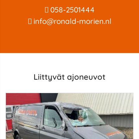
058-2501444
info@ronald-morien.nl
Liittyvät ajoneuvot