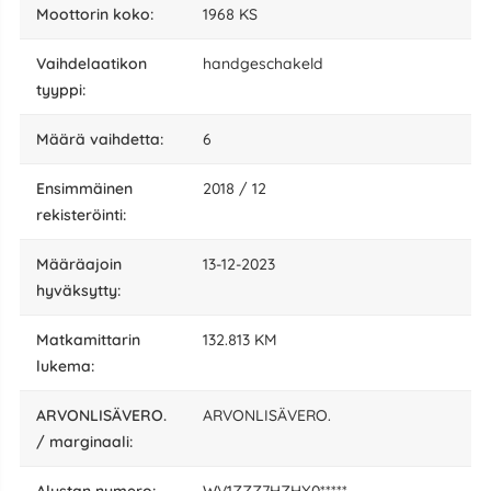
moottorin koko:
1968 KS
vaihdelaatikon
handgeschakeld
tyyppi:
määrä vaihdetta:
6
Ensimmäinen
2018 / 12
rekisteröinti:
määräajoin
13-12-2023
hyväksytty:
matkamittarin
132.813 KM
lukema:
ARVONLISÄVERO.
ARVONLISÄVERO.
/ marginaali:
alustan numero:
WV1ZZZ7HZHX0*****