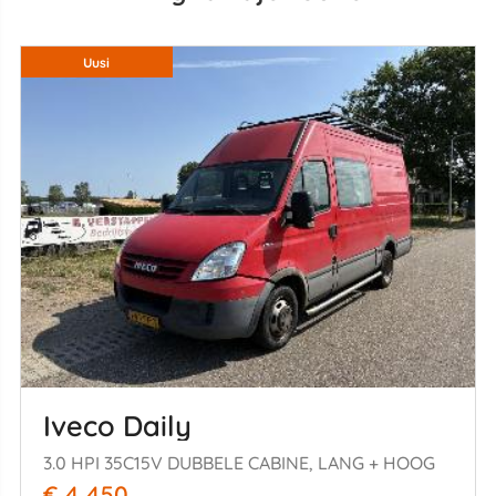
Uusi
Iveco Daily
3.0 HPI 35C15V DUBBELE CABINE, LANG + HOOG
€ 4.450