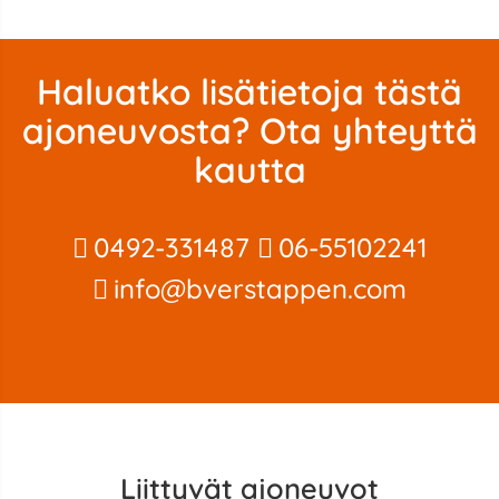
Haluatko lisätietoja tästä
ajoneuvosta? Ota yhteyttä
kautta
0492-331487
06-55102241
info@bverstappen.com
Liittyvät ajoneuvot