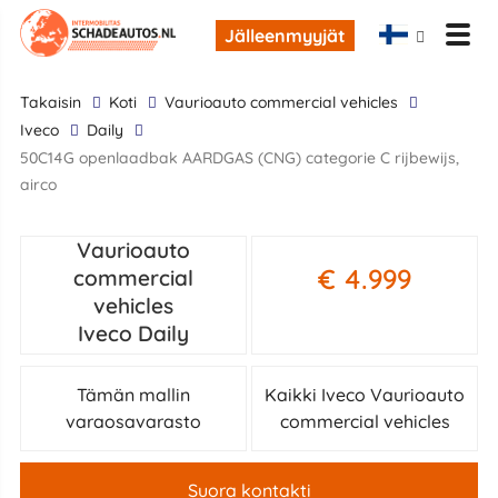
Jälleenmyyjät
takaisin
Koti
Vaurioauto commercial vehicles
Iveco
Daily
50C14G openlaadbak AARDGAS (CNG) categorie C rijbewijs,
airco
Vaurioauto
€ 4.999
commercial
vehicles
Iveco Daily
Tämän mallin
Kaikki Iveco Vaurioauto
varaosavarasto
commercial vehicles
Suora kontakti