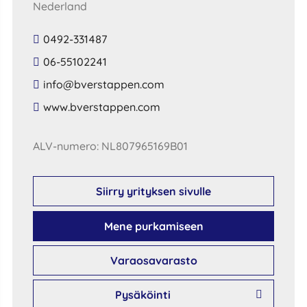
Nederland
0492-331487
06-55102241
​info​@​bverstappen​.​com​
​www​.​bverstappen​.​com​
ALV-numero: NL807965169B01
Siirry yrityksen sivulle
Mene purkamiseen
Varaosavarasto
Pysäköinti