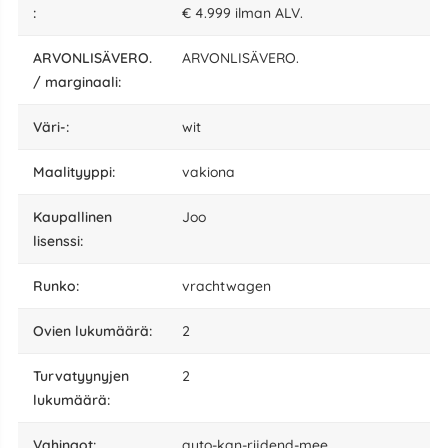
:
€ 4.999 ilman ALV.
ARVONLISÄVERO.
ARVONLISÄVERO.
/ marginaali:
väri-:
wit
maalityyppi:
vakiona
kaupallinen
Joo
lisenssi:
runko:
vrachtwagen
ovien lukumäärä:
2
turvatyynyjen
2
lukumäärä:
vahingot:
auto-kan-rijdend-mee