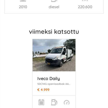
2010
diesel
220.600
viimeksi katsottu
Iveco Daily
50C14G openlaadbak AARDGAS (CNG) categorie C rijbewijs, airco
€ 4.999