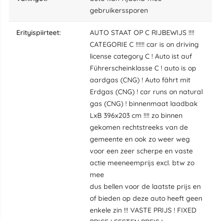
gebruikerssporen
erityispiirteet:
AUTO STAAT OP C RIJBEWIJS !!!!
CATEGORIE C !!!!!! car is on driving
license category C ! Auto ist auf
Führerscheinklasse C ! auto is op
aardgas (CNG) ! Auto fährt mit
Erdgas (CNG) ! car runs on natural
gas (CNG) ! binnenmaat laadbak
LxB 396x203 cm !!!! zo binnen
gekomen rechtstreeks van de
gemeente en ook zo weer weg
voor een zeer scherpe en vaste
actie meeneemprijs excl. btw zo
mee
dus bellen voor de laatste prijs en
of bieden op deze auto heeft geen
enkele zin !!! VASTE PRIJS ! FIXED