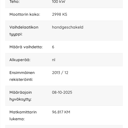
teho:
100 kW
moottorin koko:
2998 KS
vaihdelaatikon
handgeschakeld
tyyppi:
määrä vaihdetta:
6
alkuperää:
nl
Ensimmäinen
2013 / 12
rekisteröinti:
määräajoin
08-10-2025
hyväksytty:
matkamittarin
96.817 KM
lukema: