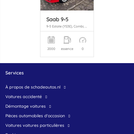
Saab 9‑5
9-5 Estate (YS3E), Combi, 1998 / 2009 2.0t 16V
2000
essence
0
Services
À propos de schadeautos.nl
Voitures accidenté
Démontage voitures
Pièces automobiles d'occasion
voitures voitures particulières