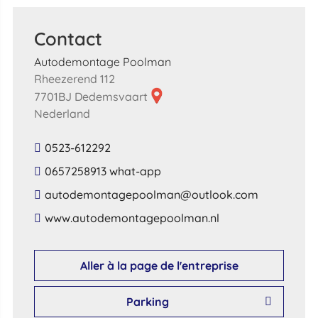
Contact
Autodemontage Poolman
Rheezerend 112
7701BJ Dedemsvaart
Nederland
0523-612292
0657258913 what-app
​autodemontagepoolman​@​outlook​.​com​
​www​.​autodemontagepoolman​.​nl​
Aller à la page de l'entreprise
Parking