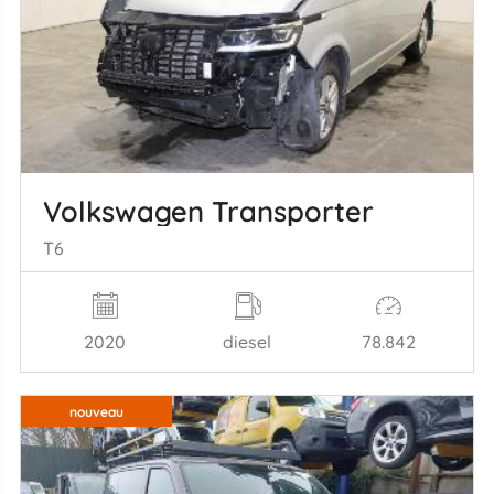
Volkswagen Transporter
T6
2020
diesel
78.842
nouveau