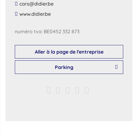
​cars​@​didier​.​be​
​www​.​didier​.​be​
numéro tva: BE0452 332 873
Aller à la page de l'entreprise
Parking