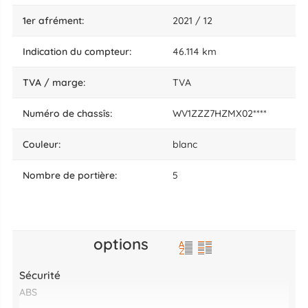
1er afrément:
2021 / 12
indication du compteur:
46.114 km
TVA / marge:
TVA
numéro de chassîs:
WV1ZZZ7HZMX02****
couleur:
blanc
nombre de portière:
5
options
Sécurité
ABS