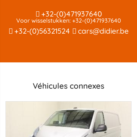
+32-(0)471937640
Voor wisselstukken: +32-(0)471937640
+32-(0)56321524
cars@didier.be
Véhicules connexes