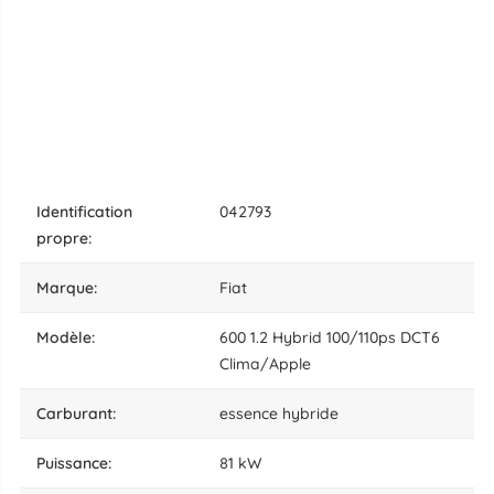
identification
042793
propre:
marque:
Fiat
modèle:
600 1.2 Hybrid 100/110ps DCT6
Clima/Apple
carburant:
essence hybride
puissance:
81 kW