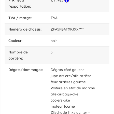
Prix net à
€ 11.985
l'exportation:
TVA / marge:
TVA
numéro de chassîs:
ZFA5FBATXPJXX****
couleur:
noir
nombre de
5
portière:
dégats/dommages:
Dégats côté gauche
jupe arrière/aile arrière
feux arrières gauche
Voiture en état de marche
alle-airbags-oké
coolers-oké
moteur tourne
Zijschade links achter -