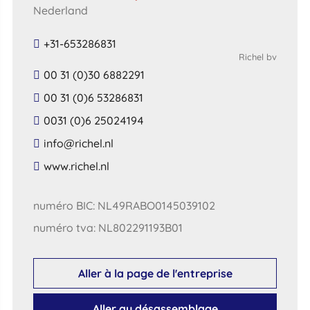
Nederland
+31-653286831
Richel bv
00 31 (0)30 6882291
00 31 (0)6 53286831
0031 (0)6 25024194
​info​@​richel​.​nl​
​www​.​richel​.​nl​
numéro BIC: NL49RABO0145039102
numéro tva: NL802291193B01
Aller à la page de l'entreprise
Aller au désassemblage