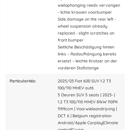
wielophanging reeds vervangen
- lichte krassen voorbumper
Side damage on the rear left -
wheel suspension already
replaced - slight scratches on
front bumper
Seitliche Beschädigung hinten
links – Radaufhängung bereits
ersetzt – leichte Kratzer an der
vorderen Stoßstange
particularités:
2025/03 Fiat 600 SUV 1.2 T3
100/110 MHEV aut6
5 Deuren SUV 5 seats | 2023- |
1.2 T3 100/110 MHEV 81kW 110PK
1199ccm | Voorwielaandrijving |
DCT 6 | Belgium registration
Android/Apple Carplay|Climate
control|Cruise