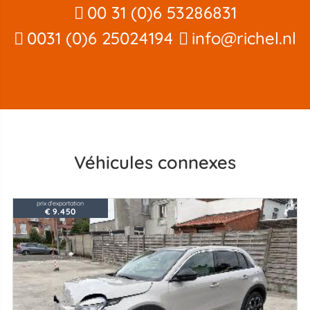
00 31 (0)6 53286831
0031 (0)6 25024194
info@richel.nl
Véhicules connexes
prix d'exportation
€ 9.450