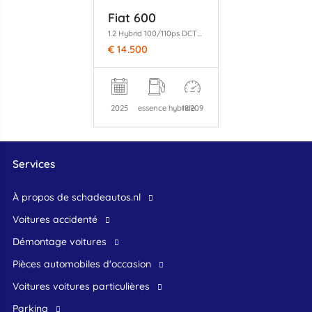
Fiat 600
1.2 Hybrid 100/110ps DCT6 Clima/Apple
€ 14.500
2025
essence hybride
18.209
Services
À propos de schadeautos.nl
Voitures accidenté
Démontage voitures
Pièces automobiles d'occasion
voitures voitures particulières
Parking