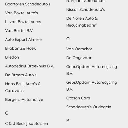
R. Nijlant Autohandel
Boortoren Schadeauto's
Niscar Schadeauto's
Van Boxtel Auto's
De Nollen Auto &
L. van Boxtel Autos
Recyclingbedrijf
Van Boxtel B.V.
O
Auto Export Almere
Brabantse Hoek
Van Oorschot
Bredon
De Ooyevaar
Autobedrijf Broekhuis B.V.
Gebr.Opdam Autorecycling
B.V.
De Broers Auto's
Gebr.Opdam Autorecycling
Hans Bruil Auto's &
B.V.
Caravans
Otosan Cars
Burgers-Automotive
Schadeauto's Oudegein
C
P
C & J Bedrijfsauto's en