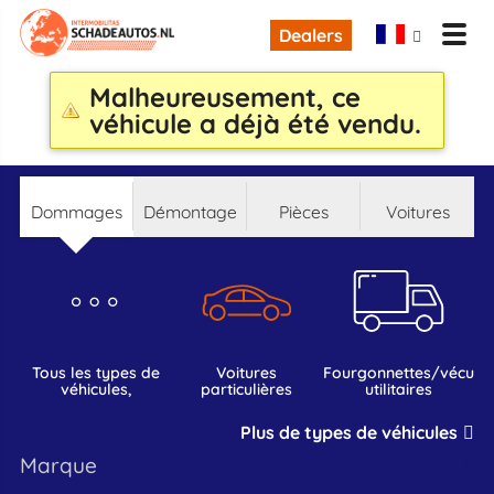
Dealers
Malheureusement, ce
véhicule a déjà été vendu.
dommages
démontage
pièces
voitures
tous les types de
voitures
fourgonnettes/vécules
véhicules,
particulières
utilitaires
Plus de types de véhicules
marque