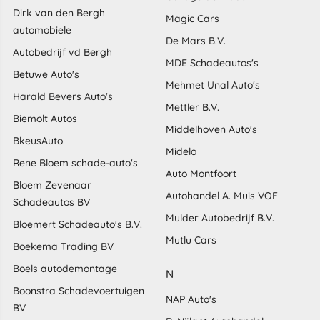
Dirk van den Bergh
Magic Cars
automobiele
De Mars B.V.
Autobedrijf vd Bergh
MDE Schadeautos's
Betuwe Auto's
Mehmet Unal Auto's
Harald Bevers Auto's
Mettler B.V.
Biemolt Autos
Middelhoven Auto's
BkeusAuto
Midelo
Rene Bloem schade-auto's
Auto Montfoort
Bloem Zevenaar
Autohandel A. Muis VOF
Schadeautos BV
Mulder Autobedrijf B.V.
Bloemert Schadeauto's B.V.
Mutlu Cars
Boekema Trading BV
Boels autodemontage
N
Boonstra Schadevoertuigen
NAP Auto's
BV