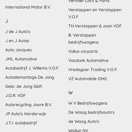
Verhoef Cars & Parts
International Motor B.V.
Verstappen en Verstappen
V.O.F
J
TH.Verstappen & zoon VOF
J de J Auto's
B. Verstappen
J en J Autos
bedrijfswagens
Auto Jacques
Vollux carparts
JML Automotive
Vosdonk Automotive
Autobedrijf J. Willems V.O.F.
Vredegoor Trading V.O.F.
Autodemontage De Jong
VZ Automobile OHG
Gebr. de Jong GbR
W
J.O.R. VOF
W V Bedrijfswagens
Autorecycling Joure B.V.
De Waag bedrijfsauto's
JP Auto's Harderwijk
de Waag Auto's
J.T.I. autobedrijf
Wallyn NV