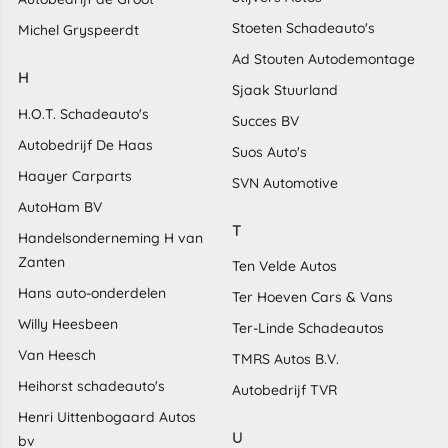
Stoeten Schadeauto's
Michel Gryspeerdt
Ad Stouten Autodemontage
H
Sjaak Stuurland
H.O.T. Schadeauto's
Succes BV
Autobedrijf De Haas
Suos Auto's
Haayer Carparts
SVN Automotive
AutoHam BV
T
Handelsonderneming H van
Zanten
Ten Velde Autos
Hans auto-onderdelen
Ter Hoeven Cars & Vans
Willy Heesbeen
Ter-Linde Schadeautos
Van Heesch
TMRS Autos B.V.
Heihorst schadeauto's
Autobedrijf TVR
Henri Uittenbogaard Autos
U
bv