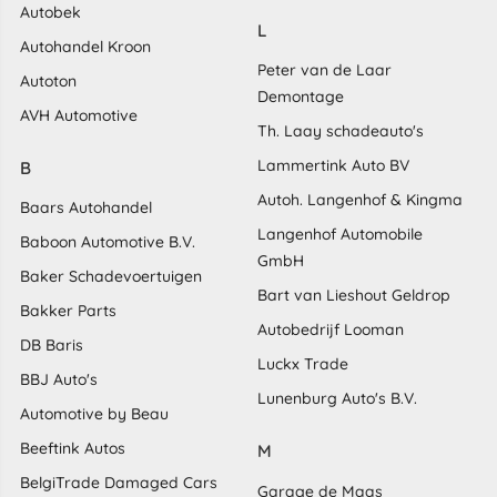
Autobek
L
Autohandel Kroon
Peter van de Laar
Autoton
Demontage
AVH Automotive
Th. Laay schadeauto's
Lammertink Auto BV
B
Autoh. Langenhof & Kingma
Baars Autohandel
Langenhof Automobile
Baboon Automotive B.V.
GmbH
Baker Schadevoertuigen
Bart van Lieshout Geldrop
Bakker Parts
Autobedrijf Looman
DB Baris
Luckx Trade
BBJ Auto's
Lunenburg Auto's B.V.
Automotive by Beau
Beeftink Autos
M
BelgiTrade Damaged Cars
Garage de Maas