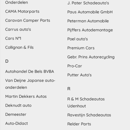
Onderdelen
J. Pater Schadeauto's
CAMA Motorparts
Paus Automobile GmbH
Caravan Camper Parts
Peterman Automobile
Carrus auto's
Pijffers Autodemontage
Cars N°1
Poel auto's
Collignon & Fils
Premium Cars
Gebr. Prins Autorecycling
D
Pro-Car
Autohandel De Bels BVBA
Putter Auto's
Van Deijne Japanse auto-
onderdelen
R
Martin Dekkers Autos
R & M Schadeautos
Deknudt auto
Udenhout
Demeester
Ravestijn Schadeautos
Auto-Didact
Relder Parts