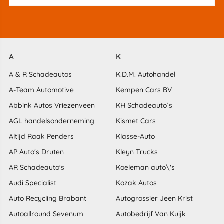
A
K
A & R Schadeautos
K.D.M. Autohandel
A-Team Automotive
Kempen Cars BV
Abbink Autos Vriezenveen
KH Schadeauto´s
AGL handelsonderneming
Kismet Cars
Altijd Raak Penders
Klasse-Auto
AP Auto's Druten
Kleyn Trucks
AR Schadeauto's
Koeleman auto\'s
Audi Specialist
Kozak Autos
Auto Recycling Brabant
Autogrossier Jeen Krist
Autoallround Sevenum
Autobedrijf Van Kuijk