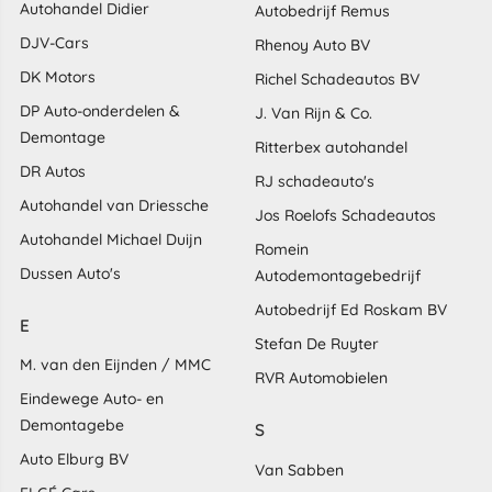
Autohandel Didier
Autobedrijf Remus
DJV-Cars
Rhenoy Auto BV
DK Motors
Richel Schadeautos BV
DP Auto-onderdelen &
J. Van Rijn & Co.
Demontage
Ritterbex autohandel
DR Autos
RJ schadeauto's
Autohandel van Driessche
Jos Roelofs Schadeautos
Autohandel Michael Duijn
Romein
Dussen Auto's
Autodemontagebedrijf
Autobedrijf Ed Roskam BV
E
Stefan De Ruyter
M. van den Eijnden / MMC
RVR Automobielen
Eindewege Auto- en
Demontagebe
S
Auto Elburg BV
Van Sabben