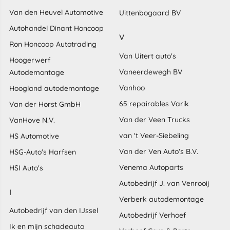
Van den Heuvel Automotive
Uittenbogaard BV
Autohandel Dinant Honcoop
V
Ron Honcoop Autotrading
Van Uitert auto's
Hoogerwerf
Vaneerdewegh BV
Autodemontage
Vanhoo
Hoogland autodemontage
65 repairables Varik
Van der Horst GmbH
Van der Veen Trucks
VanHove N.V.
van 't Veer-Siebeling
HS Automotive
Van der Ven Auto's B.V.
HSG-Auto's Harfsen
Venema Autoparts
HSI Auto's
Autobedrijf J. van Venrooij
I
Verberk autodemontage
Autobedrijf van den IJssel
Autobedrijf Verhoef
Ik en mijn schadeauto