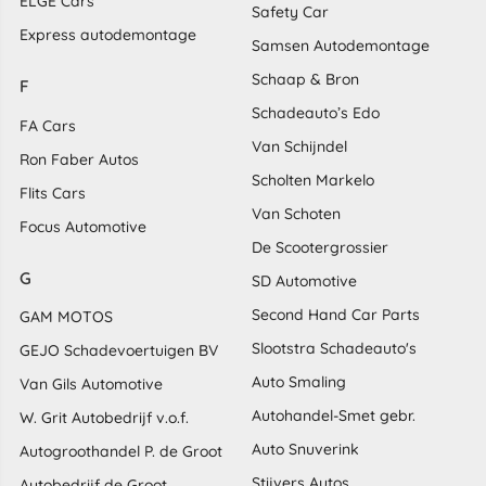
ELGÉ Cars
Safety Car
Express autodemontage
Samsen Autodemontage
Schaap & Bron
F
Schadeauto’s Edo
FA Cars
Van Schijndel
Ron Faber Autos
Scholten Markelo
Flits Cars
Van Schoten
Focus Automotive
De Scootergrossier
G
SD Automotive
Second Hand Car Parts
GAM MOTOS
Slootstra Schadeauto's
GEJO Schadevoertuigen BV
Auto Smaling
Van Gils Automotive
Autohandel-Smet gebr.
W. Grit Autobedrijf v.o.f.
Auto Snuverink
Autogroothandel P. de Groot
Stijvers Autos
Autobedrijf de Groot