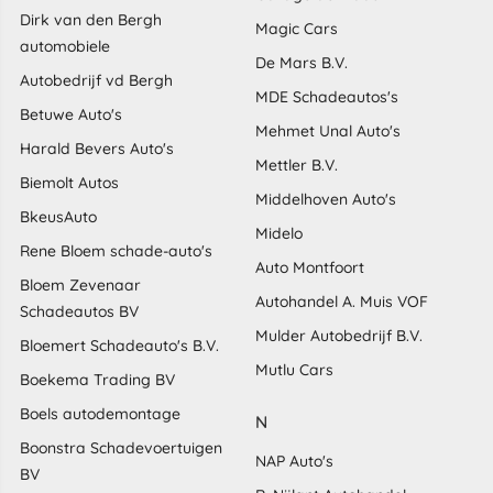
Dirk van den Bergh
Magic Cars
automobiele
De Mars B.V.
Autobedrijf vd Bergh
MDE Schadeautos's
Betuwe Auto's
Mehmet Unal Auto's
Harald Bevers Auto's
Mettler B.V.
Biemolt Autos
Middelhoven Auto's
BkeusAuto
Midelo
Rene Bloem schade-auto's
Auto Montfoort
Bloem Zevenaar
Autohandel A. Muis VOF
Schadeautos BV
Mulder Autobedrijf B.V.
Bloemert Schadeauto's B.V.
Mutlu Cars
Boekema Trading BV
Boels autodemontage
N
Boonstra Schadevoertuigen
NAP Auto's
BV