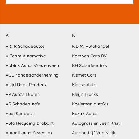
A
K
A & R Schadeautos
K.D.M. Autohandel
A-Team Automotive
Kempen Cars BV
Abbink Autos Vriezenveen
KH Schadeauto´s
AGL handelsonderneming
Kismet Cars
Altijd Raak Penders
Klasse-Auto
AP Auto's Druten
Kleyn Trucks
AR Schadeauto's
Koeleman auto\'s
Audi Specialist
Kozak Autos
Auto Recycling Brabant
Autogrossier Jeen Krist
Autoallround Sevenum
Autobedrijf Van Kuijk