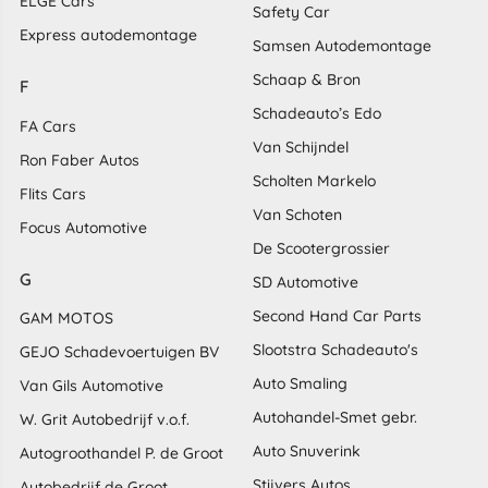
ELGÉ Cars
Safety Car
Express autodemontage
Samsen Autodemontage
Schaap & Bron
F
Schadeauto’s Edo
FA Cars
Van Schijndel
Ron Faber Autos
Scholten Markelo
Flits Cars
Van Schoten
Focus Automotive
De Scootergrossier
G
SD Automotive
Second Hand Car Parts
GAM MOTOS
Slootstra Schadeauto's
GEJO Schadevoertuigen BV
Auto Smaling
Van Gils Automotive
Autohandel-Smet gebr.
W. Grit Autobedrijf v.o.f.
Auto Snuverink
Autogroothandel P. de Groot
Stijvers Autos
Autobedrijf de Groot