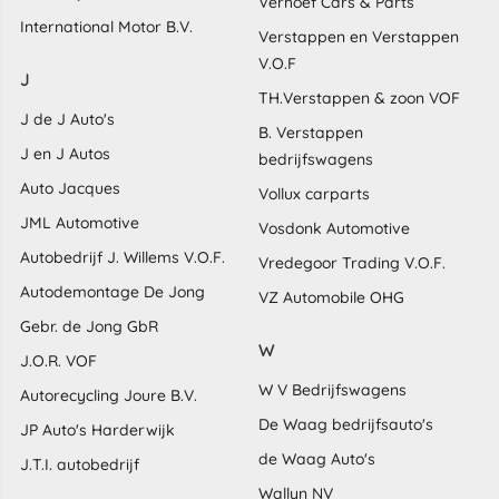
Verhoef Cars & Parts
International Motor B.V.
Verstappen en Verstappen
V.O.F
J
TH.Verstappen & zoon VOF
J de J Auto's
B. Verstappen
J en J Autos
bedrijfswagens
Auto Jacques
Vollux carparts
JML Automotive
Vosdonk Automotive
Autobedrijf J. Willems V.O.F.
Vredegoor Trading V.O.F.
Autodemontage De Jong
VZ Automobile OHG
Gebr. de Jong GbR
W
J.O.R. VOF
W V Bedrijfswagens
Autorecycling Joure B.V.
De Waag bedrijfsauto's
JP Auto's Harderwijk
de Waag Auto's
J.T.I. autobedrijf
Wallyn NV