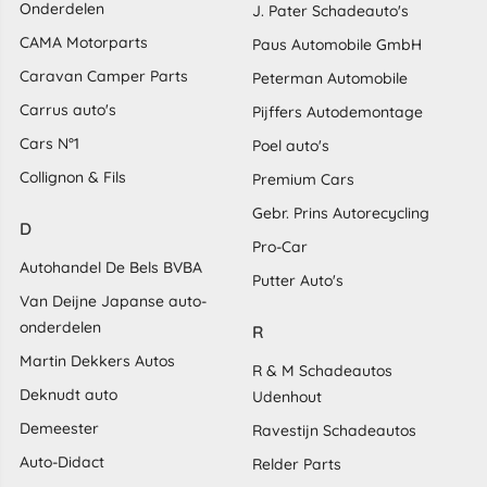
Onderdelen
J. Pater Schadeauto's
CAMA Motorparts
Paus Automobile GmbH
Caravan Camper Parts
Peterman Automobile
Carrus auto's
Pijffers Autodemontage
Cars N°1
Poel auto's
Collignon & Fils
Premium Cars
Gebr. Prins Autorecycling
D
Pro-Car
Autohandel De Bels BVBA
Putter Auto's
Van Deijne Japanse auto-
onderdelen
R
Martin Dekkers Autos
R & M Schadeautos
Deknudt auto
Udenhout
Demeester
Ravestijn Schadeautos
Auto-Didact
Relder Parts