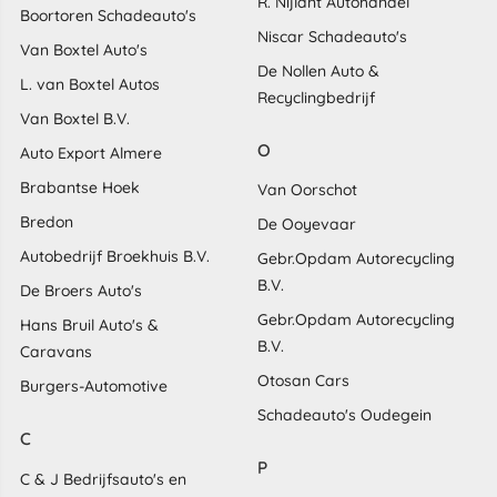
R. Nijlant Autohandel
Boortoren Schadeauto's
Niscar Schadeauto's
Van Boxtel Auto's
De Nollen Auto &
L. van Boxtel Autos
Recyclingbedrijf
Van Boxtel B.V.
O
Auto Export Almere
Brabantse Hoek
Van Oorschot
Bredon
De Ooyevaar
Autobedrijf Broekhuis B.V.
Gebr.Opdam Autorecycling
B.V.
De Broers Auto's
Gebr.Opdam Autorecycling
Hans Bruil Auto's &
B.V.
Caravans
Otosan Cars
Burgers-Automotive
Schadeauto's Oudegein
C
P
C & J Bedrijfsauto's en