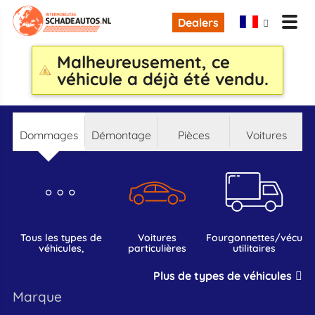
Dealers
Malheureusement, ce
véhicule a déjà été vendu.
dommages
démontage
pièces
voitures
tous les types de
voitures
fourgonnettes/vécules
véhicules,
particulières
utilitaires
Plus de types de véhicules
marque