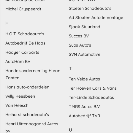
Stoeten Schadeauto's
Michel Gryspeerdt
Ad Stouten Autodemontage
H
Sjaak Stuurland
H.O.T. Schadeauto's
Succes BV
Autobedrijf De Haas
Suos Auto's
Haayer Carparts
SVN Automotive
AutoHam BV
T
Handelsonderneming H van
Zanten
Ten Velde Autos
Hans auto-onderdelen
Ter Hoeven Cars & Vans
Willy Heesbeen
Ter-Linde Schadeautos
Van Heesch
TMRS Autos B.V.
Heihorst schadeauto's
Autobedrijf TVR
Henri Uittenbogaard Autos
U
bv