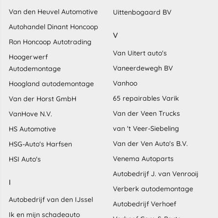
Van den Heuvel Automotive
Uittenbogaard BV
Autohandel Dinant Honcoop
V
Ron Honcoop Autotrading
Van Uitert auto's
Hoogerwerf
Vaneerdewegh BV
Autodemontage
Vanhoo
Hoogland autodemontage
65 repairables Varik
Van der Horst GmbH
Van der Veen Trucks
VanHove N.V.
van 't Veer-Siebeling
HS Automotive
Van der Ven Auto's B.V.
HSG-Auto's Harfsen
Venema Autoparts
HSI Auto's
Autobedrijf J. van Venrooij
I
Verberk autodemontage
Autobedrijf van den IJssel
Autobedrijf Verhoef
Ik en mijn schadeauto