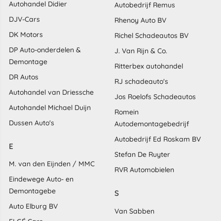
Autohandel Didier
Autobedrijf Remus
DJV-Cars
Rhenoy Auto BV
DK Motors
Richel Schadeautos BV
DP Auto-onderdelen &
J. Van Rijn & Co.
Demontage
Ritterbex autohandel
DR Autos
RJ schadeauto's
Autohandel van Driessche
Jos Roelofs Schadeautos
Autohandel Michael Duijn
Romein
Dussen Auto's
Autodemontagebedrijf
Autobedrijf Ed Roskam BV
E
Stefan De Ruyter
M. van den Eijnden / MMC
RVR Automobielen
Eindewege Auto- en
Demontagebe
S
Auto Elburg BV
Van Sabben