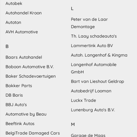
Autobek
L
Autohandel Kroon
Peter van de Laar
Autoton
Demontage
AVH Automotive
Th. Laay schadeauto's
Lammertink Auto BV
B
Autoh. Langenhof & Kingma
Baars Autohandel
Langenhof Automobile
Baboon Automotive B.V.
GmbH
Baker Schadevoertuigen
Bart van Lieshout Geldrop
Bakker Parts
Autobedrijf Looman
DB Baris
Luckx Trade
BBJ Auto's
Lunenburg Auto's B.V.
Automotive by Beau
Beeftink Autos
M
BelgiTrade Damaged Cars
Garage de Maas