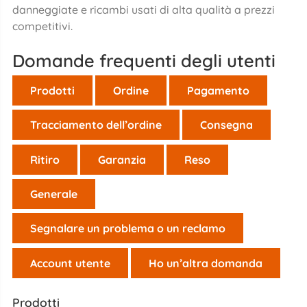
danneggiate e ricambi usati di alta qualità a prezzi
competitivi.
Domande frequenti degli utenti
Prodotti
Ordine
Pagamento
Tracciamento dell’ordine
Consegna
Ritiro
Garanzia
Reso
Generale
Segnalare un problema o un reclamo
Account utente
Ho un’altra domanda
Prodotti