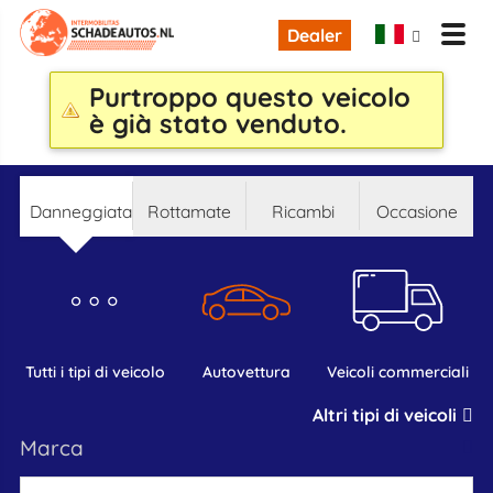
Dealer
Purtroppo questo veicolo
è già stato venduto.
danneggiata
rottamate
ricambi
occasione
tutti i tipi di veicolo
autovettura
veicoli commerciali
Altri tipi di veicoli
marca