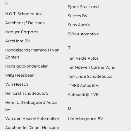
H
Sjaak Stuurland
H.O.T. Schadeauto's
Succes BV
Autobedrijf De Haas
Suos Auto's
Haayer Carparts
SVN Automotive
AutoHam BV
T
Handelsonderneming H van
Zanten
Ten Velde Autos
Hans auto-onderdelen
Ter Hoeven Cars & Vans
Willy Heesbeen
Ter-Linde Schadeautos
Van Heesch
TMRS Autos B.V.
Heihorst schadeauto's
Autobedrijf TVR
Henri Uittenbogaard Autos
U
bv
Van den Heuvel Automotive
Uittenbogaard BV
Autohandel Dinant Honcoop