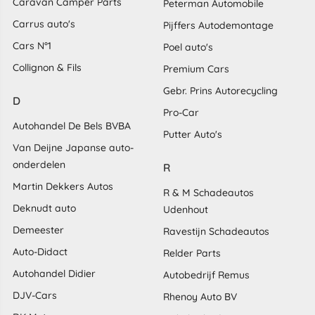
Caravan Camper Parts
Peterman Automobile
Carrus auto's
Pijffers Autodemontage
Cars N°1
Poel auto's
Collignon & Fils
Premium Cars
Gebr. Prins Autorecycling
D
Pro-Car
Autohandel De Bels BVBA
Putter Auto's
Van Deijne Japanse auto-
onderdelen
R
Martin Dekkers Autos
R & M Schadeautos
Deknudt auto
Udenhout
Demeester
Ravestijn Schadeautos
Auto-Didact
Relder Parts
Autohandel Didier
Autobedrijf Remus
DJV-Cars
Rhenoy Auto BV