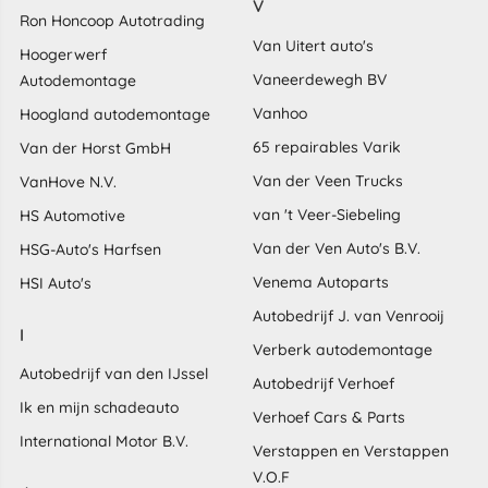
V
Ron Honcoop Autotrading
Van Uitert auto's
Hoogerwerf
Vaneerdewegh BV
Autodemontage
Vanhoo
Hoogland autodemontage
65 repairables Varik
Van der Horst GmbH
Van der Veen Trucks
VanHove N.V.
van 't Veer-Siebeling
HS Automotive
Van der Ven Auto's B.V.
HSG-Auto's Harfsen
Venema Autoparts
HSI Auto's
Autobedrijf J. van Venrooij
I
Verberk autodemontage
Autobedrijf van den IJssel
Autobedrijf Verhoef
Ik en mijn schadeauto
Verhoef Cars & Parts
International Motor B.V.
Verstappen en Verstappen
V.O.F