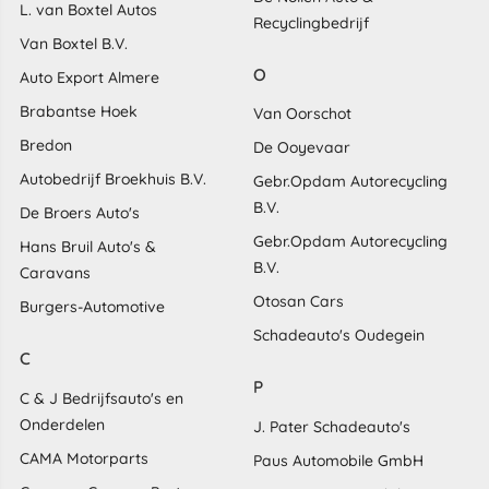
L. van Boxtel Autos
Recyclingbedrijf
Van Boxtel B.V.
O
Auto Export Almere
Brabantse Hoek
Van Oorschot
Bredon
De Ooyevaar
Autobedrijf Broekhuis B.V.
Gebr.Opdam Autorecycling
B.V.
De Broers Auto's
Gebr.Opdam Autorecycling
Hans Bruil Auto's &
B.V.
Caravans
Otosan Cars
Burgers-Automotive
Schadeauto's Oudegein
C
P
C & J Bedrijfsauto's en
Onderdelen
J. Pater Schadeauto's
CAMA Motorparts
Paus Automobile GmbH