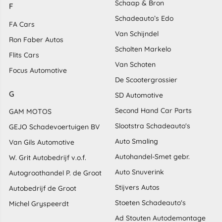
Schaap & Bron
F
Schadeauto’s Edo
FA Cars
Van Schijndel
Ron Faber Autos
Scholten Markelo
Flits Cars
Van Schoten
Focus Automotive
De Scootergrossier
G
SD Automotive
Second Hand Car Parts
GAM MOTOS
Slootstra Schadeauto's
GEJO Schadevoertuigen BV
Auto Smaling
Van Gils Automotive
Autohandel-Smet gebr.
W. Grit Autobedrijf v.o.f.
Auto Snuverink
Autogroothandel P. de Groot
Stijvers Autos
Autobedrijf de Groot
Stoeten Schadeauto's
Michel Gryspeerdt
Ad Stouten Autodemontage