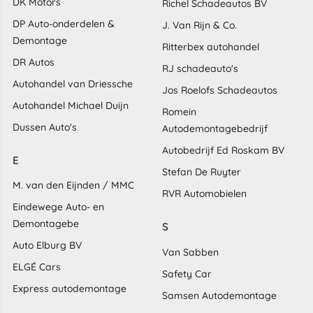
DK Motors
Richel Schadeautos BV
DP Auto-onderdelen &
J. Van Rijn & Co.
Demontage
Ritterbex autohandel
DR Autos
RJ schadeauto's
Autohandel van Driessche
Jos Roelofs Schadeautos
Autohandel Michael Duijn
Romein
Dussen Auto's
Autodemontagebedrijf
Autobedrijf Ed Roskam BV
E
Stefan De Ruyter
M. van den Eijnden / MMC
RVR Automobielen
Eindewege Auto- en
Demontagebe
S
Auto Elburg BV
Van Sabben
ELGÉ Cars
Safety Car
Express autodemontage
Samsen Autodemontage