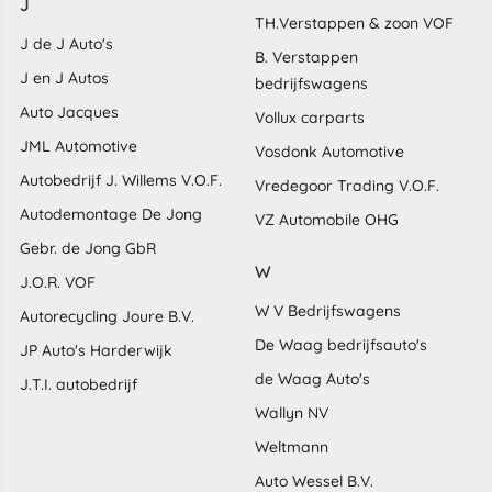
J
TH.Verstappen & zoon VOF
J de J Auto's
B. Verstappen
J en J Autos
bedrijfswagens
Auto Jacques
Vollux carparts
JML Automotive
Vosdonk Automotive
Autobedrijf J. Willems V.O.F.
Vredegoor Trading V.O.F.
Autodemontage De Jong
VZ Automobile OHG
Gebr. de Jong GbR
W
J.O.R. VOF
W V Bedrijfswagens
Autorecycling Joure B.V.
De Waag bedrijfsauto's
JP Auto's Harderwijk
de Waag Auto's
J.T.I. autobedrijf
Wallyn NV
Weltmann
Auto Wessel B.V.