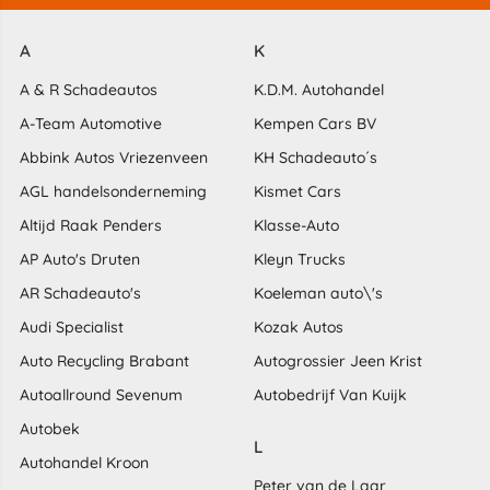
A
K
A & R Schadeautos
K.D.M. Autohandel
A-Team Automotive
Kempen Cars BV
Abbink Autos Vriezenveen
KH Schadeauto´s
AGL handelsonderneming
Kismet Cars
Altijd Raak Penders
Klasse-Auto
AP Auto's Druten
Kleyn Trucks
AR Schadeauto's
Koeleman auto\'s
Audi Specialist
Kozak Autos
Auto Recycling Brabant
Autogrossier Jeen Krist
Autoallround Sevenum
Autobedrijf Van Kuijk
Autobek
L
Autohandel Kroon
Peter van de Laar