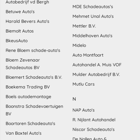
Autobedrijf vd Bergh
MDE Schadeautos's
Betuwe Auto's
Mehmet Unal Auto's
Harald Bevers Auto's
Mettler B.V.
Biemolt Autos
Middelhoven Auto's
BkeusAuto
Midelo
Rene Bloem schade-auto's
Auto Montfoort
Bloem Zevenaar
Autohandel A. Muis VOF
Schadeautos BV
Mulder Autobedrijf B.V.
Bloemert Schadeauto's B.V.
Mutlu Cars
Boekema Trading BV
Boels autodemontage
N
Boonstra Schadevoertuigen
NAP Auto's
BV
R. Nijlant Autohandel
Boortoren Schadeauto's
Niscar Schadeauto's
Van Boxtel Auto's
De Nollen Auto &