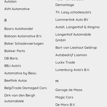
Autoton
Demontage
AVH Automotive
Th. Laay schadeauto's
Lammertink Auto BV
B
Autoh. Langenhof & Kingma
Baars Autohandel
Langenhof Automobile
Baboon Automotive B.V.
GmbH
Baker Schadevoertuigen
Bart van Lieshout Geldrop
Bakker Parts
Autobedrijf Looman
DB Baris
Luckx Trade
BBJ Auto's
Lunenburg Auto's B.V.
Automotive by Beau
Beeftink Autos
M
BelgiTrade Damaged Cars
Garage de Maas
Dirk van den Bergh
Magic Cars
automobiele
De Mars B.V.