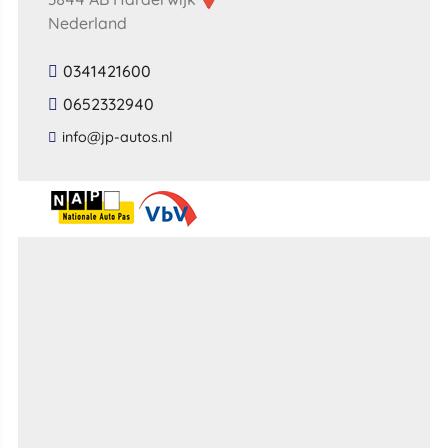
Nederland
0341421600
0652332940
​info​@​jp​-​autos​.​nl​