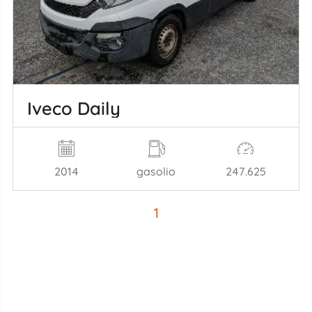
Iveco Daily
2014
gasolio
247.625
1