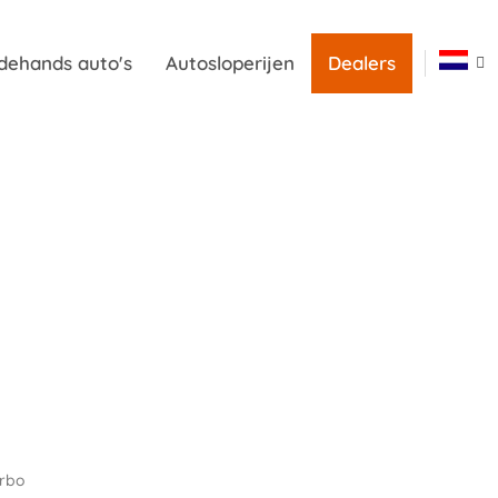
dehands auto's
Autosloperijen
Dealers
urbo