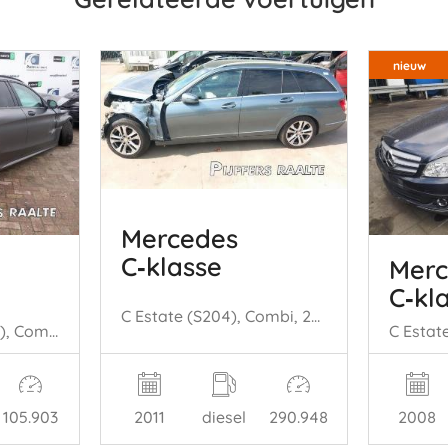
nieuw
Mercedes
C‑klasse
Merc
C‑kl
C Estate (S204), Combi, 2007 / 2014 2.2 C-200 CDI 16V BlueEFFICIENCY
C Estate AMG (S205), Combi, 2015 / 2021 C-43 AMG 3.0 V6 24V Turbo 4-Matic
105.903
2011
diesel
290.948
2008