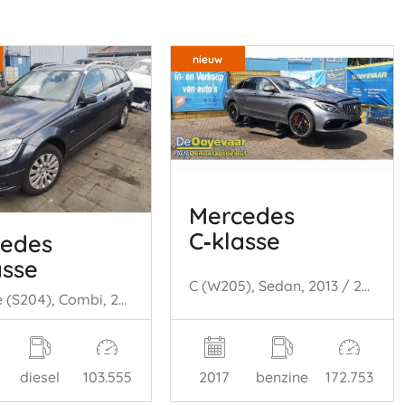
nieuw
Mercedes
C‑klasse
edes
asse
C (W205), Sedan, 2013 / 2021 C-63 S,Edition 1 AMG 4.0 V8 Biturbo
C Estate (S204), Combi, 2007 / 2014 2.2 C-220 CDI 16V
diesel
103.555
2017
benzine
172.753