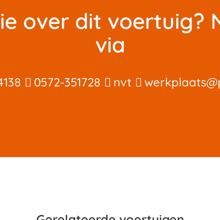
ie over dit voertuig
via
4138
0572-351728
nvt
werkplaats@pi
Gerelateerde voertuigen