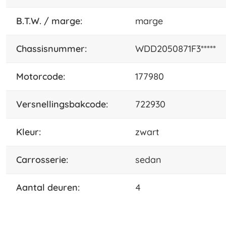
B.T.W. / marge:
marge
chassisnummer:
WDD2050871F3*****
motorcode:
177980
versnellingsbakcode:
722930
kleur:
zwart
carrosserie:
sedan
aantal deuren:
4