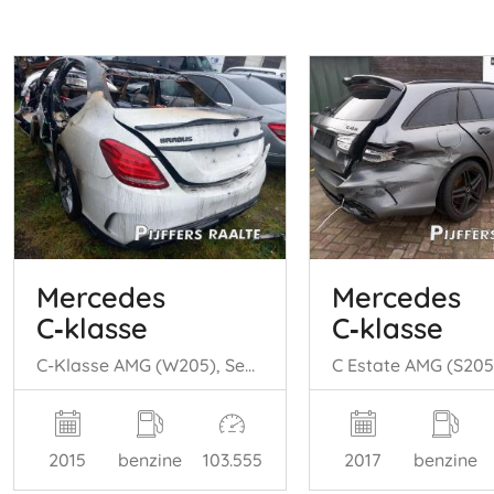
Mercedes
Mercedes
C‑klasse
C‑klasse
C-Klasse AMG (W205), Sedan, 2014 / 2021 C-63 S,Edition 1 AMG 4.0 V8 Biturbo
2015
benzine
103.555
2017
benzine