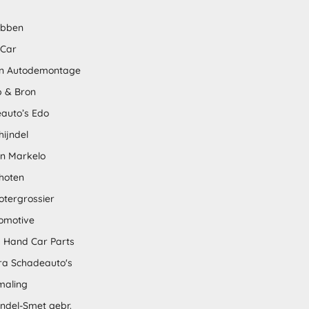
abben
 Car
n Autodemontage
 & Bron
auto’s Edo
hijndel
en Markelo
hoten
otergrossier
omotive
 Hand Car Parts
tra Schadeauto's
maling
ndel-Smet gebr.