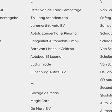
L
S
MMC
Peter van de Laar Demontage
Van S
emontagebe
Th. Laay schadeauto's
Safety
Lammertink Auto BV
Samse
Autoh. Langenhof & Kingma
Schaap
e
Langenhof Automobile GmbH
Schade
Bart van Lieshout Geldrop
Van Sc
Autobedrijf Looman
Scholt
Luckx Trade
Van Sc
Lunenburg Auto's B.V.
De Sco
SD Aut
M
Second
Garage de Maas
Sloots
Magic Cars
Auto S
De Mars B.V.
Autoha