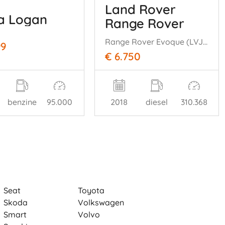
Land Rover
a Logan
Range Rover
Evoque
Range Rover Evoque (LVJ/LVS) SUV 2.0 eD 150 16V (204DTD(AJ20D4)) [110k= W] (06-2015/12-2019)
99
€ 6.750
benzine
95.000
2018
diesel
310.368
Seat
Toyota
Skoda
Volkswagen
Smart
Volvo