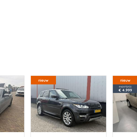
nieuw
nieuw
exportprijs
€ 4.999