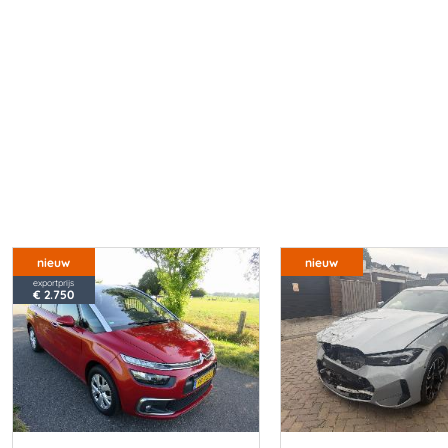
nieuw
nieuw
exportprijs
€ 2.750