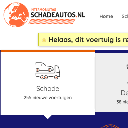
Home
Sc
Helaas, dit voertuig is 
schade
255 nieuwe voertuigen
38 ni