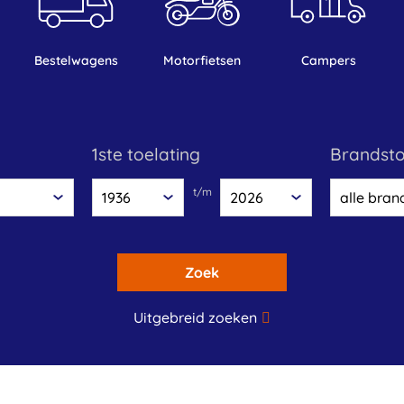
bestelwagens
motorfietsen
campers
1ste toelating
brandst
t/m
Zoek
Uitgebreid zoeken