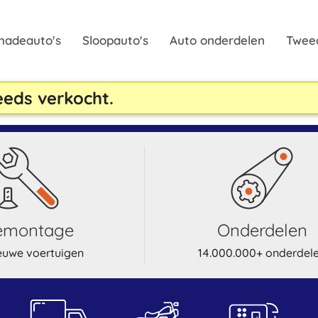
hadeauto's
Sloopauto's
Auto onderdelen
Twee
reeds verkocht.
demontage
onderdelen
euwe voertuigen
14.000.000+ onderdel