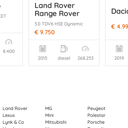
Land Rover
e
Daci
Range Rover
KET
sport
3.0 TDV6 HSE Dynamic
€ 4.9
€ 9.750
8.400
2015
diesel
268.253
2019
Land Rover
MG
Peugeot
Lexus
Mini
Polestar
Lynk & Co
Mitsubishi
Porsche