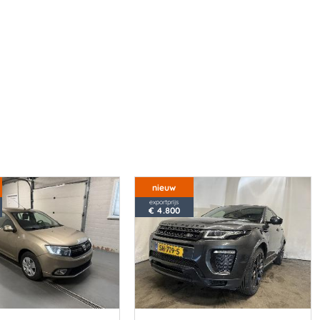
nieuw
exportprijs
€ 4.800