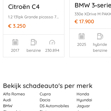
BMW 3‑seri
Citroën C4
330e XDrive M PAK
1.2 131pk Grande picasso 7 persoons euro 6 Business Navigatie Clima 2017
€ 17.900
€ 3.250
2025
hybride
2017
benzine
230.894
benzine
Bekijk schadeauto's per merk
Alfa Romeo
Cupra
Honda
Audi
Dacia
Hyundai
BMW
DS Automobiles
Jaguar