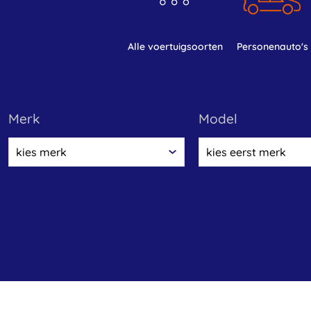
alle voertuigsoorten
personenauto's
merk
model