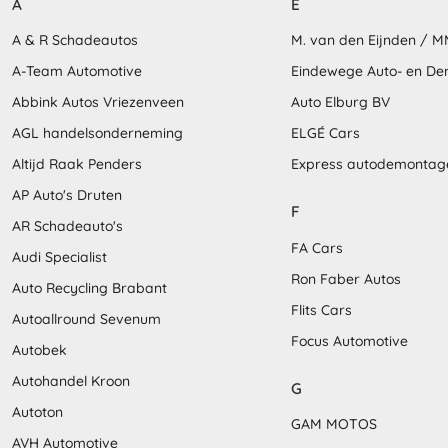
A
E
A & R Schadeautos
M. van den Eijnden / 
A-Team Automotive
Eindewege Auto- en D
Abbink Autos Vriezenveen
Auto Elburg BV
AGL handelsonderneming
ELGÉ Cars
Altijd Raak Penders
Express autodemontag
AP Auto's Druten
F
AR Schadeauto's
FA Cars
Audi Specialist
Ron Faber Autos
Auto Recycling Brabant
Flits Cars
Autoallround Sevenum
Focus Automotive
Autobek
Autohandel Kroon
G
Autoton
GAM MOTOS
AVH Automotive