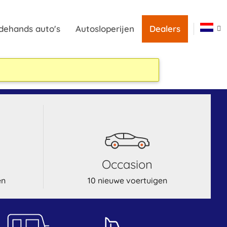
dehands auto's
Autosloperijen
Dealers
occasion
en
10 nieuwe voertuigen