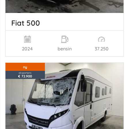
Fiat 500
2024
bensin
37.250
ny
eksportpris
€ 72.900