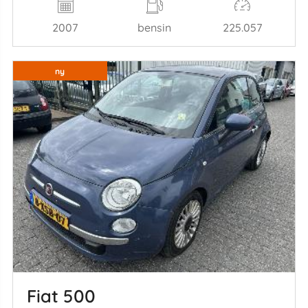
2007
bensin
225.057
ny
Fiat 500