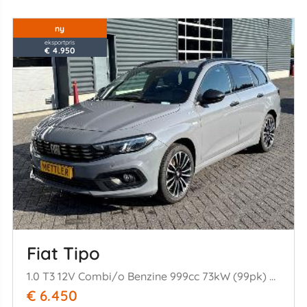
ny
eksportpris
€ 4.950
Fiat Tipo
1.0 T3 12V Combi/o Benzine 999cc 73kW (99pk) FWD
€ 6.450