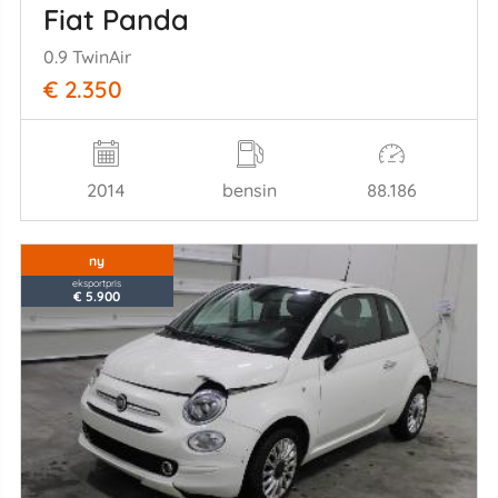
Fiat Panda
0.9 TwinAir
€ 2.350
2014
bensin
88.186
ny
eksportpris
€ 5.900