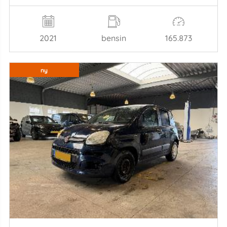
2021
bensin
165.873
ny