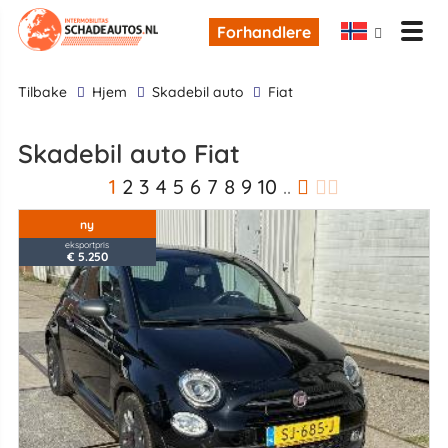
Forhandlere
tilbake
Hjem
skadebil auto
Fiat
skadebil auto Fiat
1
2
3
4
5
6
7
8
9
10
..
ny
eksportpris
€ 5.250