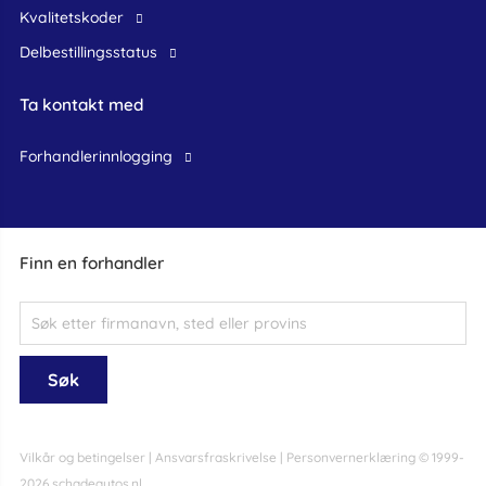
Kvalitetskoder
Delbestillingsstatus
Ta kontakt med
forhandlerinnlogging
Finn en forhandler
Vilkår og betingelser
|
Ansvarsfraskrivelse
|
Personvernerklæring
© 1999-
2026 schadeautos.nl