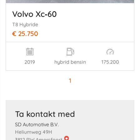
Volvo Xc‑60
T8 Hybride
€ 25.750
2019
hybrid bensin
175.200
1
Ta kontakt med
SD Automotive B.V.
Heliumweg 49H
3812 RW Amersfoort