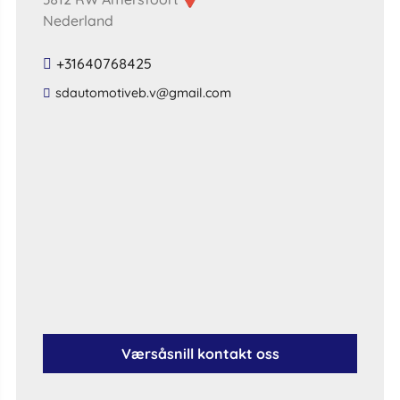
Nederland
+31640768425
​sdautomotiveb​.​v​@​gmail​.​com​
Værsåsnill kontakt oss