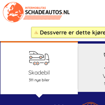
Dessverre er dette kjøre
skadebil
311 nye biler