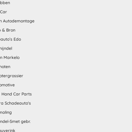
abben
 Car
n Autodemontage
 & Bron
auto’s Edo
hijndel
en Markelo
hoten
otergrossier
omotive
 Hand Car Parts
tra Schadeauto's
maling
ndel-Smet gebr.
nuverink