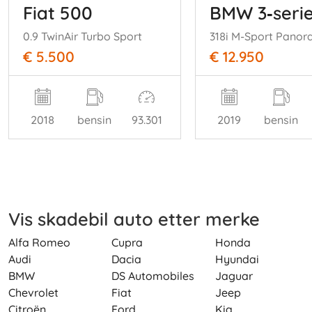
Fiat 500
BMW 3‑seri
0.9 TwinAir Turbo Sport
€ 5.500
€ 12.950
2018
bensin
93.301
2019
bensin
Vis skadebil auto etter merke
Alfa Romeo
Cupra
Honda
Audi
Dacia
Hyundai
BMW
DS Automobiles
Jaguar
Chevrolet
Fiat
Jeep
Citroën
Ford
Kia