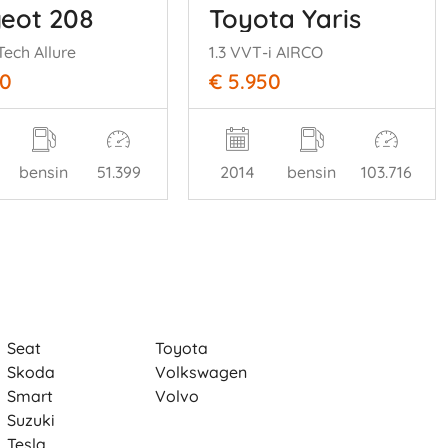
eot 208
Toyota Yaris
Tech Allure
1.3 VVT-i AIRCO
50
€ 5.950
bensin
51.399
2014
bensin
103.716
Seat
Toyota
Skoda
Volkswagen
Smart
Volvo
Suzuki
Tesla