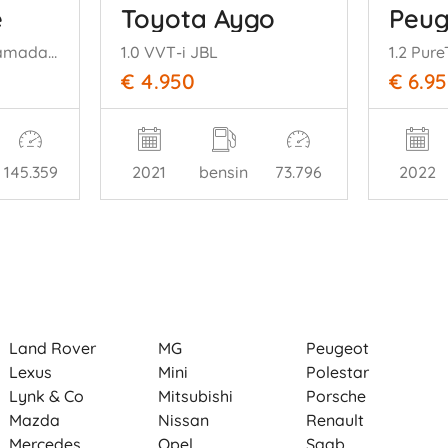
e
Toyota Aygo
Peug
318i M-Sport Panoramadak H/K Leer
1.0 VVT-i JBL
1.2 Pure
€ 4.950
€ 6.9
145.359
2021
bensin
73.796
2022
Land Rover
MG
Peugeot
Lexus
Mini
Polestar
Lynk & Co
Mitsubishi
Porsche
Mazda
Nissan
Renault
Mercedes
Opel
Saab