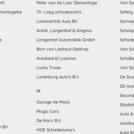
MMC
Peter van de Laar Demontage
Van S
emontagebe
Th. Laay schadeauto's
Safety
Lammertink Auto BV
Samse
Autoh. Langenhof & Kingma
Schaap
e
Langenhof Automobile GmbH
Schade
Bart van Lieshout Geldrop
Van Sc
Autobedrijf Looman
Scholt
Luckx Trade
Van Sc
Lunenburg Auto's B.V.
De Sco
SD Aut
M
Second
Garage de Maas
Sloots
Magic Cars
Auto S
De Mars B.V.
Autoha
n BV
MDE Schadeautos's
Auto S