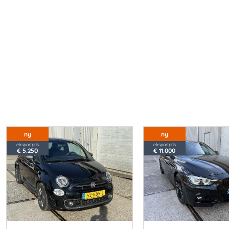
ny
ny
eksportpris
eksportpris
€ 5.250
€ 11.000