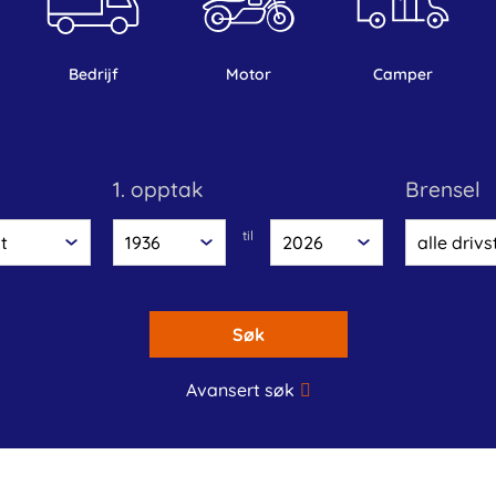
bedrijf
motor
camper
1. opptak
brensel
til
Søk
Avansert søk