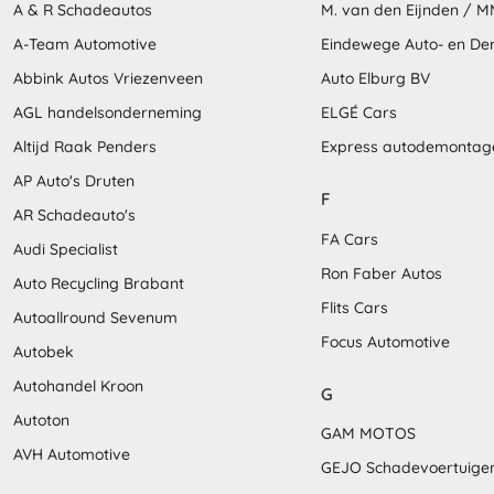
A & R Schadeautos
M. van den Eijnden / 
A-Team Automotive
Eindewege Auto- en D
Abbink Autos Vriezenveen
Auto Elburg BV
AGL handelsonderneming
ELGÉ Cars
Altijd Raak Penders
Express autodemontag
AP Auto's Druten
F
AR Schadeauto's
FA Cars
Audi Specialist
Ron Faber Autos
Auto Recycling Brabant
Flits Cars
Autoallround Sevenum
Focus Automotive
Autobek
Autohandel Kroon
G
Autoton
GAM MOTOS
AVH Automotive
GEJO Schadevoertuige