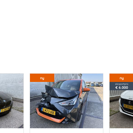
ny
ny
eksportpris
€ 6.000