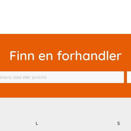
Finn en forhandler
L
S