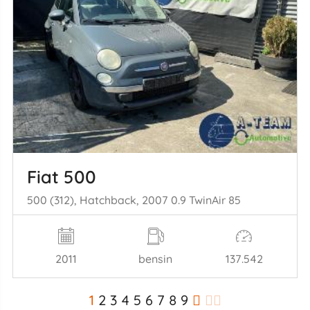
Fiat 500
500 (312), Hatchback, 2007 0.9 TwinAir 85
2011
bensin
137.542
1
2
3
4
5
6
7
8
9