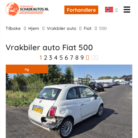
Forhandlere
tilbake
Hjem
Vrakbiler auto
Fiat
500
Vrakbiler auto Fiat 500
1
2
3
4
5
6
7
8
9
ny