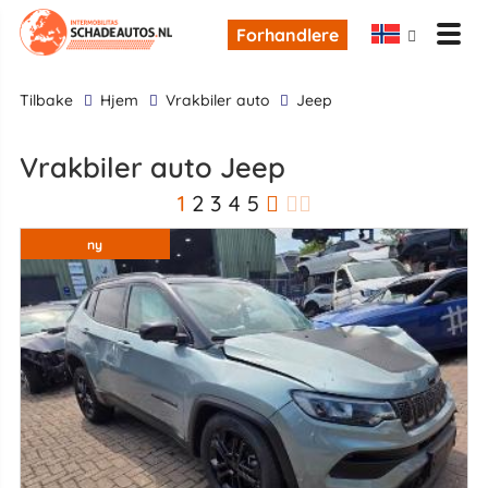
Forhandlere
tilbake
Hjem
Vrakbiler auto
Jeep
Vrakbiler auto Jeep
1
2
3
4
5
ny