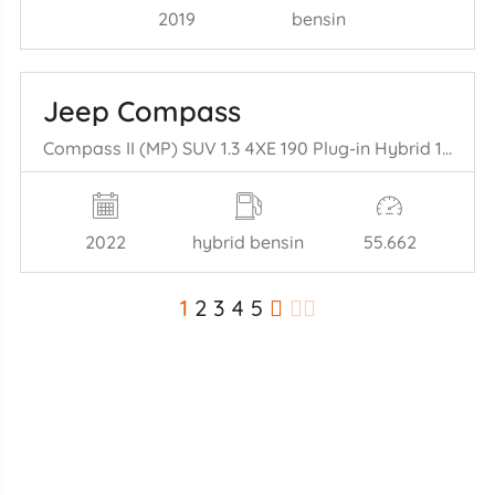
2019
bensin
Jeep Compass
Compass II (MP) SUV 1.3 4XE 190 Plug-in Hybrid 16V 4x4 (46337540) [140= kW] (04-2021/...)
2022
hybrid bensin
55.662
1
2
3
4
5