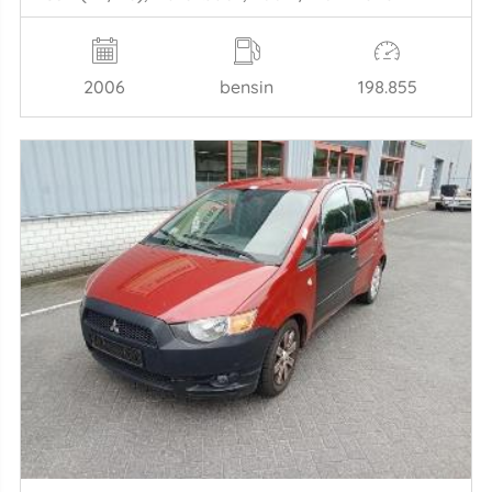
2006
bensin
198.855