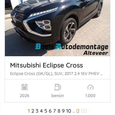
Mitsubishi Eclipse Cross
Eclipse Cross (GK/GL), SUV, 2017 2.4 16V PHEV 4x4
2026
bensin
1.000
1
2
3
4
5
6
7
8
9
10
..