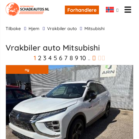
Forhandlere
tilbake
Hjem
Vrakbiler auto
Mitsubishi
Vrakbiler auto Mitsubishi
1
2
3
4
5
6
7
8
9
10
..
ny