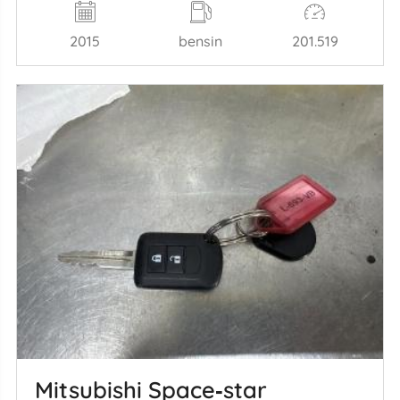
2015
bensin
201.519
Mitsubishi Space‑star