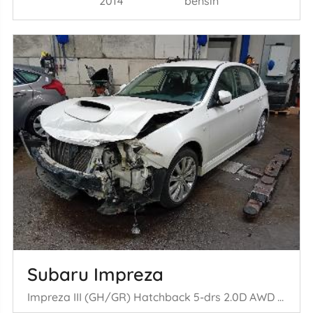
2014
bensin
Subaru Impreza
Impreza III (GH/GR) Hatchback 5-drs 2.0D AWD (EE20Z) [110kW] (01-2009= /05-2012)