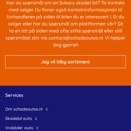
Har du spørsmål om en Subaru skadet bil? Ta kontakt
med selger. Du finner også kontaktinformasjonen til
forhandleren på siden til bilen du er interessert i. Er du
selger eller har du spørsmål om plattformen vår? Så
ta en titt på siden med
ofte stilte spørsmål
eller still
spørsmålet ditt via
contact@schadeautos.nl
. Vi hjelper
deg gjerne!!
Jeg vil tilby sortiment
Services
Om schadeautos.nl
skadebil auto
Vrakbiler auto