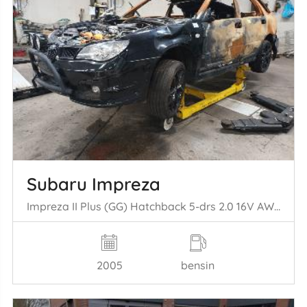
Subaru Impreza
Impreza II Plus (GG) Hatchback 5-drs 2.0 16V AWD (EJ204) [118kW] (12-= 2000/06-2007)
2005
bensin