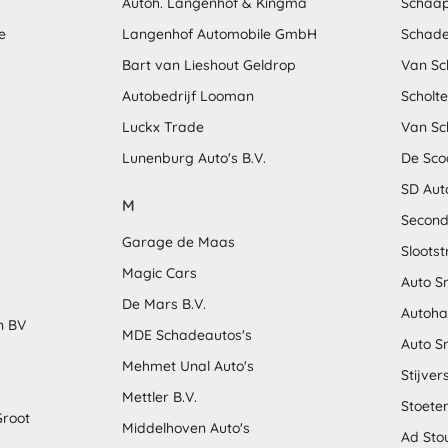
Autoh. Langenhof & Kingma
Schaap
e
Langenhof Automobile GmbH
Schade
Bart van Lieshout Geldrop
Van Sc
Autobedrijf Looman
Scholt
Luckx Trade
Van Sc
Lunenburg Auto's B.V.
De Sco
SD Aut
M
Second
Garage de Maas
Sloots
Magic Cars
Auto S
De Mars B.V.
Autoha
n BV
MDE Schadeautos's
Auto S
Mehmet Unal Auto's
Stijver
Mettler B.V.
Stoete
Groot
Middelhoven Auto's
Ad Sto