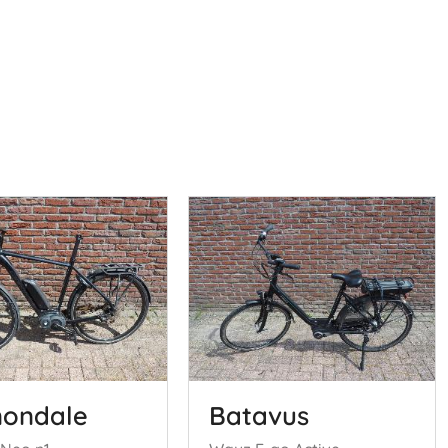
ondale
Batavus