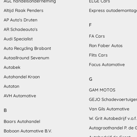
AGL handelsonderneming
ELGÉ Cars
Altijd Raak Penders
Express autodemontag
AP Auto's Druten
F
AR Schadeauto's
FA Cars
Audi Specialist
Ron Faber Autos
Auto Recycling Brabant
Flits Cars
Autoallround Sevenum
Focus Automotive
Autobek
Autohandel Kroon
G
Autoton
GAM MOTOS
AVH Automotive
GEJO Schadevoertuige
Van Gils Automotive
B
W. Grit Autobedrijf v.o.f.
Baars Autohandel
Autogroothandel P. de 
Baboon Automotive B.V.