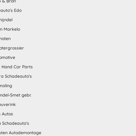
 & Bron
auto’s Edo
hijndel
en Markelo
hoten
otergrossier
omotive
 Hand Car Parts
tra Schadeauto's
maling
ndel-Smet gebr.
nuverink
s Autos
n Schadeauto's
uten Autodemontage