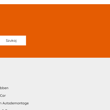
abben
 Car
n Autodemontage