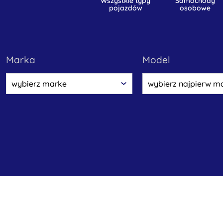
wszystkie typy
samochody
pojazdów
osobowe
marka
model