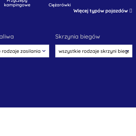
przyczepy
kampingowe
ciężarówki
Więcej typów pojazdów
paliwa
skrzynia biegów