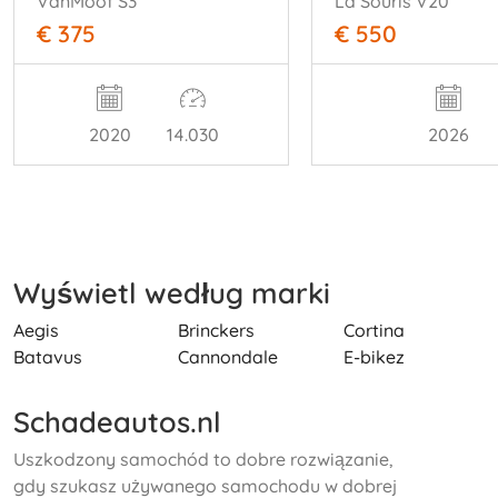
VanMoof S3
La Souris V20
€ 375
€ 550
2020
14.030
2026
Wyświetl według marki
Aegis
Brinckers
Cortina
Batavus
Cannondale
E-bikez
Schadeautos.nl
Uszkodzony samochód to dobre rozwiązanie,
gdy szukasz używanego samochodu w dobrej