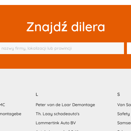
Znajdź dilera
L
S
MMC
Peter van de Laar Demontage
Van S
emontagebe
Th. Laay schadeauto's
Safety
Lammertink Auto BV
Samse