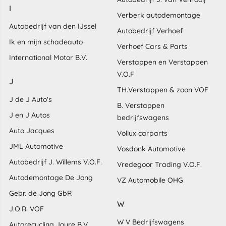
I
Verberk autodemontage
Autobedrijf van den IJssel
Autobedrijf Verhoef
Ik en mijn schadeauto
Verhoef Cars & Parts
International Motor B.V.
Verstappen en Verstappen
V.O.F
J
TH.Verstappen & zoon VOF
J de J Auto's
B. Verstappen
J en J Autos
bedrijfswagens
Auto Jacques
Vollux carparts
JML Automotive
Vosdonk Automotive
Autobedrijf J. Willems V.O.F.
Vredegoor Trading V.O.F.
Autodemontage De Jong
VZ Automobile OHG
Gebr. de Jong GbR
W
J.O.R. VOF
W V Bedrijfswagens
Autorecycling Joure B.V.