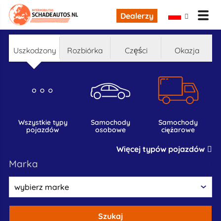
Dealerzy
uszkodzony
rozbiórka
części
okazja
wszystkie typy
samochody
samochody
pojazdów
osobowe
ciężarowe
Więcej typów pojazdów
marka
Szukaj