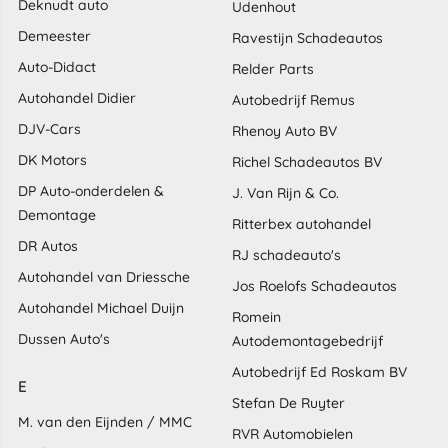
Deknudt auto
Udenhout
Demeester
Ravestijn Schadeautos
Auto-Didact
Relder Parts
Autohandel Didier
Autobedrijf Remus
DJV-Cars
Rhenoy Auto BV
DK Motors
Richel Schadeautos BV
DP Auto-onderdelen &
J. Van Rijn & Co.
Demontage
Ritterbex autohandel
DR Autos
RJ schadeauto's
Autohandel van Driessche
Jos Roelofs Schadeautos
Autohandel Michael Duijn
Romein
Dussen Auto's
Autodemontagebedrijf
Autobedrijf Ed Roskam BV
E
Stefan De Ruyter
M. van den Eijnden / MMC
RVR Automobielen