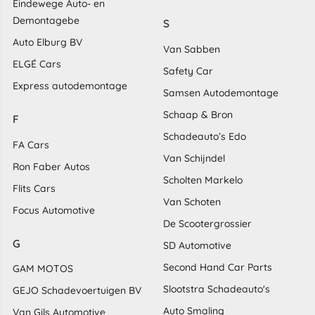
Eindewege Auto- en
Demontagebe
S
Auto Elburg BV
Van Sabben
ELGÉ Cars
Safety Car
Express autodemontage
Samsen Autodemontage
Schaap & Bron
F
Schadeauto’s Edo
FA Cars
Van Schijndel
Ron Faber Autos
Scholten Markelo
Flits Cars
Van Schoten
Focus Automotive
De Scootergrossier
G
SD Automotive
Second Hand Car Parts
GAM MOTOS
Slootstra Schadeauto's
GEJO Schadevoertuigen BV
Auto Smaling
Van Gils Automotive