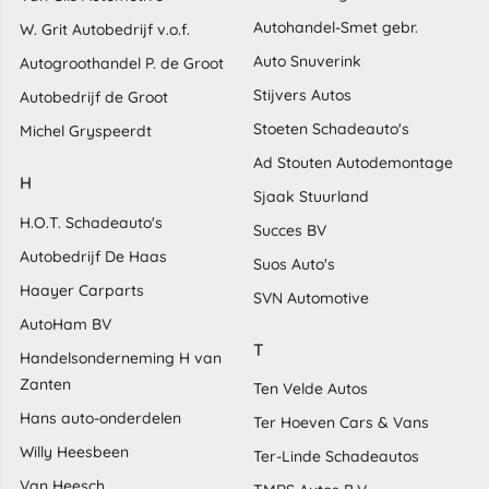
Autohandel-Smet gebr.
W. Grit Autobedrijf v.o.f.
Auto Snuverink
Autogroothandel P. de Groot
Stijvers Autos
Autobedrijf de Groot
Stoeten Schadeauto's
Michel Gryspeerdt
Ad Stouten Autodemontage
H
Sjaak Stuurland
H.O.T. Schadeauto's
Succes BV
Autobedrijf De Haas
Suos Auto's
Haayer Carparts
SVN Automotive
AutoHam BV
T
Handelsonderneming H van
Zanten
Ten Velde Autos
Hans auto-onderdelen
Ter Hoeven Cars & Vans
Willy Heesbeen
Ter-Linde Schadeautos
Van Heesch