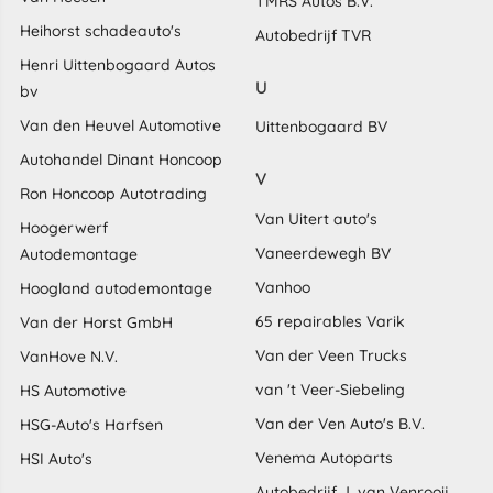
TMRS Autos B.V.
Heihorst schadeauto's
Autobedrijf TVR
Henri Uittenbogaard Autos
U
bv
Van den Heuvel Automotive
Uittenbogaard BV
Autohandel Dinant Honcoop
V
Ron Honcoop Autotrading
Van Uitert auto's
Hoogerwerf
Vaneerdewegh BV
Autodemontage
Vanhoo
Hoogland autodemontage
65 repairables Varik
Van der Horst GmbH
Van der Veen Trucks
VanHove N.V.
van 't Veer-Siebeling
HS Automotive
Van der Ven Auto's B.V.
HSG-Auto's Harfsen
Venema Autoparts
HSI Auto's
Autobedrijf J. van Venrooij