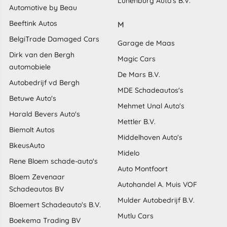
Lunenburg Auto's B.V.
Automotive by Beau
Beeftink Autos
M
BelgiTrade Damaged Cars
Garage de Maas
Dirk van den Bergh
Magic Cars
automobiele
De Mars B.V.
Autobedrijf vd Bergh
MDE Schadeautos's
Betuwe Auto's
Mehmet Unal Auto's
Harald Bevers Auto's
Mettler B.V.
Biemolt Autos
Middelhoven Auto's
BkeusAuto
Midelo
Rene Bloem schade-auto's
Auto Montfoort
Bloem Zevenaar
Autohandel A. Muis VOF
Schadeautos BV
Mulder Autobedrijf B.V.
Bloemert Schadeauto's B.V.
Mutlu Cars
Boekema Trading BV