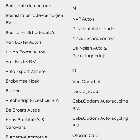
Boels autodemontage
N
Boonstra Schadevoertuigen
NAP Auto's
BV
R. Nijlant Autohandel
Boortoren Schadeauto's
Niscar Schadeauto's
Van Boxtel Auto's
De Nollen Auto &
L. van Boxtel Autos
Recyclingbedrijf
Van Boxtel B.V.
O
Auto Export Almere
Brabantse Hoek
Van Oorschot
Bredon
De Ooyevaar
Autobedrijf Broekhuis B.V.
Gebr.Opdam Autorecycling
B.V.
De Broers Auto's
Gebr.Opdam Autorecycling
Hans Bruil Auto's &
B.V.
Caravans
Otosan Cars
Burgers-Automotive