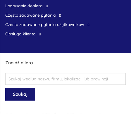
logowanie dealera
Często zadawane pytania
często zadawane pytania użytkowników
obsługa klienta
Znajdź dilera
Ogólne zasady i warunki
|
Części tego
|
Oświadczenie o ochronie
prywatności
© 1999-2026 schadeautos.nl