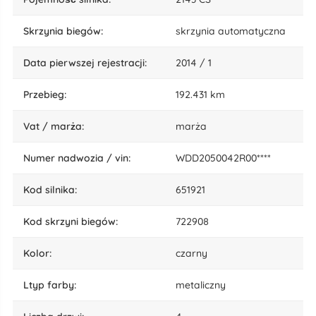
skrzynia biegów:
skrzynia automatyczna
data pierwszej rejestracji:
2014 / 1
przebieg:
192.431 km
vat / marża:
marża
numer nadwozia / vin:
WDD2050042R00****
kod silnika:
651921
kod skrzyni biegów:
722908
kolor:
czarny
ltyp farby:
metaliczny