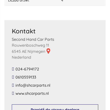
liczba drzwi:
4
Kontakt
Second Hand Car Parts
Rouwenboschweg 11
6545 AE Nijmegen
Nederland
024-6794172
0610559133
​info​@​shcarparts​.​nl​
​www​.​shcarparts​.​nl​
Przejdź do strony dealera