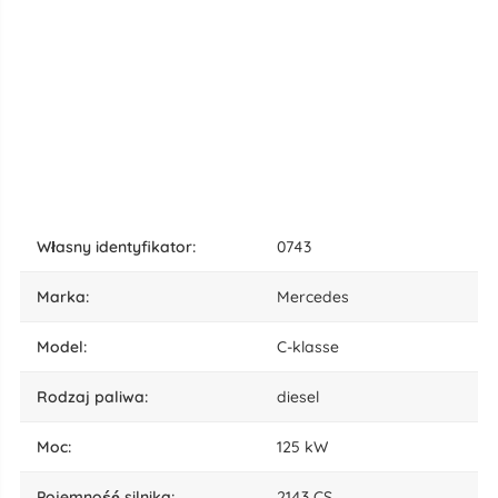
własny identyfikator:
0743
marka:
Mercedes
model:
C-klasse
rodzaj paliwa:
diesel
moc:
125 kW
pojemność silnika:
2143 CS