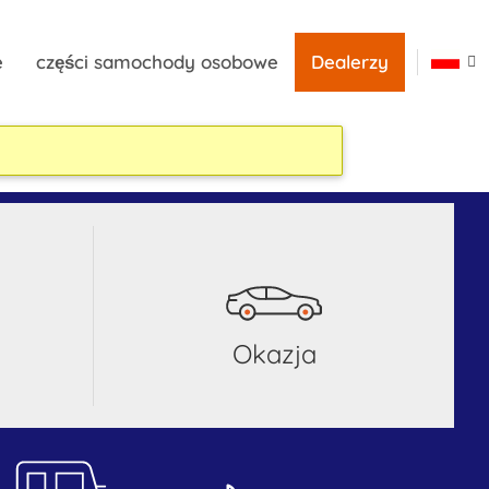
e
części samochody osobowe
Dealerzy
okazja