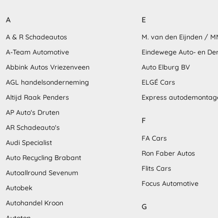
A
E
A & R Schadeautos
M. van den Eijnden / 
A-Team Automotive
Eindewege Auto- en D
Abbink Autos Vriezenveen
Auto Elburg BV
AGL handelsonderneming
ELGÉ Cars
Altijd Raak Penders
Express autodemontag
AP Auto's Druten
F
AR Schadeauto's
FA Cars
Audi Specialist
Ron Faber Autos
Auto Recycling Brabant
Flits Cars
Autoallround Sevenum
Focus Automotive
Autobek
Autohandel Kroon
G