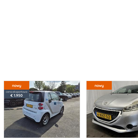
nowy
nowy
cena eksportowa
€ 1.950