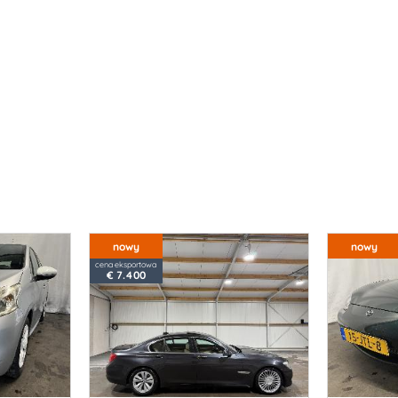
nowy
nowy
cena eksportowa
€ 7.400