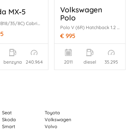
Volkswagen
da MX‑5
Polo
MX-5 (NB18/35/8C) Cabrio 1.6i 16V (B6MC(Euro 2)) [81kW] (05-1998/10-2= 005)
Polo V (6R) Hatchback 1.2 TDI 12V BlueMotion (CFWA(Euro 5)) [55kW] (1= 0-2009/05-2014)
95
€ 995
benzyna
240.964
2011
diesel
35.295
Seat
Toyota
Skoda
Volkswagen
Smart
Volvo