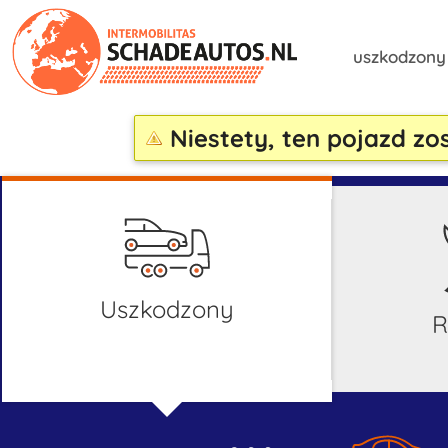
uszkodzon
Niestety, ten pojazd zo
uszkodzony