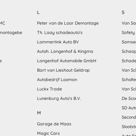
L
S
MMC
Peter van de Laar Demontage
Van S
emontagebe
Th. Laay schadeauto's
Safety
Lammertink Auto BV
Samse
Autoh. Langenhof & Kingma
Schaap
e
Langenhof Automobile GmbH
Schade
Bart van Lieshout Geldrop
Van Sc
Autobedrijf Looman
Scholt
Luckx Trade
Van Sc
Lunenburg Auto's B.V.
De Sco
SD Aut
M
Second
Garage de Maas
Sloots
Magic Cars