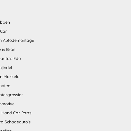
abben
 Car
n Autodemontage
 & Bron
auto’s Edo
hijndel
en Markelo
hoten
otergrossier
omotive
 Hand Car Parts
tra Schadeauto's