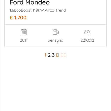
Ford Mondeo
1.6EcoBoost 118kW Airco Trend
€ 1.700
2011
benzyna
229.012
1
2
3