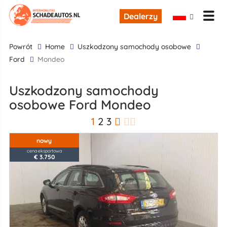
Dealerzy
powrót
Home
uszkodzony samochody osobowe
Ford
Mondeo
uszkodzony samochody
osobowe Ford Mondeo
1
2
3
nowy
cena eksportowa
€ 3.750