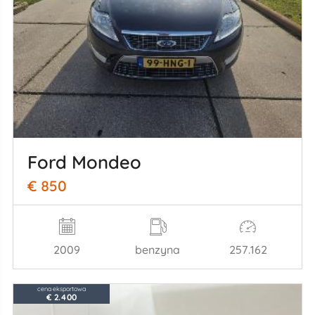
Ford Mondeo
€ 850
2009
benzyna
257.162
cena eksportowa
€ 2.400