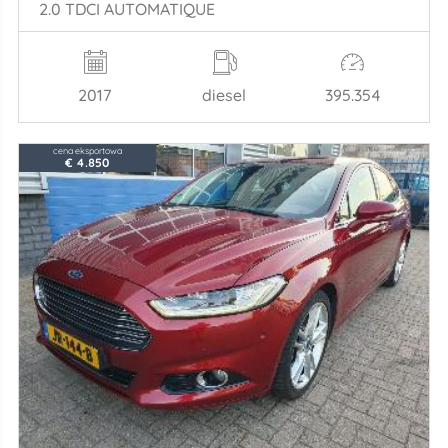
2.0 TDCI AUTOMATIQUE
2017
diesel
395.354
cena eksportowa
€ 4.850