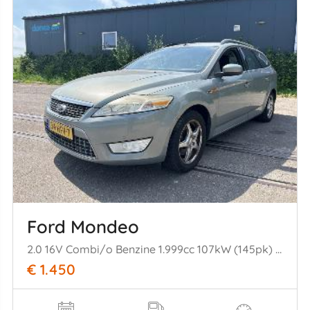
Ford Mondeo
2.0 16V Combi/o Benzine 1.999cc 107kW (145pk) FWD 2007-03/2015-01 A0BA; A0BC
€ 1.450