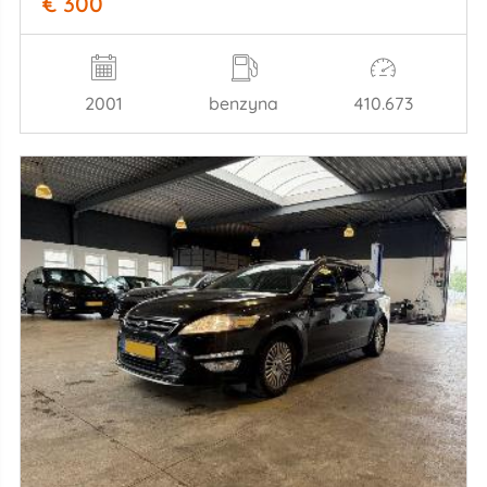
€ 300
2001
benzyna
410.673