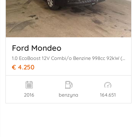
Ford Mondeo
1.0 EcoBoost 12V Combi/o Benzine 998cc 92kW (125pk) FWD
€ 4.250
2016
benzyna
164.651