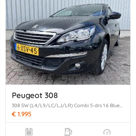
Peugeot 308
308 SW (L4/L9/LC/LJ/LR) Combi 5-drs 1.6 BlueHDi 120 (DV6FC(BHZ)) [88kW= ] (03-2014/12-2021)
€ 1.995