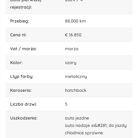
rejestracji:
przebieg:
88.000 km
cena nl:
€ 16.850
vat / marża:
marża
kolor:
szary
ltyp farby:
metaliczny
karoseria:
hatchback
liczba drzwi:
5
uszkodzenia:
auto jezdne
auto nadaje si&#281; do jazdy
chlodnice sprawne