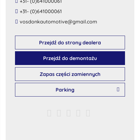
+31- (0)641000061
+31- (0)641000061
​vosdonkautomotive​@​gmail​.​com​
Przejdź do strony dealera
Przejdź do demontażu
Zapas części zamiennych
Parking