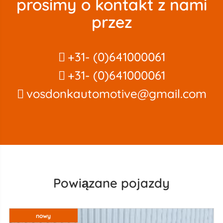
prosimy o kontakt z nami
przez
+31- (0)641000061
+31- (0)641000061
vosdonkautomotive@gmail.com
Powiązane pojazdy
nowy