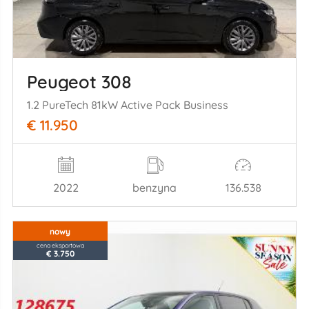
Peugeot 308
1.2 PureTech 81kW Active Pack Business
€ 11.950
2022
benzyna
136.538
nowy
cena eksportowa
€ 3.750