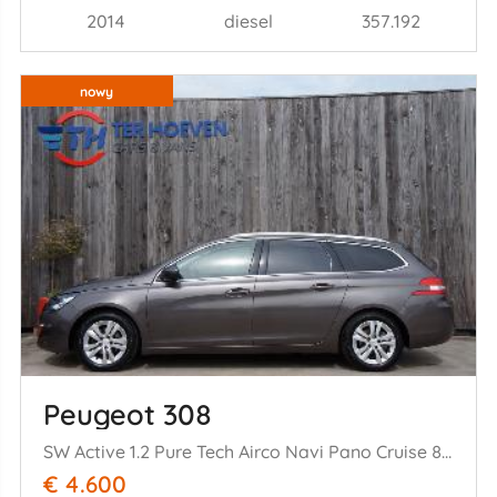
2014
diesel
357.192
nowy
Peugeot 308
SW Active 1.2 Pure Tech Airco Navi Pano Cruise 81KW Euro 6
€ 4.600