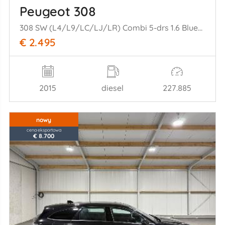
Peugeot 308
308 SW (L4/L9/LC/LJ/LR) Combi 5-drs 1.6 BlueHDi 120 (DV6FC(BHZ)) [88kW= ] (03-2014/12-2021)
€ 2.495
2015
diesel
227.885
nowy
cena eksportowa
€ 8.700