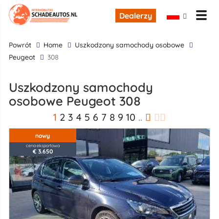
Dealerzy
powrót
Home
uszkodzony samochody osobowe
Peugeot
308
uszkodzony samochody
osobowe Peugeot 308
1
2
3
4
5
6
7
8
9
10
..
nowy
cena eksportowa
€ 3.650