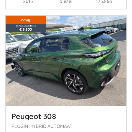
2015
diesel
175.866
nowy
cena eksportowa
€ 9.800
Peugeot 308
PLUGIN HYBRID AUTOMAAT