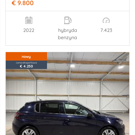
€ 9.800
2022
hybryda
7.423
benzyna
nowy
cena eksportowa
€ 4.250