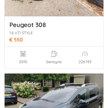
Peugeot 308
1.6 VTI STYLE
€ 550
2010
benzyna
226.193