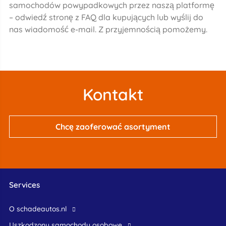
samochodów powypadkowych przez naszą platformę
– odwiedź stronę z FAQ dla kupujących lub wyślij do
nas wiadomość e-mail. Z przyjemnością pomożemy.
Kontakt
Chcę zaoferować asortyment
Services
O schadeautos.nl
uszkodzony samochody osobowe