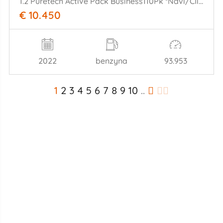
1.2 Puretech Active Pack Business110Pk *Navi/Clima
€ 10.450
2022
benzyna
93.953
1
2
3
4
5
6
7
8
9
10
..