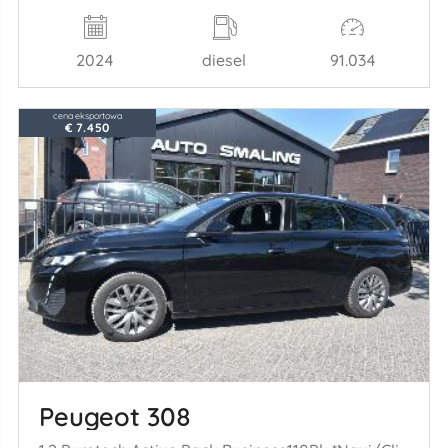
2024
diesel
91.034
cena eksportowa
€ 7.450
Peugeot 308