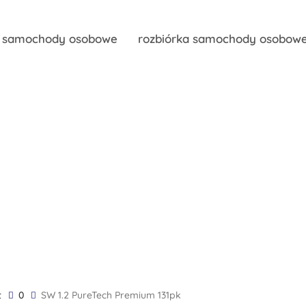
y samochody osobowe
rozbiórka samochody osobow
t
0
SW 1.2 PureTech Premium 131pk