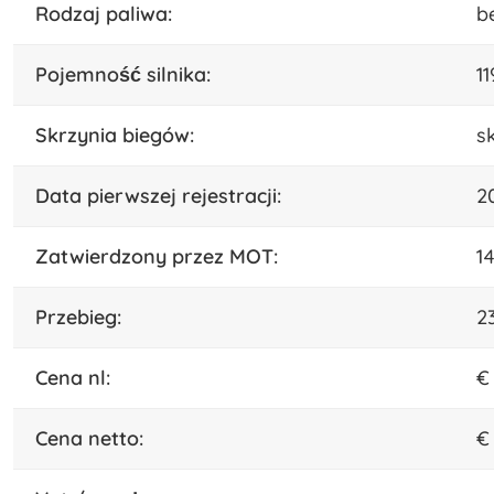
rodzaj paliwa:
b
pojemność silnika:
1
skrzynia biegów:
s
data pierwszej rejestracji:
2
Zatwierdzony przez MOT:
1
przebieg:
2
cena nl:
€
cena netto:
€