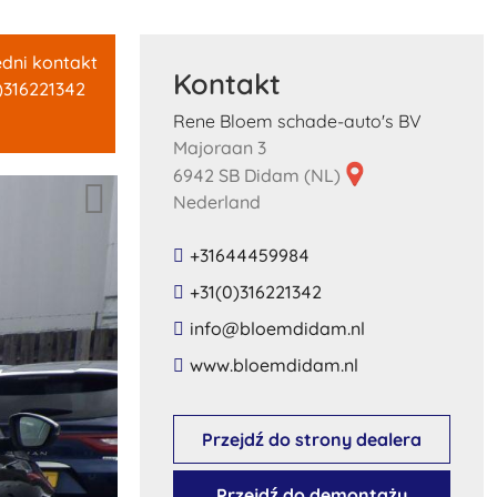
dni kontakt
Kontakt
)316221342
Rene Bloem schade-auto's BV
Majoraan 3
6942 SB Didam (NL)
Nederland
+31644459984
+31(0)316221342
​info​@​bloemdidam​.​nl​
​www​.​bloemdidam​.​nl​
Przejdź do strony dealera
Przejdź do demontażu