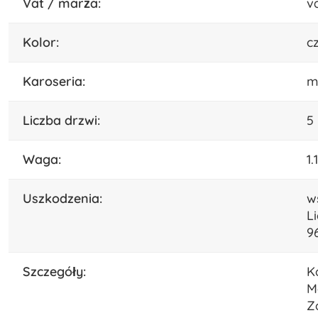
vat / marża:
v
kolor:
c
karoseria:
m
liczba drzwi:
5
waga:
1.
uszkodzenia:
w
L
9
szczegóły:
K
M
Z