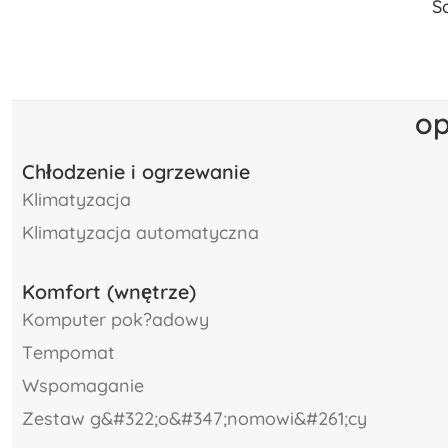
S
op
Chłodzenie i ogrzewanie
klimatyzacja
klimatyzacja automatyczna
Komfort (wnętrze)
komputer pok?adowy
tempomat
wspomaganie
zestaw g&#322;o&#347;nomowi&#261;cy