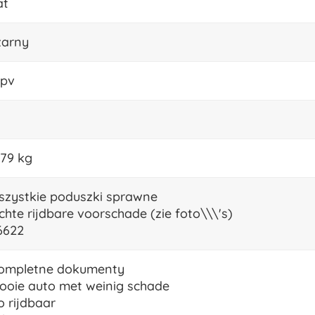
at
zarny
pv
179 kg
szystkie poduszki sprawne
ichte rijdbare voorschade (zie foto\\\'s)
6622
ompletne dokumenty
ooie auto met weinig schade
o rijdbaar