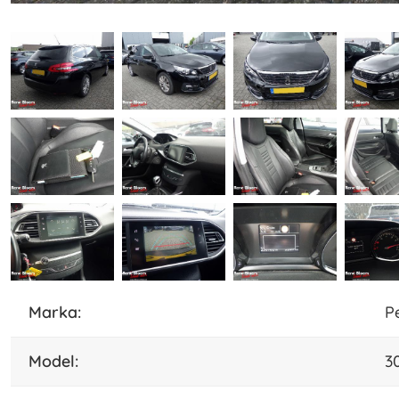
marka:
P
model:
3