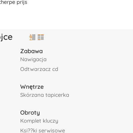
cherpe prijs
jce
Zabawa
nawigacja
odtwarzacz cd
Wnętrze
skórzana tapicerka
Obroty
komplet kluczy
ksi??ki serwisowe