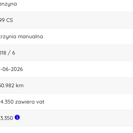
enzyna
199 CS
krzynia manualna
018 / 6
4-06-2026
30.982 km
 4.350 zawiera vat
 3.350