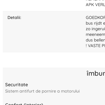
APK VER
detalii:
GOEDKOPE
bus rijdt
zo ingeru
meeneempr
dus belle
! VASTE P
îmbun
Securitate
sistem antifurt de pornire a motorului
Confort (interior)