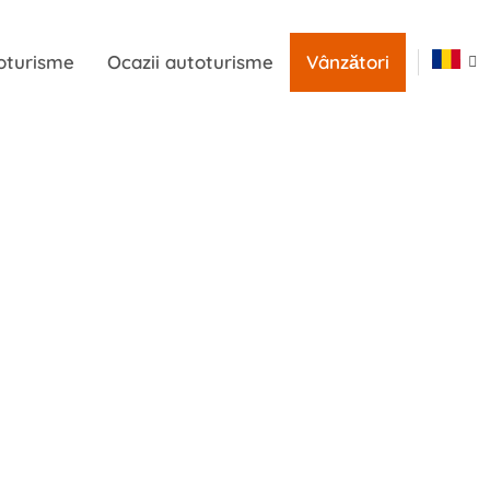
oturisme
Ocazii autoturisme
Vânzători