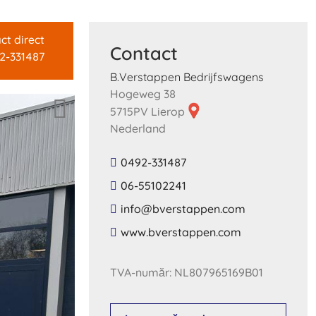
ct direct
Contact
2-331487
B.Verstappen Bedrijfswagens
Hogeweg 38
5715PV Lierop
Nederland
0492-331487
06-55102241
​info​@​bverstappen​.​com​
​www​.​bverstappen​.​com​
TVA-număr: NL807965169B01