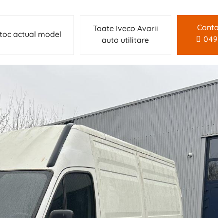
Conta
Toate Iveco Avarii
toc actual model
049
auto utilitare