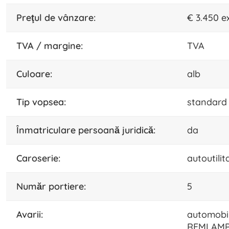
preţul de vânzare:
€ 3.450 e
TVA / margine:
TVA
culoare:
alb
tip vopsea:
standard
înmatriculare persoană juridică:
da
caroserie:
autoutilit
număr portiere:
5
avarii:
automobil
REMLAMP