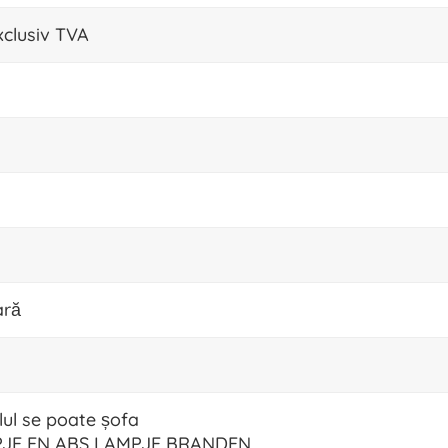
xclusiv TVA
ară
ul se poate șofa
JE EN ABS LAMPJE BRANDEN