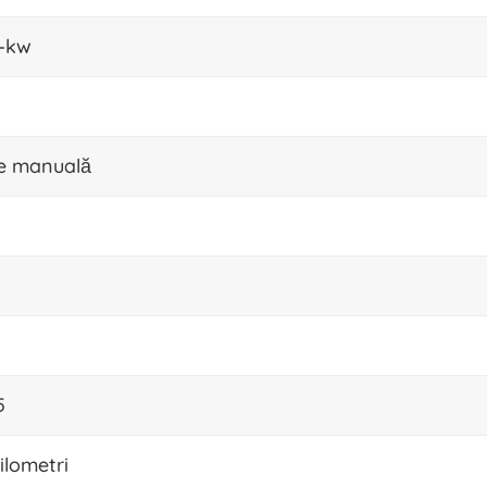
e-kw
ie manuală
5
ilometri