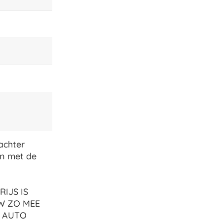
achter
en met de
RIJS IS
TW ZO MEE
E AUTO