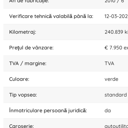
an de fabricație:
2010 / 6
verificare tehnică valabilă până la:
12-03-202
kilometraj:
240.839 k
preţul de vânzare:
€ 7.950 e
TVA / margine:
TVA
culoare:
verde
tip vopsea:
standard
înmatriculare persoană juridică:
da
caroserie:
autoutilit