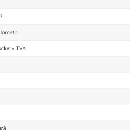
7
ilometri
xclusiv TVA
ară