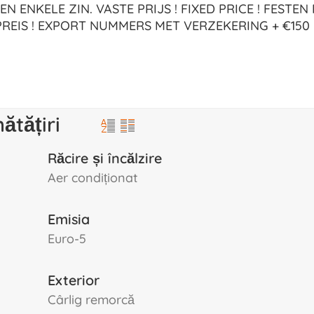
N ENKELE ZIN. VASTE PRIJS ! FIXED PRICE ! FESTEN 
REIS ! EXPORT NUMMERS MET VERZEKERING + €150
ătățiri
Răcire și încălzire
aer condiționat
Emisia
Euro-5
Exterior
cârlig remorcă