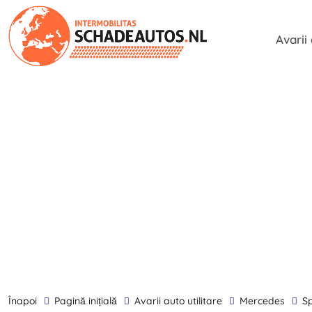
Avarii
înapoi
Pagină inițială
Avarii auto utilitare
Mercedes
S