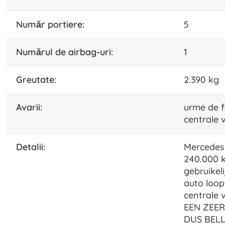
număr portiere:
5
numărul de airbag-uri:
1
greutate:
2.390 kg
avarii:
urme de f
centrale 
detalii:
Mercedes 
240.000 k
gebruikel
auto loop
centrale 
EEN ZEER
DUS BELL