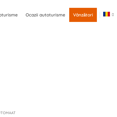
oturisme
Ocazii autoturisme
Vânzători
AUTOMAAT