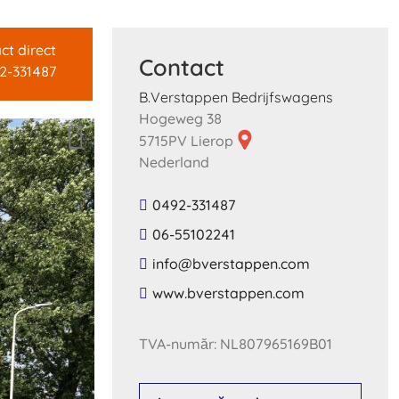
ct direct
Contact
2-331487
B.Verstappen Bedrijfswagens
Hogeweg 38
5715PV Lierop
Nederland
0492-331487
06-55102241
​info​@​bverstappen​.​com​
​www​.​bverstappen​.​com​
TVA-număr: NL807965169B01