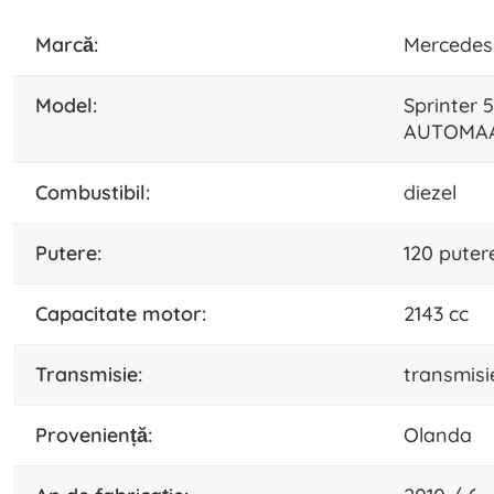
marcă:
Mercedes
model:
Sprinter
AUTOMA
combustibil:
diezel
putere:
120 puter
capacitate motor:
2143 cc
transmisie:
transmisi
proveniență:
Olanda