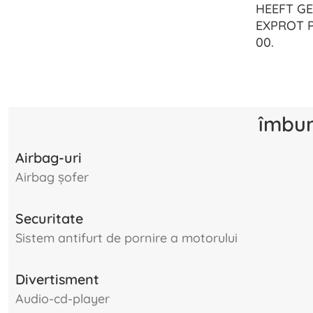
HEEFT GEE
EXPROT P
00.
îmbun
Airbag-uri
airbag șofer
Securitate
sistem antifurt de pornire a motorului
Divertisment
audio-cd-player