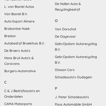
De Nollen Auto &
L. van Boxtel Autos
Recyclingbedrijf
Van Boxtel B.V.
O
Auto Export Almere
Brabantse Hoek
Van Oorschot
Bredon
De Ooyevaar
Autobedrijf Broekhuis B.V.
Gebr.Opdam Autorecycling
B.V.
De Broers Auto's
Gebr.Opdam Autorecycling
Hans Bruil Auto's &
B.V.
Caravans
Otosan Cars
Burgers-Automotive
Schadeauto's Oudegein
C
P
C & J Bedrijfsauto's en
Onderdelen
J. Pater Schadeauto's
CAMA Motorparts
Paus Automobile GmbH