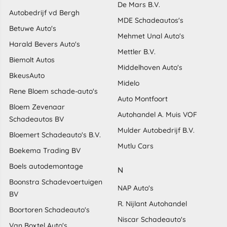
De Mars B.V.
Autobedrijf vd Bergh
MDE Schadeautos's
Betuwe Auto's
Mehmet Unal Auto's
Harald Bevers Auto's
Mettler B.V.
Biemolt Autos
Middelhoven Auto's
BkeusAuto
Midelo
Rene Bloem schade-auto's
Auto Montfoort
Bloem Zevenaar
Autohandel A. Muis VOF
Schadeautos BV
Mulder Autobedrijf B.V.
Bloemert Schadeauto's B.V.
Mutlu Cars
Boekema Trading BV
Boels autodemontage
N
Boonstra Schadevoertuigen
NAP Auto's
BV
R. Nijlant Autohandel
Boortoren Schadeauto's
Niscar Schadeauto's
Van Boxtel Auto's