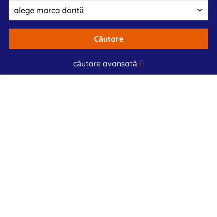
Căutare
căutare avansată