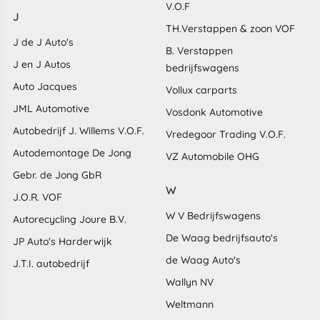
V.O.F
J
TH.Verstappen & zoon VOF
J de J Auto's
B. Verstappen
J en J Autos
bedrijfswagens
Auto Jacques
Vollux carparts
JML Automotive
Vosdonk Automotive
Autobedrijf J. Willems V.O.F.
Vredegoor Trading V.O.F.
Autodemontage De Jong
VZ Automobile OHG
Gebr. de Jong GbR
W
J.O.R. VOF
W V Bedrijfswagens
Autorecycling Joure B.V.
De Waag bedrijfsauto's
JP Auto's Harderwijk
de Waag Auto's
J.T.I. autobedrijf
Wallyn NV
Weltmann