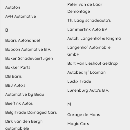
Peter van de Laar
Autoton
Demontage
AVH Automotive
Th. Laay schadeauto's
Lammertink Auto BV
B
Autoh. Langenhof & Kingma
Baars Autohandel
Langenhof Automobile
Baboon Automotive B.V.
GmbH
Baker Schadevoertuigen
Bart van Lieshout Geldrop
Bakker Parts
Autobedrijf Looman
DB Baris
Luckx Trade
BBJ Auto's
Lunenburg Auto's B.V.
Automotive by Beau
Beeftink Autos
M
BelgiTrade Damaged Cars
Garage de Maas
Dirk van den Bergh
Magic Cars
automobiele