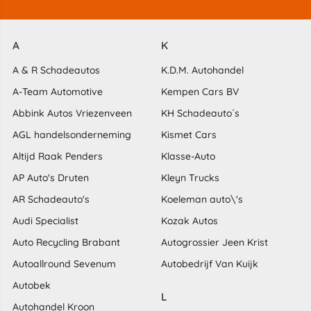
A
K
A & R Schadeautos
K.D.M. Autohandel
A-Team Automotive
Kempen Cars BV
Abbink Autos Vriezenveen
KH Schadeauto´s
AGL handelsonderneming
Kismet Cars
Altijd Raak Penders
Klasse-Auto
AP Auto's Druten
Kleyn Trucks
AR Schadeauto's
Koeleman auto\'s
Audi Specialist
Kozak Autos
Auto Recycling Brabant
Autogrossier Jeen Krist
Autoallround Sevenum
Autobedrijf Van Kuijk
Autobek
L
Autohandel Kroon