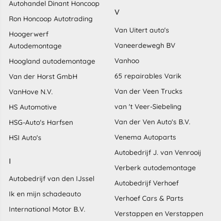
Autohandel Dinant Honcoop
V
Ron Honcoop Autotrading
Van Uitert auto's
Hoogerwerf
Vaneerdewegh BV
Autodemontage
Vanhoo
Hoogland autodemontage
65 repairables Varik
Van der Horst GmbH
Van der Veen Trucks
VanHove N.V.
van 't Veer-Siebeling
HS Automotive
Van der Ven Auto's B.V.
HSG-Auto's Harfsen
Venema Autoparts
HSI Auto's
Autobedrijf J. van Venrooij
I
Verberk autodemontage
Autobedrijf van den IJssel
Autobedrijf Verhoef
Ik en mijn schadeauto
Verhoef Cars & Parts
International Motor B.V.
Verstappen en Verstappen