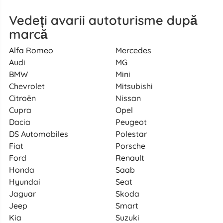
Vedeți avarii autoturisme după
marcă
Alfa Romeo
Mercedes
Audi
MG
BMW
Mini
Chevrolet
Mitsubishi
Citroën
Nissan
Cupra
Opel
Dacia
Peugeot
DS Automobiles
Polestar
Fiat
Porsche
Ford
Renault
Honda
Saab
Hyundai
Seat
Jaguar
Skoda
Jeep
Smart
Kia
Suzuki