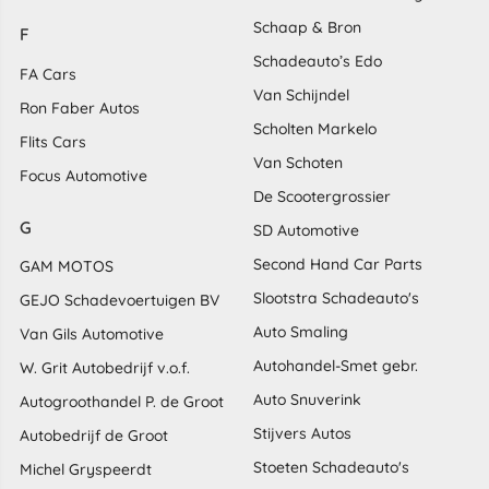
Schaap & Bron
F
Schadeauto’s Edo
FA Cars
Van Schijndel
Ron Faber Autos
Scholten Markelo
Flits Cars
Van Schoten
Focus Automotive
De Scootergrossier
G
SD Automotive
Second Hand Car Parts
GAM MOTOS
Slootstra Schadeauto's
GEJO Schadevoertuigen BV
Auto Smaling
Van Gils Automotive
Autohandel-Smet gebr.
W. Grit Autobedrijf v.o.f.
Auto Snuverink
Autogroothandel P. de Groot
Stijvers Autos
Autobedrijf de Groot
Stoeten Schadeauto's
Michel Gryspeerdt