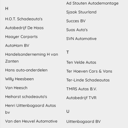
Ad Stouten Autodemontage
H
Sjaak Stuurland
H.O.T. Schadeauto's
Succes BV
Autobedrijf De Haas
Suos Auto's
Haayer Carparts
SVN Automotive
AutoHam BV
T
Handelsonderneming H van
Zanten
Ten Velde Autos
Hans auto-onderdelen
Ter Hoeven Cars & Vans
Willy Heesbeen
Ter-Linde Schadeautos
Van Heesch
TMRS Autos B.V.
Heihorst schadeauto's
Autobedrijf TVR
Henri Uittenbogaard Autos
U
bv
Van den Heuvel Automotive
Uittenbogaard BV