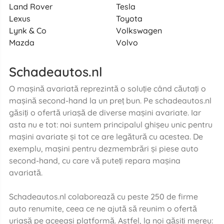
Land Rover
Tesla
Lexus
Toyota
Lynk & Co
Volkswagen
Mazda
Volvo
Schadeautos.nl
O mașină avariată reprezintă o soluție când căutați o
mașină second-hand la un preț bun. Pe schadeautos.nl
găsiți o ofertă uriașă de diverse mașini avariate. Iar
asta nu e tot: noi suntem principalul ghișeu unic pentru
mașini avariate și tot ce are legătură cu acestea. De
exemplu, mașini pentru dezmembrări și piese auto
second-hand, cu care vă puteți repara mașina
avariată.
Schadeautos.nl colaborează cu peste 250 de firme
auto renumite, ceea ce ne ajută să reunim o ofertă
uriașă pe aceeași platformă. Astfel, la noi găsiți mereu: