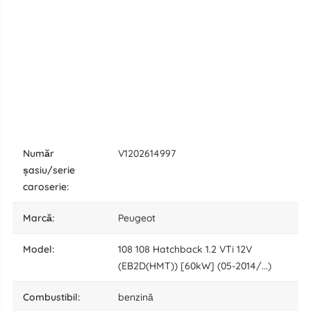
număr
V1202614997
șasiu/serie
caroserie:
marcă:
Peugeot
model:
108 108 Hatchback 1.2 VTi 12V
(EB2D(HMT)) [60kW] (05-2014/...)
combustibil:
benzină