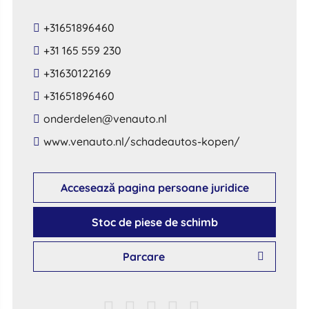
+31651896460
+31 165 559 230
+31630122169
+31651896460
​onderdelen​@​venauto​.​nl​
​www​.​venauto​.​nl​/​schadeautos​-​kopen​/
Accesează pagina persoane juridice
Stoc de piese de schimb
Parcare