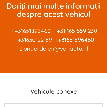
Doriți mai multe informații
despre acest vehicul
+31651896460
+31 165 559 230
+31630122169
+31651896460
onderdelen@venauto.nl
Vehicule conexe