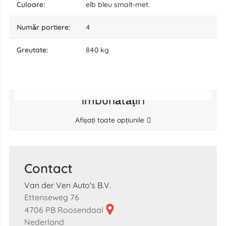
culoare:
elb bleu smalt-met.
număr portiere:
4
greutate:
840 kg
îmbunătățiri
Afișați toate opțiunile
Contact
Van der Ven Auto's B.V.
Ettenseweg 76
4706 PB Roosendaal
Nederland