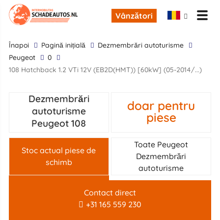
Vânzători
înapoi
Pagină inițială
Dezmembrări autoturisme
Peugeot
0
108 Hatchback 1.2 VTi 12V (EB2D(HMT)) [60kW] (05-2014/...)
Dezmembrări
doar pentru
autoturisme
piese
Peugeot 108
Toate Peugeot
Stoc actual piese de
Dezmembrări
schimb
autoturisme
Contact direct
+31 165 559 230