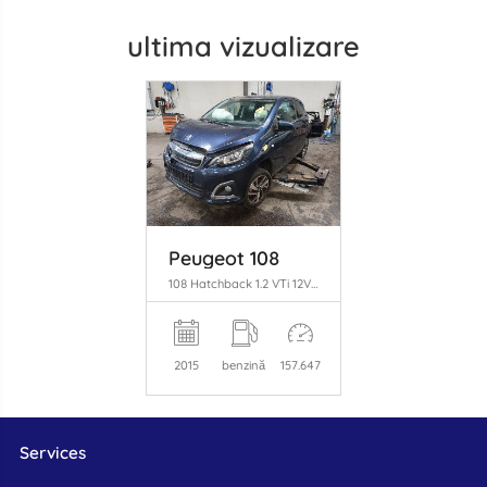
ultima vizualizare
Peugeot 108
108 Hatchback 1.2 VTi 12V (EB2D(HMT)) [60kW] (05-2014/...)
2015
benzină
157.647
Services