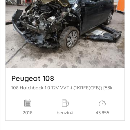
Peugeot 108
108 Hatchback 1.0 12V VVT-i (1KRFE(CFB)) [53kW] (05-2018/...)
2018
benzină
43.855