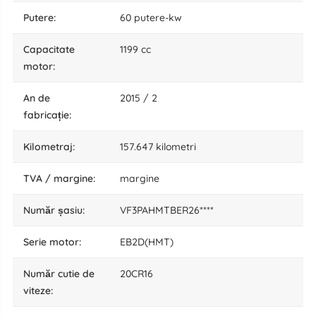
putere:
60 putere-kw
capacitate
1199 cc
motor:
an de
2015 / 2
fabricație:
kilometraj:
157.647 kilometri
TVA / margine:
margine
număr șasiu:
VF3PAHMTBER26****
serie motor:
EB2D(HMT)
număr cutie de
20CR16
viteze: