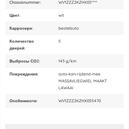
chassisnummer:
WV1ZZZ2KZHX05****
цвет:
wit
карросери:
bestelauto
количество
5
дверей:
выбросы СО2:
143 g/km
повреждения:
auto-kan-rijdend-mee
MASSAVLIEGWIEL MAAKT
LAWAAI
особенности:
WV1ZZZ2KZHX055470