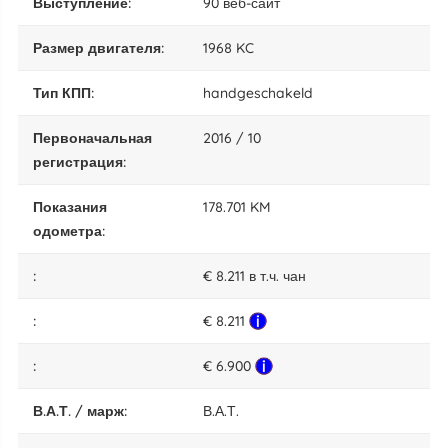
выступление:
90 веб-сайт
размер двигателя:
1968 KC
тип КПП:
handgeschakeld
Первоначальная
2016 / 10
регистрация:
показания
178.701 KM
одометра:
:
€ 8.211 в т.ч. чан
:
€ 8.211
:
€ 6.900
В.А.Т. / марж:
В.А.Т.