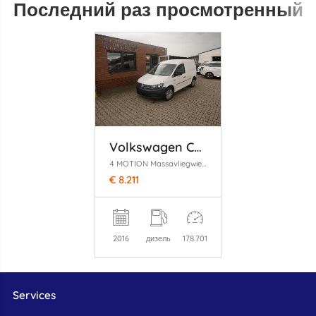
Последний раз просмотренный
Volkswagen Caddy
4 MOTION Massavliegwiel maakt lawaai
€ 8.211
2016
дизель
178.701
Services