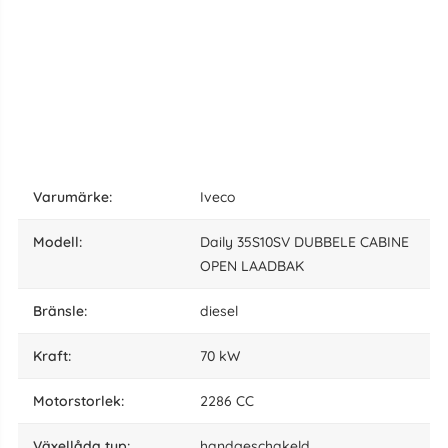
varumärke:
Iveco
modell:
Daily 35S10SV DUBBELE CABINE
OPEN LAADBAK
bränsle:
diesel
kraft:
70 kW
motorstorlek:
2286 CC
växellåda typ:
handgeschakeld