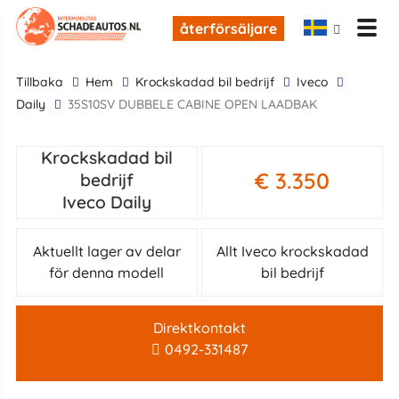
återförsäljare
tillbaka
Hem
krockskadad bil bedrijf
Iveco
Daily
35S10SV DUBBELE CABINE OPEN LAADBAK
Krockskadad bil
€ 3.350
bedrijf
Iveco Daily
Aktuellt lager av delar
Allt Iveco krockskadad
för denna modell
bil bedrijf
Direktkontakt
0492-331487