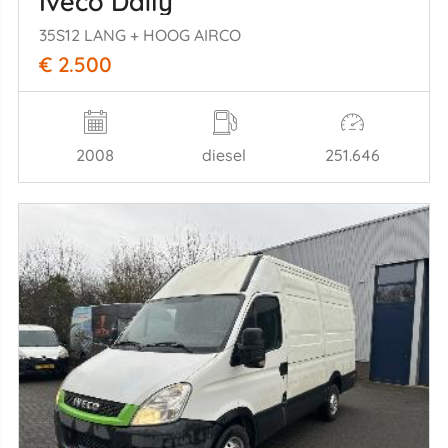
Iveco Daily
35S12 LANG + HOOG AIRCO
€ 2.500
2008
diesel
251.646