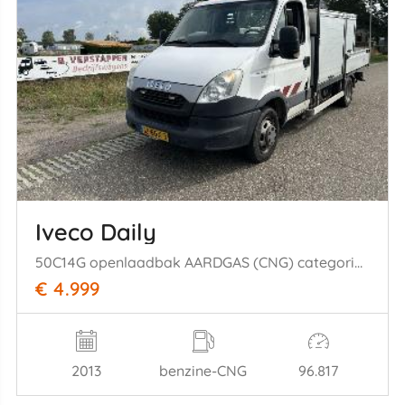
Iveco Daily
50C14G openlaadbak AARDGAS (CNG) categorie C rijbewijs, airco
€ 4.999
2013
benzine-CNG
96.817