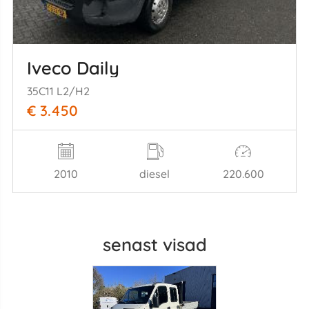
Iveco Daily
35C11 L2/H2
€ 3.450
2010
diesel
220.600
senast visad