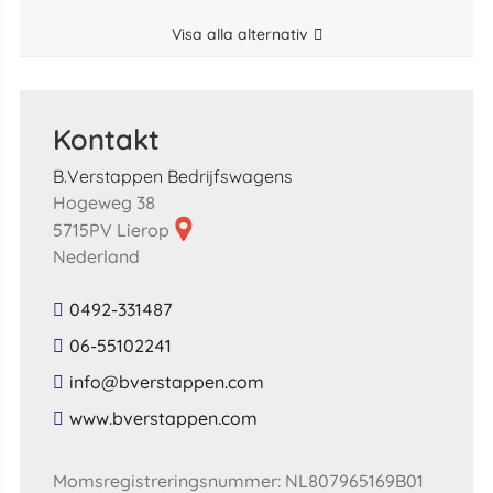
Visa alla alternativ
Kontakt
B.Verstappen Bedrijfswagens
Hogeweg 38
5715PV Lierop
Nederland
0492-331487
06-55102241
​info​@​bverstappen​.​com​
​www​.​bverstappen​.​com​
Momsregistreringsnummer: NL807965169B01