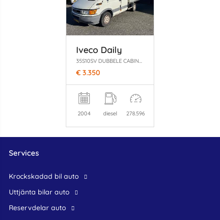
Iveco Daily
35S10SV DUBBELE CABINE OPEN LAADBAK
€ 3.350
2004
diesel
278.596
Services
krockskadad bil auto
Uttjänta bilar auto
reservdelar auto