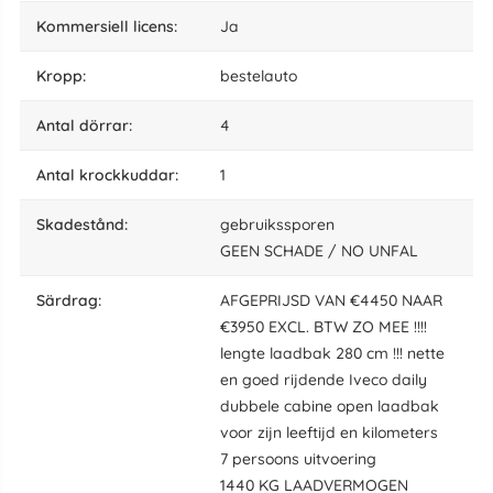
kommersiell licens:
Ja
kropp:
bestelauto
antal dörrar:
4
antal krockkuddar:
1
skadestånd:
gebruikssporen
GEEN SCHADE / NO UNFAL
särdrag:
AFGEPRIJSD VAN €4450 NAAR
€3950 EXCL. BTW ZO MEE !!!!
lengte laadbak 280 cm !!! nette
en goed rijdende Iveco daily
dubbele cabine open laadbak
voor zijn leeftijd en kilometers
7 persoons uitvoering
1440 KG LAADVERMOGEN