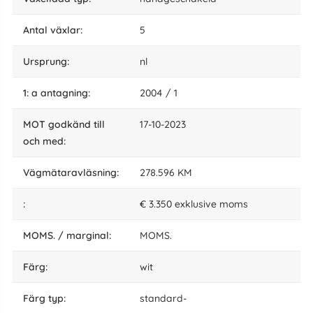
Antal växlar:
5
ursprung:
nl
1: a antagning:
2004 / 1
MOT godkänd till
17-10-2023
och med:
vägmätaravläsning:
278.596 KM
:
€ 3.350 exklusive moms
MOMS. / marginal:
MOMS.
Färg:
wit
färg typ:
standard-