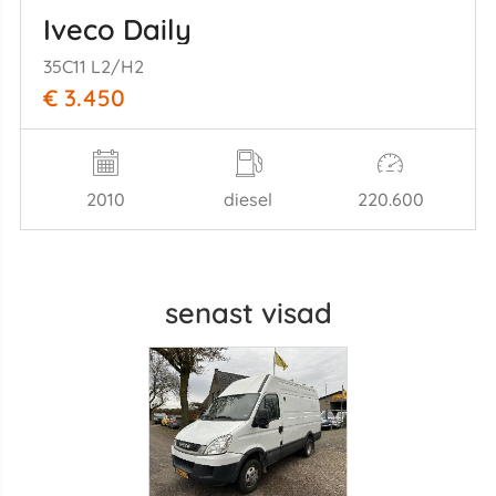
Iveco Daily
35C11 L2/H2
€ 3.450
2010
diesel
220.600
senast visad