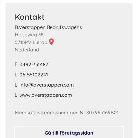
Kontakt
B.Verstappen Bedrijfswagens
Hogeweg 38
5715PV Lierop
Nederland
0492-331487
06-55102241
​info​@​bverstappen​.​com​
​www​.​bverstappen​.​com​
Momsregistreringsnummer: NL807965169B01
Gå till företagssidan