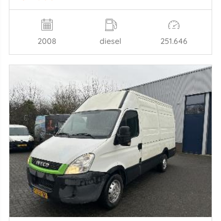
2008
diesel
251.646