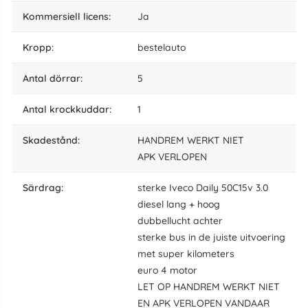
kommersiell licens:
Ja
kropp:
bestelauto
antal dörrar:
5
antal krockkuddar:
1
skadestånd:
HANDREM WERKT NIET
APK VERLOPEN
särdrag:
sterke Iveco Daily 50C15v 3.0
diesel lang + hoog
dubbellucht achter
sterke bus in de juiste uitvoering
met super kilometers
euro 4 motor
LET OP HANDREM WERKT NIET
EN APK VERLOPEN VANDAAR