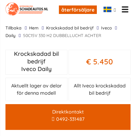
återförsäljare
tillbaka
Hem
krockskadad bil bedrijf
Iveco
Daily
50C15V 330 H2 DUBBELLUCHT ACHTER
Krockskadad bil
€ 5.450
bedrijf
Iveco Daily
Aktuellt lager av delar
Allt Iveco krockskadad
för denna modell
bil bedrijf
Direktkontakt
0492-331487