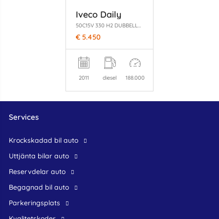
Iveco Daily
50C15V 330 H2 DUBBELLUCHT ACHTER
€ 5.450
2011
diesel
188.000
Services
krockskadad bil auto
Uttjänta bilar auto
reservdelar auto
begagnad bil auto
Parkeringsplats
Kvalitetskoder