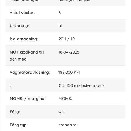
Antal växlar:
6
ursprung:
nl
1: a antagning:
2011 / 10
MOT godkänd till
18-04-2025
och med:
vägmätaravläsning:
188.000 KM
:
€ 5.450 exklusive moms
MOMS. / marginal:
MOMS.
Färg:
wit
färg typ:
standard-