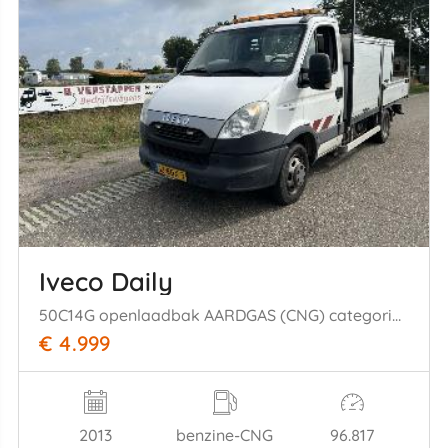
Iveco Daily
50C14G openlaadbak AARDGAS (CNG) categorie C rijbewijs, airco
€ 4.999
2013
benzine-CNG
96.817