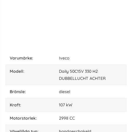
varumärke:
Iveco
modell:
Daily 50C15V 330 H2
DUBBELLUCHT ACHTER
bränsle:
diesel
kraft:
107 kW
motorstorlek:
2998 CC
växellåda typ:
handgeschakeld