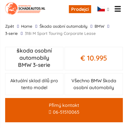
Prodejci
zpĕt
Home
škoda osobní automobily
BMW
3-serie
318i M Sport Touring Corporate Lease
škoda osobní
€ 10.995
automobily
BMW 3-serie
Aktuální sklad dílů pro
Všechno BMW škoda
tento model
osobní automobily
Přímý kontakt
06-51510065