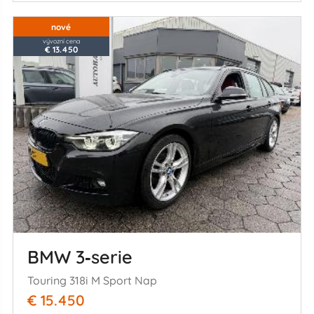
nové
vývozní cena
€ 13.450
BMW 3‑serie
Touring 318i M Sport Nap
€ 15.450