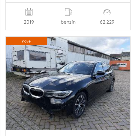
2019
benzín
62.229
nové