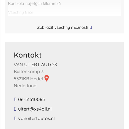
kontrola najetých kilometrů
všechny klíče
Zobrazit všechny možnosti
Kontakt
VAN UITERT AUTO'S
Buitenkamp 3
5321KB Hedel
Nederland
06-51510065
​uitert​@​xs4all​.​nl​
​vanuitertautos​.​nl​