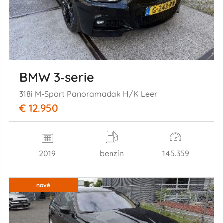
BMW 3‑serie
318i M-Sport Panoramadak H/K Leer
€ 12.950
2019
benzín
145.359
nové