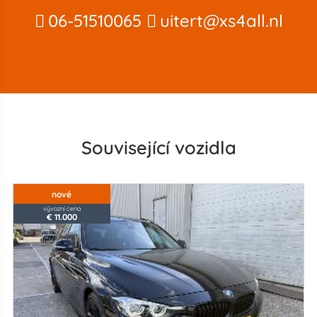
06-51510065
uitert@xs4all.nl
Související vozidla
nové
vývozní cena
€ 11.000