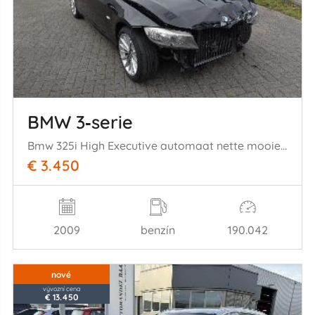
BMW 3‑serie
Bmw 325i High Executive automaat nette mooie auto!
€ 3.450
2009
benzín
190.042
nové
vývozní cena
€ 13.450