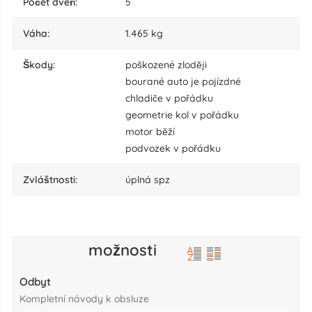
počet dveří:
5
váha:
1.465 kg
škody:
poškozené zlodĕji
bourané auto je pojízdné
chladiče v pořádku
geometrie kol v pořádku
motor bĕží
podvozek v pořádku
zvláštnosti:
úplná spz
možnosti
Odbyt
kompletní návody k obsluze