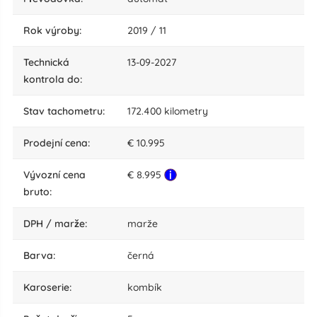
rok výroby:
2019 / 11
technická
13-09-2027
kontrola do:
stav tachometru:
172.400 kilometry
Prodejní cena:
€ 10.995
Vývozní cena
€ 8.995
bruto:
DPH / marže:
marže
barva:
černá
karoserie:
kombík