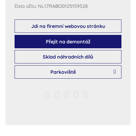
číslo účtu: NL17RABO0125159528
Jdi na firemní webovou stránku
Přejít na demontáž
Sklad náhradních dílů
Parkoviště