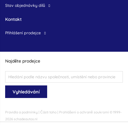
Stav objednávky dílů
Kontakt
přihlášení prodejce
Najděte prodejce
Pravidla a podmínky
|
Části toho
|
Prohlášení o ochraně soukromí
© 1999-
2026 schadeautos.nl