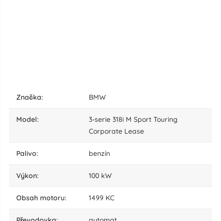
značka:
BMW
model:
3-serie 318i M Sport Touring
Corporate Lease
palivo:
benzín
výkon:
100 kW
obsah motoru:
1499 KC
převodovka:
automat