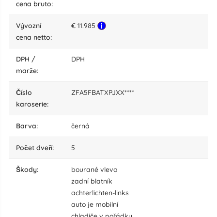
cena bruto:
Vývozní
€ 11.985
cena netto:
DPH /
DPH
marže:
číslo
ZFA5FBATXPJXX****
karoserie:
barva:
černá
počet dveří:
5
škody:
bourané vlevo
zadní blatník
achterlichten-links
auto je mobilní
chladiče v pořádku