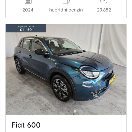
2024
hybridní benzín
29.852
vývozní cena
€ 11.150
Fiat 600