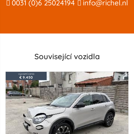
0031 (0)6 25024194
info@richel.nl
Související vozidla
vývozní cena
€ 9.450