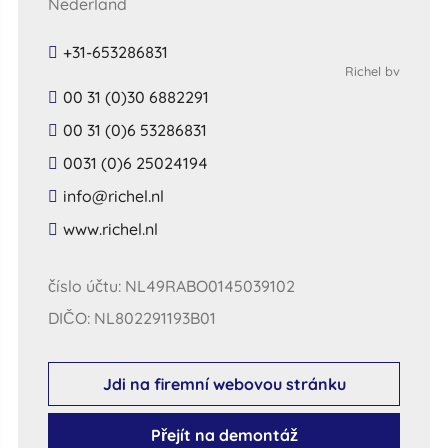
Nederland
+31-653286831
Richel bv
00 31 (0)30 6882291
00 31 (0)6 53286831
0031 (0)6 25024194
​info​@​richel​.​nl​
​www​.​richel​.​nl​
číslo účtu: NL49RABO0145039102
DIČO: NL802291193B01
Jdi na firemní webovou stránku
Přejít na demontáž