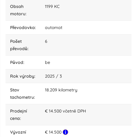
obsah
1199 KC
motoru:
převodovka:
automat
počet
6
převodů:
původ:
be
rok výroby:
2025 / 3
stav
18.209 kilometry
tachometru:
Prodejní
€ 14.500 včetnĕ DPH
cena:
Vývozní
€ 14.500