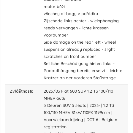
motor bĕží
všechny airbagy v pořádku
Zijschade links achter - wielophanging
reeds vervangen - lichte krassen
voorbumper
Side damage on the rear left - wheel
suspension already replaced - slight
scratches on front bumper
Seitliche Beschädigung hinten links –
Radaufhängung bereits ersetzt – leichte
Kratzer an der vorderen Stoßstange
zvláštnosti:
2025/03 Fiat 600 SUV 1.2 T3 100/110
MHEV aut6
5 Deuren SUV 5 seats | 2023- | 1.2 T3
100/110 MHEV 81kW 110PK 1199ccm |
Voorwielaandrijving | DCT 6 | Belgium
registration