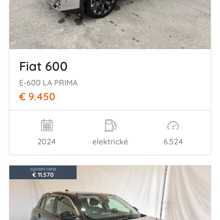
Fiat 600
E-600 LA PRIMA
€ 9.450
2024
elektrické
6.524
vývozní cena
€ 11.570