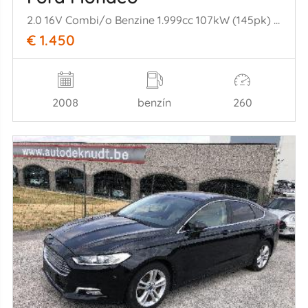
2.0 16V Combi/o Benzine 1.999cc 107kW (145pk) FWD 2007-03/2015-01 A0BA; A0BC
€ 1.450
2008
benzín
260