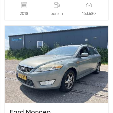
2018
benzín
153.680
Ford Mondeo