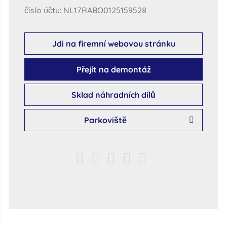
číslo účtu: NL17RABO0125159528
Jdi na firemní webovou stránku
Přejít na demontáž
Sklad náhradních dílů
Parkoviště