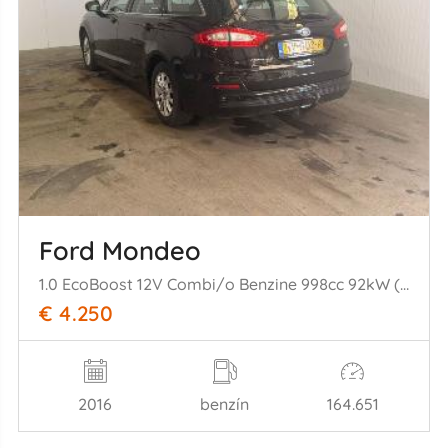
Ford Mondeo
1.0 EcoBoost 12V Combi/o Benzine 998cc 92kW (125pk) FWD
€ 4.250
2016
benzín
164.651