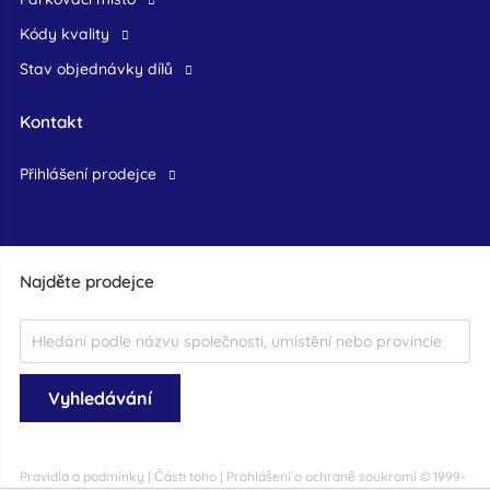
Kódy kvality
Stav objednávky dílů
Kontakt
přihlášení prodejce
Najděte prodejce
Pravidla a podmínky
|
Části toho
|
Prohlášení o ochraně soukromí
© 1999-