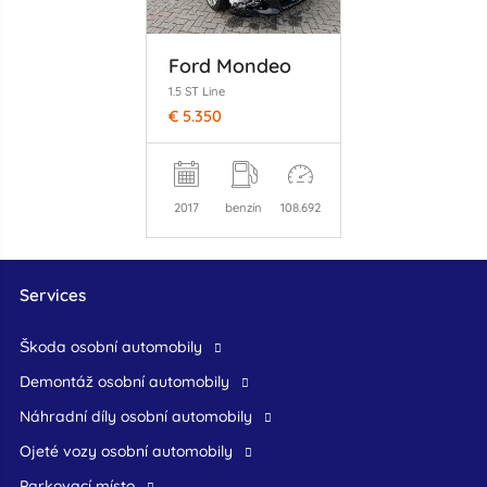
Ford Mondeo
1.5 ST Line
€ 5.350
2017
benzín
108.692
Services
škoda osobní automobily
demontáž osobní automobily
náhradní díly osobní automobily
ojeté vozy osobní automobily
Parkovací místo