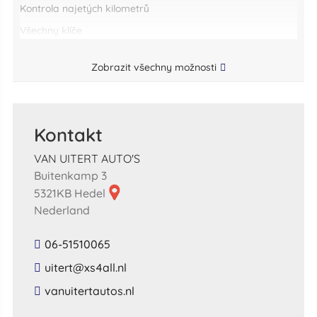
kontrola najetých kilometrů
všechny klíče
Zobrazit všechny možnosti
Kontakt
VAN UITERT AUTO'S
Buitenkamp 3
5321KB Hedel
Nederland
06-51510065
​uitert​@​xs4all​.​nl​
​vanuitertautos​.​nl​