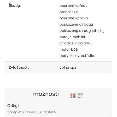
škody:
bourané vpředu
přední sklo
bourané vpravo
poškozené airbagy
poškozený airbag střechy
auto je mobilní
chladiče v pořádku
motor bĕží
podvozek v pořádku
zvláštnosti:
úplná spz
možnosti
Odbyt
kompletní návody k obsluze