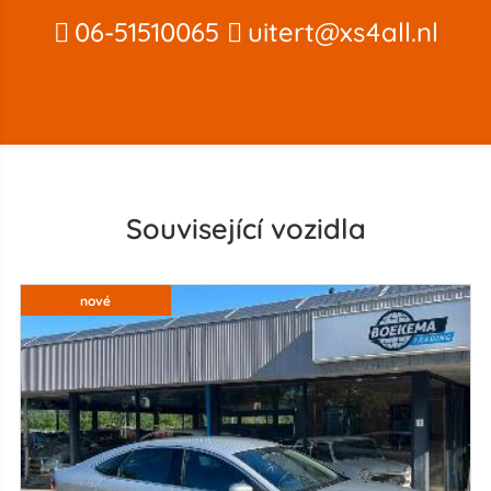
06-51510065
uitert@xs4all.nl
Související vozidla
nové