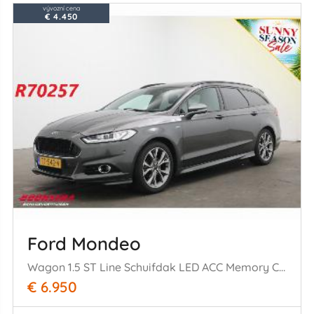
vývozní cena
€ 4.450
Ford Mondeo
Wagon 1.5 ST Line Schuifdak LED ACC Memory Camera SHZ LRHZ AHK
€ 6.950