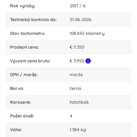
rok výroby:
2017 / 6
technická kontrola do:
21-06-2026
stav tachometru:
108.692 kilometry
Prodejní cena:
€ 5.350
Vývozní cena bruto:
€ 3.950
DPH / marže:
marže
barva:
černá
karoserie:
hatchbak
počet dveří:
4
váha:
1.384 kg