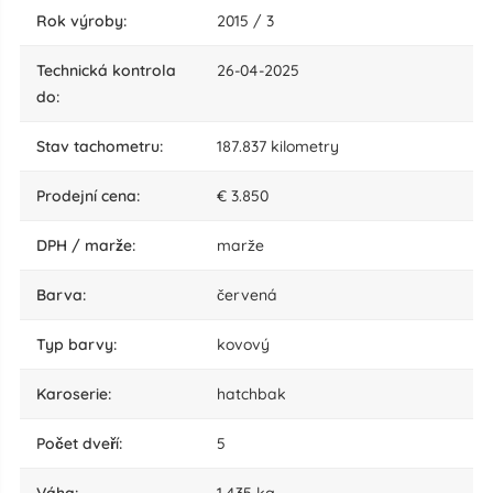
rok výroby:
2015 / 3
technická kontrola
26-04-2025
do:
stav tachometru:
187.837 kilometry
Prodejní cena:
€ 3.850
DPH / marže:
marže
barva:
červená
typ barvy:
kovový
karoserie:
hatchbak
počet dveří:
5