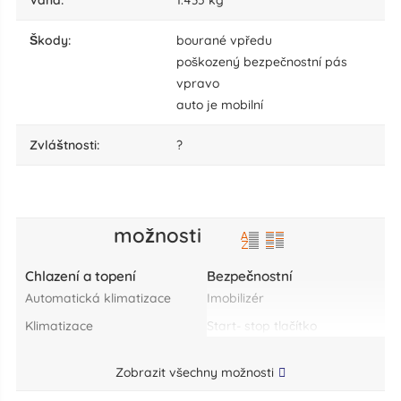
váha:
1.435 kg
škody:
bourané vpředu
poškozený bezpečnostní pás
vpravo
auto je mobilní
zvláštnosti:
?
možnosti
Chlazení a topení
Bezpečnostní
automatická klimatizace
imobilizér
klimatizace
start- stop tlačítko
Zobrazit všechny možnosti