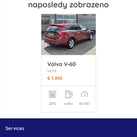
naposledy zobrazeno
Volvo V‑60
1.6 D2
€ 3.850
2015
nafta
187.837
Services