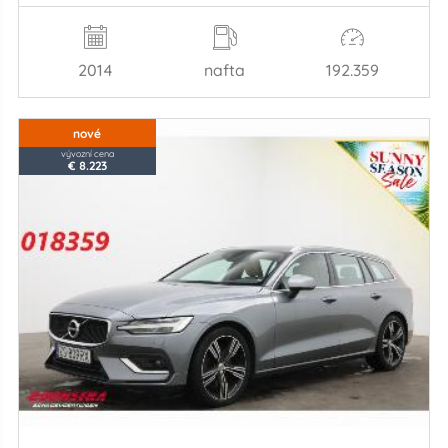
2014
nafta
192.359
nové
vývozní cena
€ 8.223