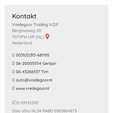
Kontakt
Vredegoor Trading V.O.F.
Berghseweg 20
7071PW Ulft (NL)
Nederland
0031(0)315-681195
06-20005554 Gertjan
06-43266537 Tim
​auto​@​vredegoor​.​nl​
​www​.​vredegoor​.​nl​
IČO: 09132292
číslo účtu: NL34 RABO 0363864873