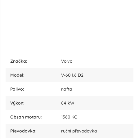
značka:
Volvo
model:
V-60 1.6 D2
palivo:
nafta
výkon:
84 kW
obsah motoru:
1560 KC
převodovka:
ruční převodovka