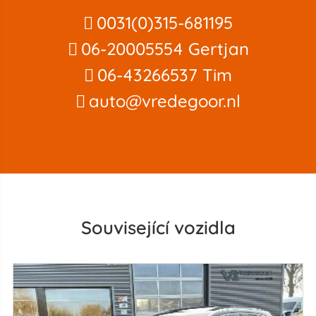
0031(0)315-681195
06-20005554 Gertjan
06-43266537 Tim
auto@vredegoor.nl
Související vozidla