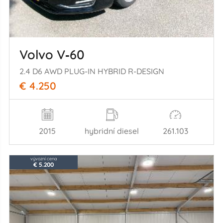
Volvo V‑60
2.4 D6 AWD PLUG-IN HYBRID R-DESIGN
€ 4.250
2015
hybridní diesel
261.103
vývozní cena
€ 5.200