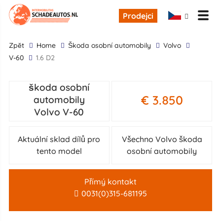
Prodejci
zpĕt
Home
škoda osobní automobily
Volvo
V-60
1.6 D2
škoda osobní
€ 3.850
automobily
Volvo V-60
Aktuální sklad dílů pro
Všechno Volvo škoda
tento model
osobní automobily
Přímý kontakt
0031(0)315-681195