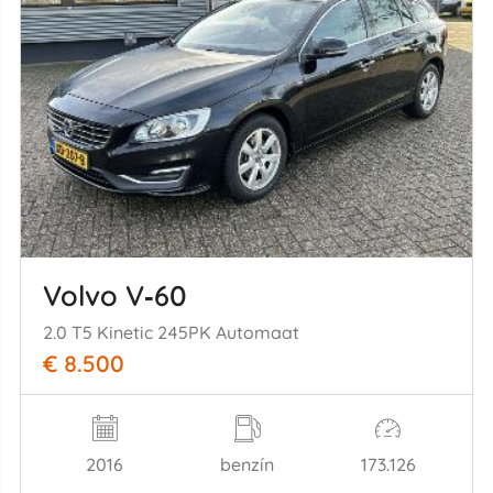
Volvo V‑60
2.0 T5 Kinetic 245PK Automaat
€ 8.500
2016
benzín
173.126