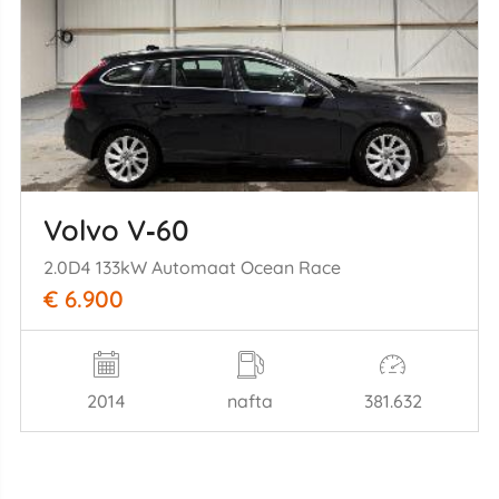
Volvo V‑60
2.0D4 133kW Automaat Ocean Race
€ 6.900
2014
nafta
381.632