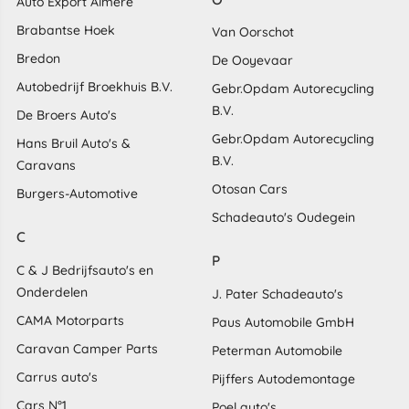
Auto Export Almere
Brabantse Hoek
Van Oorschot
Bredon
De Ooyevaar
Autobedrijf Broekhuis B.V.
Gebr.Opdam Autorecycling
B.V.
De Broers Auto's
Gebr.Opdam Autorecycling
Hans Bruil Auto's &
B.V.
Caravans
Otosan Cars
Burgers-Automotive
Schadeauto's Oudegein
C
P
C & J Bedrijfsauto's en
Onderdelen
J. Pater Schadeauto's
CAMA Motorparts
Paus Automobile GmbH
Caravan Camper Parts
Peterman Automobile
Carrus auto's
Pijffers Autodemontage
Cars N°1
Poel auto's