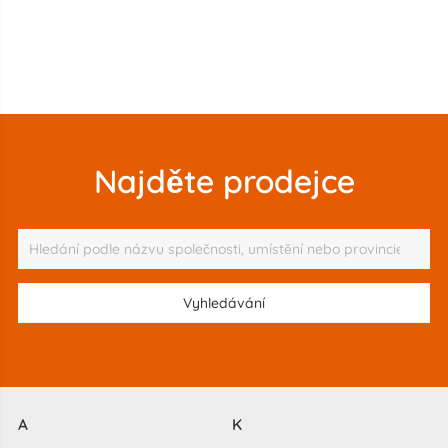
Najděte prodejce
A
K