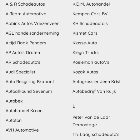
A & R Schadeautos
K.D.M. Autohandel
A-Team Automotive
Kempen Cars BV
Abbink Autos Vriezenveen
KH Schadeauto´s
AGL handelsonderneming
Kismet Cars
Altijd Raak Penders
Klasse-Auto
AP Auto's Druten
Kleyn Trucks
AR Schadeauto's
Koeleman auto\'s
Audi Specialist
Kozak Autos
Auto Recycling Brabant
Autogrossier Jeen Krist
Autoallround Sevenum
Autobedrijf Van Kuijk
Autobek
L
Autohandel Kroon
Peter van de Laar
Autoton
Demontage
AVH Automotive
Th. Laay schadeauto's