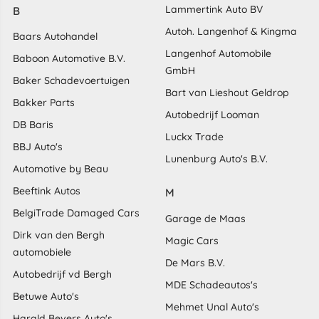
Lammertink Auto BV
B
Autoh. Langenhof & Kingma
Baars Autohandel
Langenhof Automobile
Baboon Automotive B.V.
GmbH
Baker Schadevoertuigen
Bart van Lieshout Geldrop
Bakker Parts
Autobedrijf Looman
DB Baris
Luckx Trade
BBJ Auto's
Lunenburg Auto's B.V.
Automotive by Beau
Beeftink Autos
M
BelgiTrade Damaged Cars
Garage de Maas
Dirk van den Bergh
Magic Cars
automobiele
De Mars B.V.
Autobedrijf vd Bergh
MDE Schadeautos's
Betuwe Auto's
Mehmet Unal Auto's
Harald Bevers Auto's