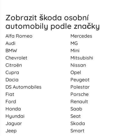
Zobrazit škoda osobní
automobily podle značky
Alfa Romeo
Mercedes
Audi
MG
BMW
Mini
Chevrolet
Mitsubishi
Citroën
Nissan
Cupra
Opel
Dacia
Peugeot
DS Automobiles
Polestar
Fiat
Porsche
Ford
Renault
Honda
Saab
Hyundai
Seat
Jaguar
Skoda
Jeep
Smart