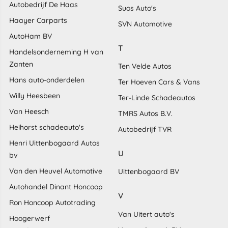
Autobedrijf De Haas
Suos Auto's
Haayer Carparts
SVN Automotive
AutoHam BV
T
Handelsonderneming H van
Zanten
Ten Velde Autos
Hans auto-onderdelen
Ter Hoeven Cars & Vans
Willy Heesbeen
Ter-Linde Schadeautos
Van Heesch
TMRS Autos B.V.
Heihorst schadeauto's
Autobedrijf TVR
Henri Uittenbogaard Autos
U
bv
Van den Heuvel Automotive
Uittenbogaard BV
Autohandel Dinant Honcoop
V
Ron Honcoop Autotrading
Van Uitert auto's
Hoogerwerf