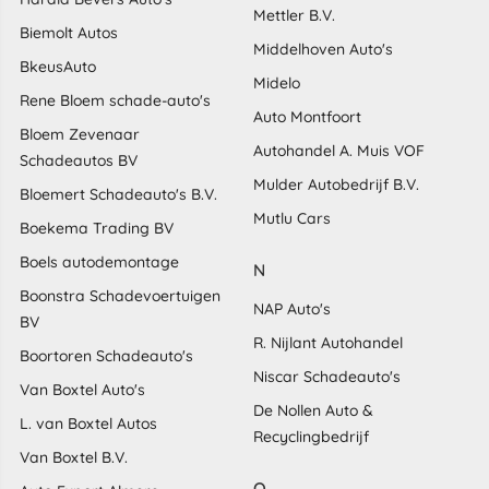
Mettler B.V.
Biemolt Autos
Middelhoven Auto's
BkeusAuto
Midelo
Rene Bloem schade-auto's
Auto Montfoort
Bloem Zevenaar
Autohandel A. Muis VOF
Schadeautos BV
Mulder Autobedrijf B.V.
Bloemert Schadeauto's B.V.
Mutlu Cars
Boekema Trading BV
Boels autodemontage
N
Boonstra Schadevoertuigen
NAP Auto's
BV
R. Nijlant Autohandel
Boortoren Schadeauto's
Niscar Schadeauto's
Van Boxtel Auto's
De Nollen Auto &
L. van Boxtel Autos
Recyclingbedrijf
Van Boxtel B.V.
O