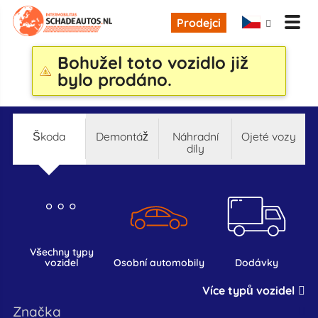
Prodejci
Bohužel toto vozidlo již
bylo prodáno.
škoda
demontáž
náhradní
ojeté vozy
díly
všechny typy
vozidel
osobní automobily
dodávky
Více typů vozidel
značka