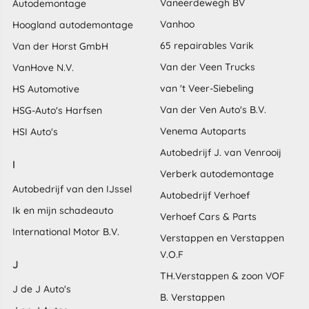
Vaneerdewegh BV
Autodemontage
Vanhoo
Hoogland autodemontage
65 repairables Varik
Van der Horst GmbH
Van der Veen Trucks
VanHove N.V.
van 't Veer-Siebeling
HS Automotive
Van der Ven Auto's B.V.
HSG-Auto's Harfsen
Venema Autoparts
HSI Auto's
Autobedrijf J. van Venrooij
I
Verberk autodemontage
Autobedrijf van den IJssel
Autobedrijf Verhoef
Ik en mijn schadeauto
Verhoef Cars & Parts
International Motor B.V.
Verstappen en Verstappen
V.O.F
J
TH.Verstappen & zoon VOF
J de J Auto's
B. Verstappen