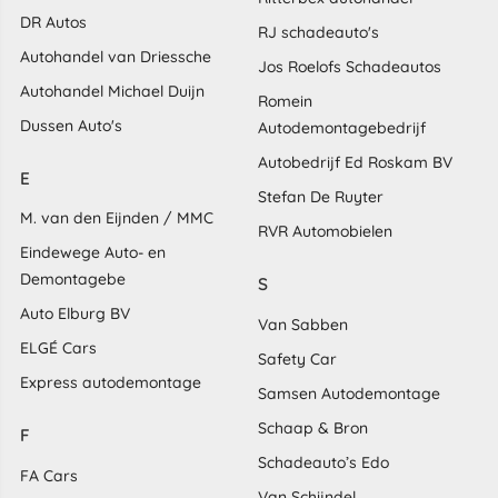
DR Autos
RJ schadeauto's
Autohandel van Driessche
Jos Roelofs Schadeautos
Autohandel Michael Duijn
Romein
Dussen Auto's
Autodemontagebedrijf
Autobedrijf Ed Roskam BV
E
Stefan De Ruyter
M. van den Eijnden / MMC
RVR Automobielen
Eindewege Auto- en
Demontagebe
S
Auto Elburg BV
Van Sabben
ELGÉ Cars
Safety Car
Express autodemontage
Samsen Autodemontage
Schaap & Bron
F
Schadeauto’s Edo
FA Cars
Van Schijndel