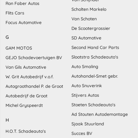
Ron Faber Autos
Scholten Markelo
Flits Cars
Van Schoten
Focus Automotive
De Scootergrossier
G
SD Automotive
Second Hand Car Parts
GAM MOTOS
Slootstra Schadeauto's
GEJO Schadevoertuigen BV
Auto Smaling
Van Gils Automotive
Autohandel-Smet gebr.
W. Grit Autobedrijf v.o.f.
Auto Snuverink
Autogroothandel P. de Groot
Stijvers Autos
Autobedrijf de Groot
Stoeten Schadeauto's
Michel Gryspeerdt
Ad Stouten Autodemontage
H
Sjaak Stuurland
H.O.T. Schadeauto's
Succes BV