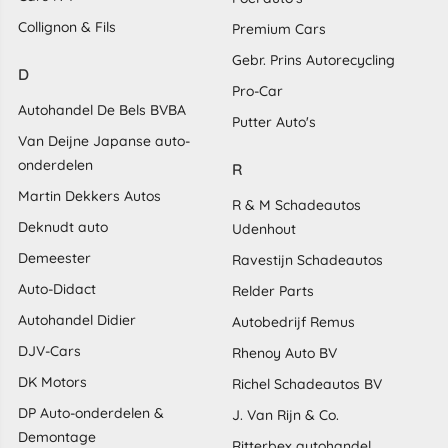
Collignon & Fils
Premium Cars
Gebr. Prins Autorecycling
D
Pro-Car
Autohandel De Bels BVBA
Putter Auto's
Van Deijne Japanse auto-
onderdelen
R
Martin Dekkers Autos
R & M Schadeautos
Deknudt auto
Udenhout
Demeester
Ravestijn Schadeautos
Auto-Didact
Relder Parts
Autohandel Didier
Autobedrijf Remus
DJV-Cars
Rhenoy Auto BV
DK Motors
Richel Schadeautos BV
DP Auto-onderdelen &
J. Van Rijn & Co.
Demontage
Ritterbex autohandel