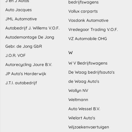
J en J Autos
bedrijfswagens
Auto Jacques
Vollux carparts
JML Automotive
Vosdonk Automotive
Autobedrijf J. Willems V.O.F.
Vredegoor Trading V.O.F.
Autodemontage De Jong
VZ Automobile OHG
Gebr. de Jong GbR
W
J.O.R. VOF
W V Bedrijfswagens
Autorecycling Joure B.V.
De Waag bedrijfsauto's
JP Auto's Harderwijk
de Waag Auto's
J.T.I. autobedrijf
Wallyn NV
Weltmann
Auto Wessel B.V.
Wielart Auto's
Wijzoekenvoertuigen