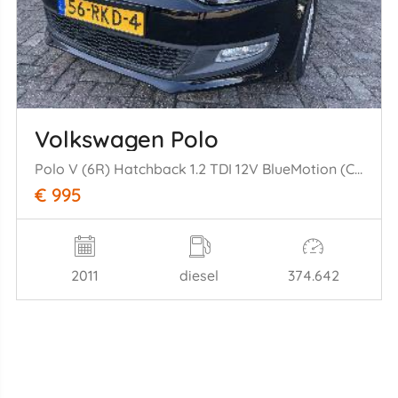
Volkswagen Polo
Polo V (6R) Hatchback 1.2 TDI 12V BlueMotion (CFWA(Euro 5)) [55kW] (1= 0-2009/05-2014)
€ 995
2011
diesel
374.642