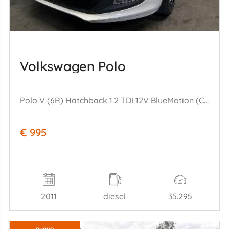
Volkswagen Polo
Polo V (6R) Hatchback 1.2 TDI 12V BlueMotion (CFWA(Euro 5)) [55kW] (1= 0-2009/05-2014)
€ 995
2011
diesel
35.295
nuevo