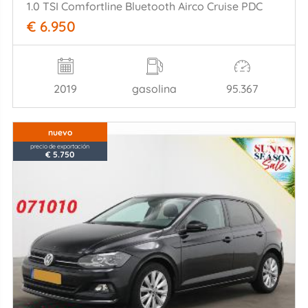
1.0 TSI Comfortline Bluetooth Airco Cruise PDC
€ 6.950
2019
gasolina
95.367
nuevo
precio de exportación
€ 5.750