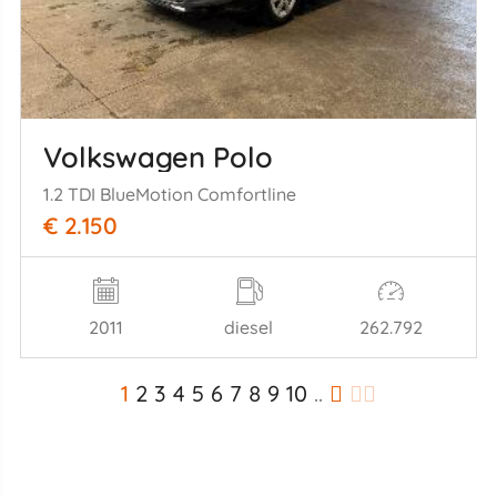
Volkswagen Polo
1.2 TDI BlueMotion Comfortline
€ 2.150
2011
diesel
262.792
1
2
3
4
5
6
7
8
9
10
..