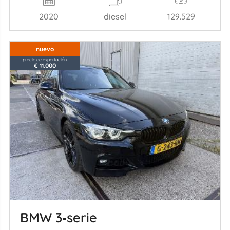
2020
diesel
129.529
nuevo
precio de exportación
€ 11.000
BMW 3‑serie