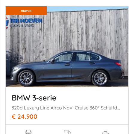
nuevo
BMW 3‑serie
320d Luxury Line Airco Navi Cruise 360° Schuifdak LED 140KW Euro 6
€ 24.900