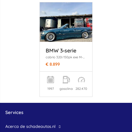
BMW 3‑serie
cabrio 320i 150pk exe M-Sport individual - hardtop - 17 inch bbs breedset - verlaagd - clima - leer - boston grün
€ 8.899
1997
gasolina
282.470
Services
Acerca de schadeautos.nl