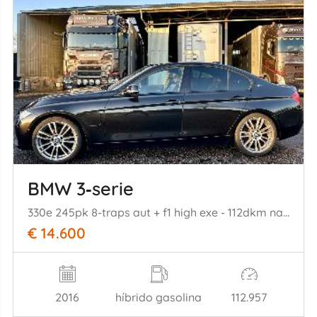
BMW 3‑serie
330e 245pk 8-traps aut + f1 high exe - 112dkm nap - harman - stuur + stoelverw v+a - 360cam - head up - elektr rollo
€ 14.600
2016
híbrido gasolina
112.957