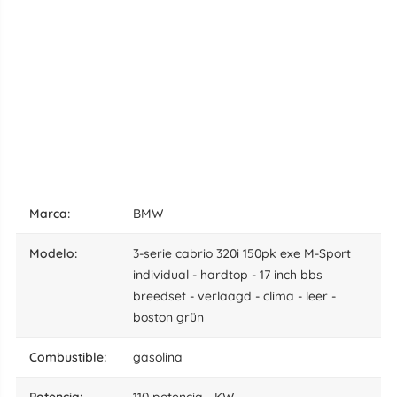
marca:
BMW
modelo:
3-serie cabrio 320i 150pk exe M-Sport
individual - hardtop - 17 inch bbs
breedset - verlaagd - clima - leer -
boston grün
combustible:
gasolina
potencia:
110 potencia - KW