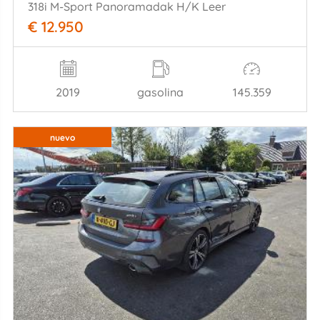
318i M-Sport Panoramadak H/K Leer
€ 12.950
2019
gasolina
145.359
nuevo