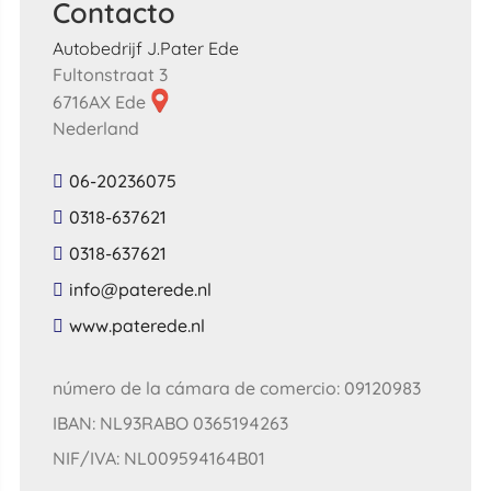
Contacto
Autobedrijf J.Pater Ede
Fultonstraat 3
6716AX Ede
Nederland
06-20236075
0318-637621
0318-637621
​info​@​paterede​.​nl​
​www​.​paterede​.​nl​
número de la cámara de comercio: 09120983
IBAN: NL93RABO 0365194263
NIF/IVA: NL009594164B01