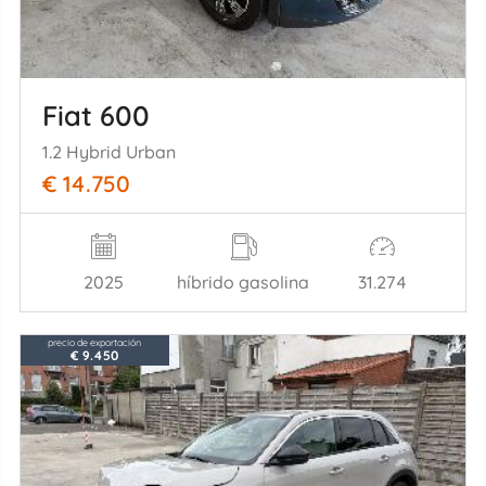
Fiat 600
1.2 Hybrid Urban
€ 14.750
2025
híbrido gasolina
31.274
precio de exportación
€ 9.450