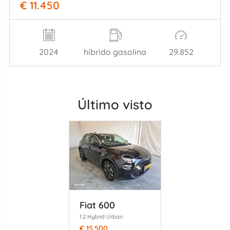
€ 11.450
2024
híbrido gasolina
29.852
Último visto
Fiat 600
1.2 Hybrid Urban
€ 15.500