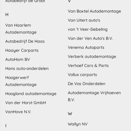
V
Autobedrijf de Groot
Van Boxtel Autodemontage
H
Van Uitert auto's
Van Haarlem
van 't Veer-Siebeling
Autodemontage
Van der Ven Auto's B.V.
Autobedrijf De Haas
Venema Autoparts
Haayer Carparts
Verberk autodemontage
AutoHam BV
Verhoef Cars & Parts
Hans auto-onderdelen
Vollux carparts
Hoogerwerf
De Vos Onderdelen
Autodemontage
Autodemontage Vrijhoeven
Hoogland autodemontage
B.V.
Van der Horst GmbH
VanHove N.V.
W
Wallyn NV
I