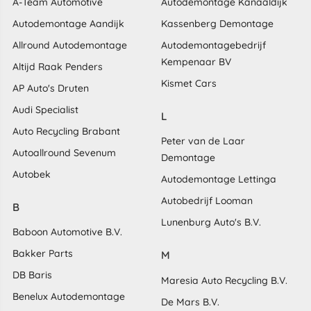
A-Team Automotive
Autodemontage Kanaaldijk
Autodemontage Aandijk
Kassenberg Demontage
Allround Autodemontage
Autodemontagebedrijf
Kempenaar BV
Altijd Raak Penders
Kismet Cars
AP Auto's Druten
Audi Specialist
L
Auto Recycling Brabant
Peter van de Laar
Autoallround Sevenum
Demontage
Autobek
Autodemontage Lettinga
Autobedrijf Looman
B
Lunenburg Auto's B.V.
Baboon Automotive B.V.
Bakker Parts
M
DB Baris
Maresia Auto Recycling B.V.
Benelux Autodemontage
De Mars B.V.