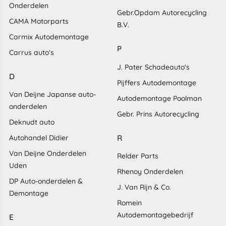
Onderdelen
Gebr.Opdam Autorecycling
CAMA Motorparts
B.V.
Carmix Autodemontage
P
Carrus auto's
J. Pater Schadeauto's
D
Pijffers Autodemontage
Van Deijne Japanse auto-
Autodemontage Poolman
onderdelen
Gebr. Prins Autorecycling
Deknudt auto
R
Autohandel Didier
Van Deijne Onderdelen
Relder Parts
Uden
Rhenoy Onderdelen
DP Auto-onderdelen &
J. Van Rijn & Co.
Demontage
Romein
Autodemontagebedrijf
E