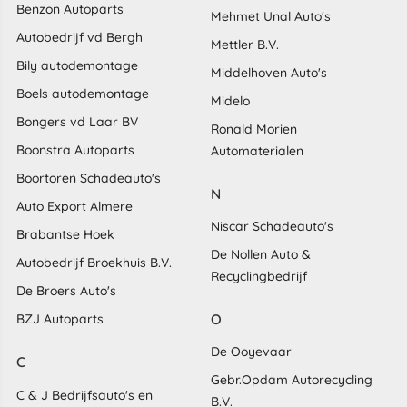
Benzon Autoparts
Mehmet Unal Auto's
Autobedrijf vd Bergh
Mettler B.V.
Bily autodemontage
Middelhoven Auto's
Boels autodemontage
Midelo
Bongers vd Laar BV
Ronald Morien
Boonstra Autoparts
Automaterialen
Boortoren Schadeauto's
N
Auto Export Almere
Niscar Schadeauto's
Brabantse Hoek
De Nollen Auto &
Autobedrijf Broekhuis B.V.
Recyclingbedrijf
De Broers Auto's
O
BZJ Autoparts
De Ooyevaar
C
Gebr.Opdam Autorecycling
C & J Bedrijfsauto's en
B.V.