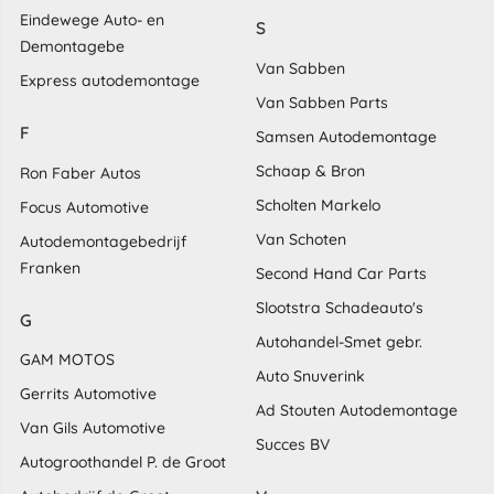
Eindewege Auto- en
S
Demontagebe
Van Sabben
Express autodemontage
Van Sabben Parts
F
Samsen Autodemontage
Schaap & Bron
Ron Faber Autos
Scholten Markelo
Focus Automotive
Van Schoten
Autodemontagebedrijf
Franken
Second Hand Car Parts
Slootstra Schadeauto's
G
Autohandel-Smet gebr.
GAM MOTOS
Auto Snuverink
Gerrits Automotive
Ad Stouten Autodemontage
Van Gils Automotive
Succes BV
Autogroothandel P. de Groot