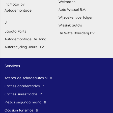
Weltmann
Int.Motor bv
Auto Wessel B.V.
Autodemontage
Wijzoekenvoertuigen
J
Wissink auto's
Japoto Parts
De Witte Boerderij BV
Autodemontage De Jong
Autorecycling Joure B.V.
Services
Acerca de schadeautos.nl
Coches accidentados
Coches siniestrados
Piezas segunda mano
ocasión turismos