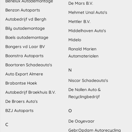
Benelux Autodemontage
De Mars B.V.
Benzon Autoparts
Mehmet Unal Auto's
Autobedrijf vd Bergh
Mettler B.V.
Bily autodemontage
Middelhoven Auto's
Boels autodemontage
Midelo
Bongers vd Laar BV
Ronald Morien
Boonstra Autoparts
Automaterialen
Boortoren Schadeauto's
N
Auto Export Almere
Niscar Schadeauto's
Brabantse Hoek
De Nollen Auto &
Autobedrijf Broekhuis B.V.
Recyclingbedrijf
De Broers Auto's
O
BZJ Autoparts
De Ooyevaar
C
Gebr.Opdam Autorecycling