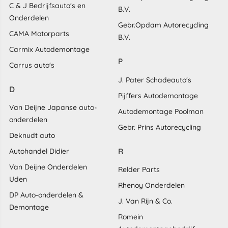
C & J Bedrijfsauto's en
B.V.
Onderdelen
Gebr.Opdam Autorecycling
CAMA Motorparts
B.V.
Carmix Autodemontage
P
Carrus auto's
J. Pater Schadeauto's
D
Pijffers Autodemontage
Van Deijne Japanse auto-
Autodemontage Poolman
onderdelen
Gebr. Prins Autorecycling
Deknudt auto
R
Autohandel Didier
Van Deijne Onderdelen
Relder Parts
Uden
Rhenoy Onderdelen
DP Auto-onderdelen &
J. Van Rijn & Co.
Demontage
Romein