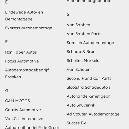
Autodemontagebedrijf
E
Eindewege Auto- en
S
Demontagebe
Van Sabben
Express autodemontage
Van Sabben Parts
F
Samsen Autodemontage
Schaap & Bron
Ron Faber Autos
Scholten Markelo
Focus Automotive
Van Schoten
Autodemontagebedrijf
Franken
Second Hand Car Parts
Slootstra Schadeauto's
G
Autohandel-Smet gebr.
GAM MOTOS
Auto Snuverink
Gerrits Automotive
Ad Stouten Autodemontage
Van Gils Automotive
Succes BV
Autogroothandel P. de Groot