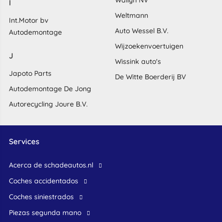
Wallyn NV
I
Weltmann
Int.Motor bv
Auto Wessel B.V.
Autodemontage
Wijzoekenvoertuigen
J
Wissink auto's
Japoto Parts
De Witte Boerderij BV
Autodemontage De Jong
Autorecycling Joure B.V.
Services
Acerca de schadeautos.nl
Coches accidentados
Coches siniestrados
Piezas segunda mano