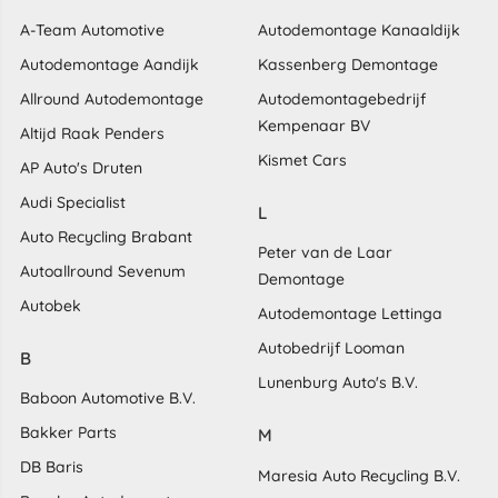
A-Team Automotive
Autodemontage Kanaaldijk
Autodemontage Aandijk
Kassenberg Demontage
Allround Autodemontage
Autodemontagebedrijf
Kempenaar BV
Altijd Raak Penders
Kismet Cars
AP Auto's Druten
Audi Specialist
L
Auto Recycling Brabant
Peter van de Laar
Autoallround Sevenum
Demontage
Autobek
Autodemontage Lettinga
Autobedrijf Looman
B
Lunenburg Auto's B.V.
Baboon Automotive B.V.
Bakker Parts
M
DB Baris
Maresia Auto Recycling B.V.