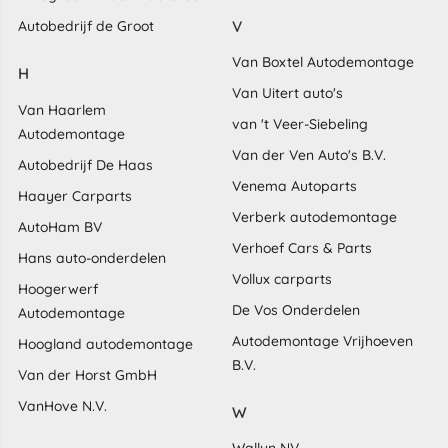
V
Autobedrijf de Groot
Van Boxtel Autodemontage
H
Van Uitert auto's
Van Haarlem
van 't Veer-Siebeling
Autodemontage
Van der Ven Auto's B.V.
Autobedrijf De Haas
Venema Autoparts
Haayer Carparts
Verberk autodemontage
AutoHam BV
Verhoef Cars & Parts
Hans auto-onderdelen
Vollux carparts
Hoogerwerf
De Vos Onderdelen
Autodemontage
Autodemontage Vrijhoeven
Hoogland autodemontage
B.V.
Van der Horst GmbH
VanHove N.V.
W