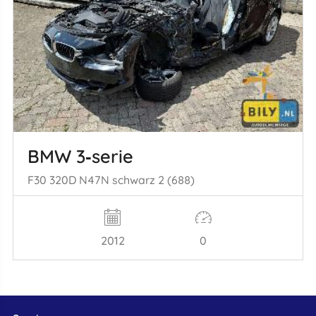
BMW 3‑serie
F30 320D N47N schwarz 2 (688)
2012
0