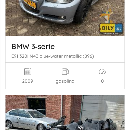
BMW 3‑serie
E91 320i N43 blue-water metallic (896)
2009
gasolina
0