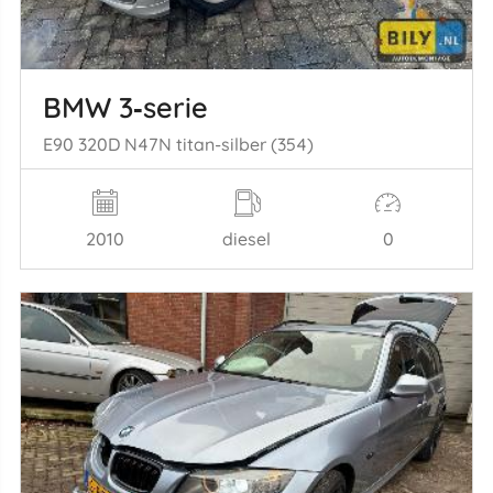
BMW 3‑serie
E90 320D N47N titan-silber (354)
2010
diesel
0