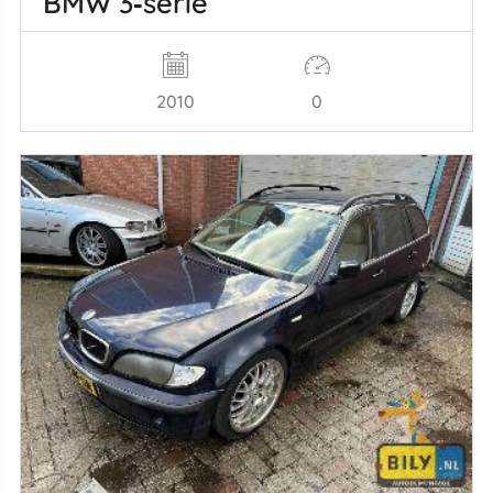
BMW 3‑serie
2010
0