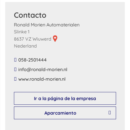
Contacto
Ronald Morien Automaterialen
Slinke 1
8637 VZ Wiuwerd
Nederland
058-2501444
​info​@​ronald​-​morien​.​nl​
​www​.​ronald​-​morien​.​nl​
Ir a la página de la empresa
Aparcamiento