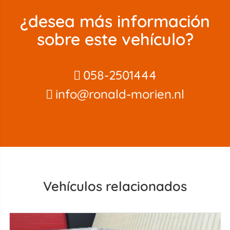
¿desea más información
sobre este vehículo?
058-2501444
info@ronald-morien.nl
Vehículos relacionados