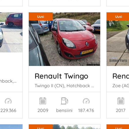
Uusi
Uusi
Renault Twingo
Rena
Clio II (BB/CB), Hatchback, 1998 / 2016 1.2 16V
Twingo II (CN), Hatchback 3-drs, 2007 / 2014 1.2
229.366
2009
bensiini
187.476
2017
Uusi
Uusi