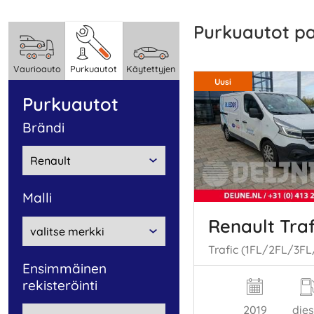
Purkuautot p
Vaurioauto
Purkuautot
Käytettyjen
Uusi
Purkuautot
Brändi
malli
Renault Traf
Ensimmäinen
rekisteröinti
2019
dies