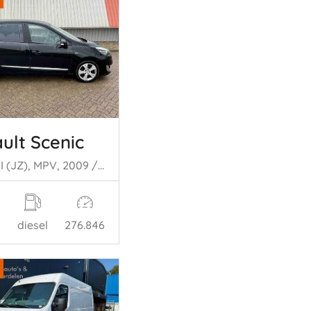
ult Scenic
Scenic III (JZ), MPV, 2009 / 2016 1.6 Energy dCi 130
diesel
276.846