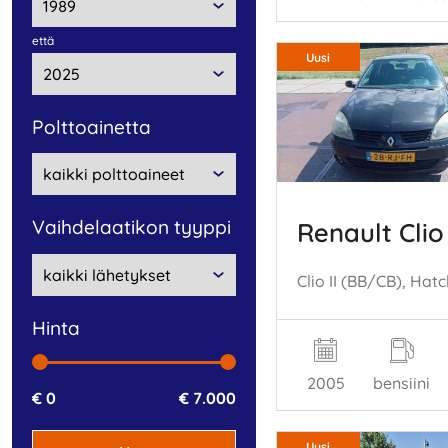
että
Uusi
polttoainetta
vaihdelaatikon tyyppi
Renault Clio
hinta
2005
bensiini
€ 0
€ 7.000
Uusi