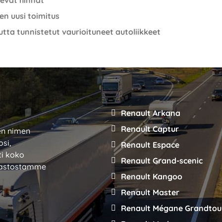
evat hinnat
en uusi toimitus
utta tunnistetut vaurioituneet autoliikkeet
Renault Arkana
Renault Captur
sen nimen
osi,
Renault Espace
ti koko
Renault Grand-scenic
varastostamme
Renault Kangoo
Renault Master
Renault Mégane Grandtou