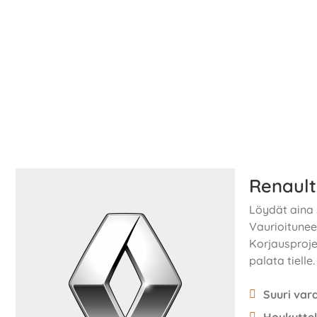
Renault
Löydät aina s
Vaurioitunee
Korjausproje
palata tielle.
Suuri var