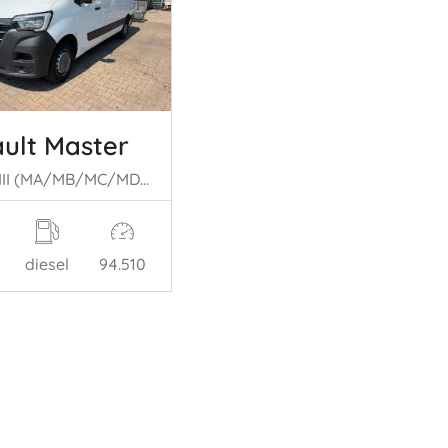
ult Master
Master III (MA/MB/MC/MD/MH/MF/MG/MH), Van, 2010 2.3 dCi 135 16V FWD
diesel
94.510