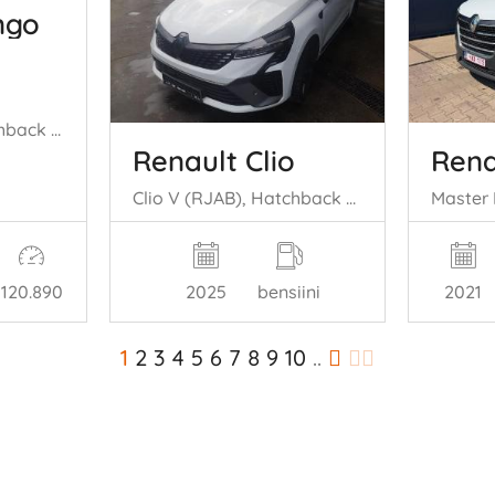
ngo
Twingo II (CN), Hatchback 3-drs, 2007 / 2014 1.2
Renault Clio
Rena
Clio V (RJAB), Hatchback 5-drs, 2019 1.0 TCe 90 12V
120.890
2025
bensiini
2021
1
2
3
4
5
6
7
8
9
10
..