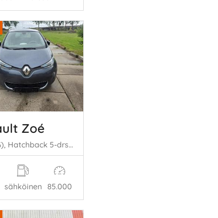
ult Zoé
Zoe (AG), Hatchback 5-drs, 2012 R90
sähköinen
85.000