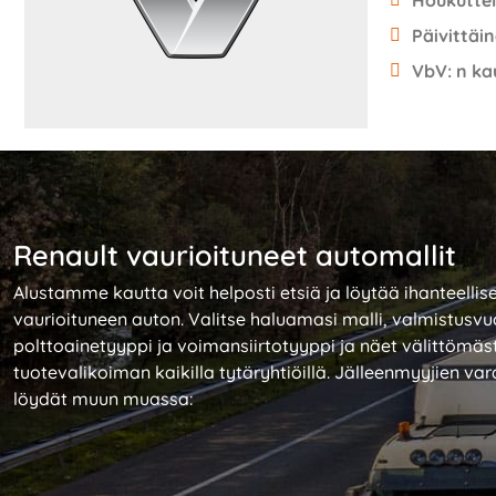
Houkuttel
Päivittäin
VbV: n ka
Renault vaurioituneet automallit
Alustamme kautta voit helposti etsiä ja löytää ihanteelli
vaurioituneen auton. Valitse haluamasi malli, valmistusvu
polttoainetyyppi ja voimansiirtotyyppi ja näet välittömäs
tuotevalikoiman kaikilla tytäryhtiöillä. Jälleenmyyjien 
löydät muun muassa: