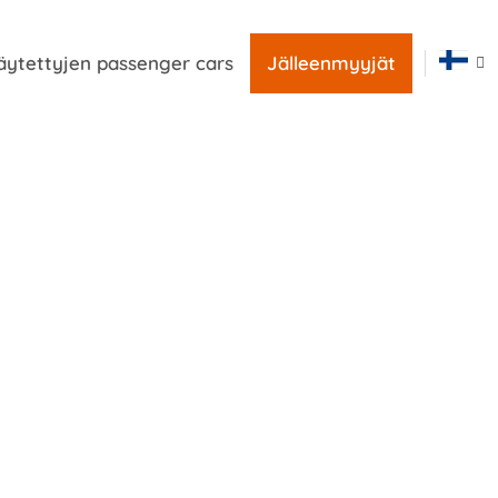
äytettyjen passenger cars
Jälleenmyyjät