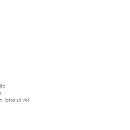
lta.
.
, jotta se voi