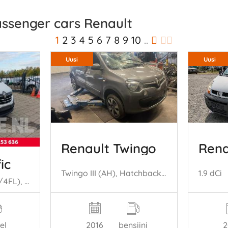
assenger cars Renault
1
2
3
4
5
6
7
8
9
10
..
Uusi
Uusi
Renault Twingo
Rena
ic
Twingo III (AH), Hatchback 5-drs, 2014 / 2024 1.0 SCe 70 12V
1.9 dCi
Trafic (1FL/2FL/3FL/4FL), Van, 2014 2.0 dCi 16V 145
2016
bensiini
2
el