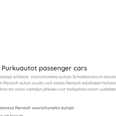
 Purkuautot passenger cars
atoja erilaisia ​​ vaurioituneita autoja Schadeautos.nl-alusta
n Renault auton avulla voit ostaa Renault edulliseen hintaan
ktin tai osien vaihdon jälkeen voit tarkastaa auton uudelleen
astossa Renault vaurioituneita autoja