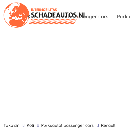
Koti
Vaurioauto passenger cars
Purku
takaisin
Koti
Purkuautot passenger cars
Renault