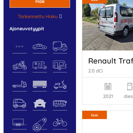
Hae
Tarkennettu Haku
ajoneuvotyypit
Renault Traf
2.0 dCi
2021
dies
Uusi