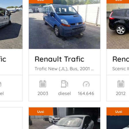
ic
Renault Trafic
Rena
Trafic New (JL), Bus, 2001 / 2015 1.9 dCi 100 16V
el
2003
diesel
164.646
2012
Uusi
Uusi