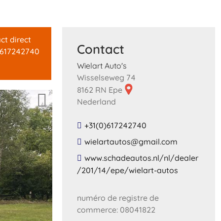
ct direct
Contact
)617242740
Wielart Auto's
Wisselseweg 74
8162 RN Epe
Nederland
+31(0)617242740
​wielartautos​@​gmail​.​com​
​www​.​schadeautos​.​nl​/​nl​/​dealer​
/​201​/​14​/​epe​/​wielart​-​autos​
numéro de registre de
commerce: 08041822