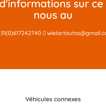
d'informations sur ce
nous au
+31(0)617242740
wielartautos@gmail.
Véhicules connexes